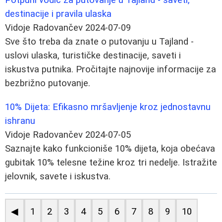
destinacije i pravila ulaska
Vidoje Radovančev
2024-07-09
Sve što treba da znate o putovanju u Tajland -
uslovi ulaska, turističke destinacije, saveti i
iskustva putnika. Pročitajte najnovije informacije za
bezbrižno putovanje.
10% Dijeta: Efikasno mršavljenje kroz jednostavnu
ishranu
Vidoje Radovančev
2024-07-05
Saznajte kako funkcioniše 10% dijeta, koja obećava
gubitak 10% telesne težine kroz tri nedelje. Istražite
jelovnik, savete i iskustva.
◀
1
2
3
4
5
6
7
8
9
10