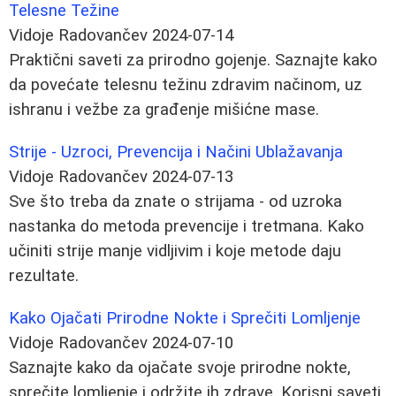
Telesne Težine
Vidoje Radovančev
2024-07-14
Praktični saveti za prirodno gojenje. Saznajte kako
da povećate telesnu težinu zdravim načinom, uz
ishranu i vežbe za građenje mišićne mase.
Strije - Uzroci, Prevencija i Načini Ublažavanja
Vidoje Radovančev
2024-07-13
Sve što treba da znate o strijama - od uzroka
nastanka do metoda prevencije i tretmana. Kako
učiniti strije manje vidljivim i koje metode daju
rezultate.
Kako Ojačati Prirodne Nokte i Sprečiti Lomljenje
Vidoje Radovančev
2024-07-10
Saznajte kako da ojačate svoje prirodne nokte,
sprečite lomljenje i održite ih zdrave. Korisni saveti