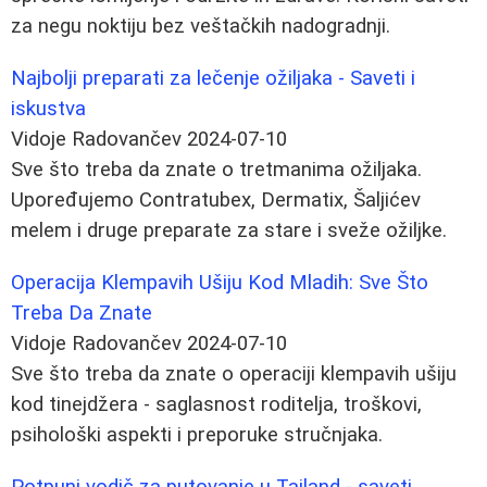
za negu noktiju bez veštačkih nadogradnji.
Najbolji preparati za lečenje ožiljaka - Saveti i
iskustva
Vidoje Radovančev
2024-07-10
Sve što treba da znate o tretmanima ožiljaka.
Upoređujemo Contratubex, Dermatix, Šaljićev
melem i druge preparate za stare i sveže ožiljke.
Operacija Klempavih Ušiju Kod Mladih: Sve Što
Treba Da Znate
Vidoje Radovančev
2024-07-10
Sve što treba da znate o operaciji klempavih ušiju
kod tinejdžera - saglasnost roditelja, troškovi,
psihološki aspekti i preporuke stručnjaka.
Potpuni vodič za putovanje u Tajland - saveti,