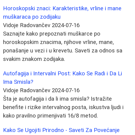
Horoskopski znaci: Karakteristike, vrline i mane
muškaraca po zodijaku
Vidoje Radovančev
2024-07-16
Saznajte kako prepoznati muškarce po
horoskopskim znacima, njihove vrline, mane,
ponašanje u vezi i u krevetu. Saveti za odnos sa
svakim znakom zodijaka.
Autofagija i Intervalni Post: Kako Se Radi i Da Li
Ima Smisla?
Vidoje Radovančev
2024-07-16
Šta je autofagija i da li ima smisla? Istražite
benefite i rizike intervalnog posta, iskustva ljudi i
kako pravilno primenjivati 16/8 metod.
Kako Se Ugojiti Prirodno - Saveti Za Povećanje