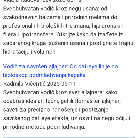
Sveobuhvatan vodič kroz negu usana: od
svakodnevnih balzama i prirodnih melema do
profesionalnih bioloških tretmana, hijaluronskih
filera i lipotransfera. Otkrijte kako da izađete iz
začaranog kruga isušenih usana i postignete trajnu
hidrataciju i volumen.
Vodič za savršen ajlajner: Od cat-eye linije do
biološkog podmlađivanja kapaka
Radmila Vićentić
2026-05-11
Sveobuhvatan vodič kroz svet ajlajnera: kako
odabrati idealan tečni, gel ili flomaster ajlajner,
saveti za precizno nanošenje i postizanje
savršenog cat eye efekta, uz osvrt na negu očiju i
prirodne metode podmlađivanja.