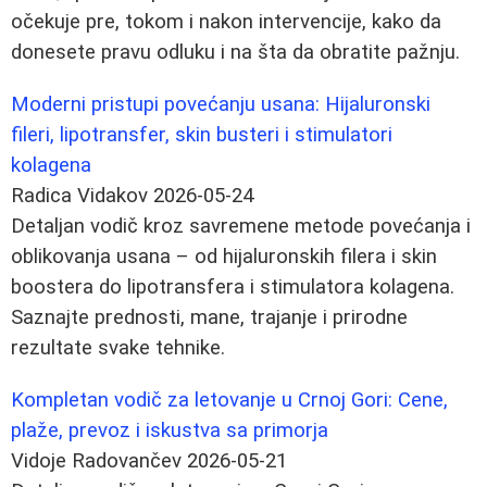
očekuje pre, tokom i nakon intervencije, kako da
donesete pravu odluku i na šta da obratite pažnju.
Moderni pristupi povećanju usana: Hijaluronski
fileri, lipotransfer, skin busteri i stimulatori
kolagena
Radica Vidakov
2026-05-24
Detaljan vodič kroz savremene metode povećanja i
oblikovanja usana – od hijaluronskih filera i skin
boostera do lipotransfera i stimulatora kolagena.
Saznajte prednosti, mane, trajanje i prirodne
rezultate svake tehnike.
Kompletan vodič za letovanje u Crnoj Gori: Cene,
plaže, prevoz i iskustva sa primorja
Vidoje Radovančev
2026-05-21