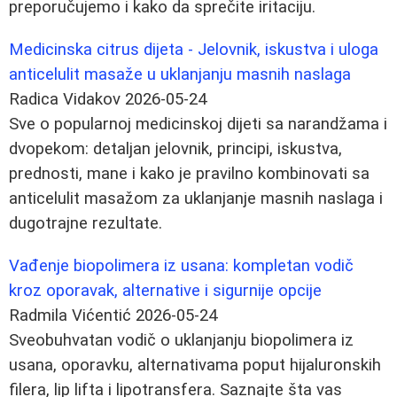
preporučujemo i kako da sprečite iritaciju.
Medicinska citrus dijeta - Jelovnik, iskustva i uloga
anticelulit masaže u uklanjanju masnih naslaga
Radica Vidakov
2026-05-24
Sve o popularnoj medicinskoj dijeti sa narandžama i
dvopekom: detaljan jelovnik, principi, iskustva,
prednosti, mane i kako je pravilno kombinovati sa
anticelulit masažom za uklanjanje masnih naslaga i
dugotrajne rezultate.
Vađenje biopolimera iz usana: kompletan vodič
kroz oporavak, alternative i sigurnije opcije
Radmila Vićentić
2026-05-24
Sveobuhvatan vodič o uklanjanju biopolimera iz
usana, oporavku, alternativama poput hijaluronskih
filera, lip lifta i lipotransfera. Saznajte šta vas