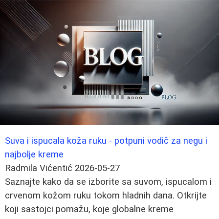
Suva i ispucala koža ruku - potpuni vodič za negu i
najbolje kreme
Radmila Vićentić
2026-05-27
Saznajte kako da se izborite sa suvom, ispucalom i
crvenom kožom ruku tokom hladnih dana. Otkrijte
koji sastojci pomažu, koje globalne kreme