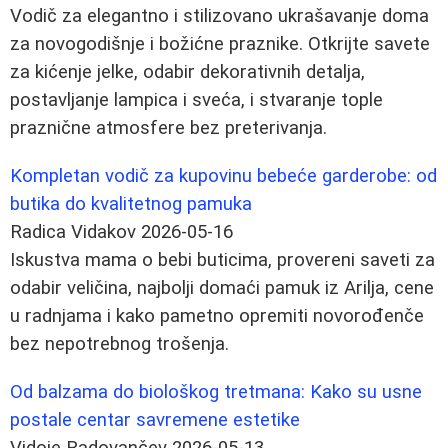
Vodič za elegantno i stilizovano ukrašavanje doma
za novogodišnje i božićne praznike. Otkrijte savete
za kićenje jelke, odabir dekorativnih detalja,
postavljanje lampica i sveća, i stvaranje tople
praznične atmosfere bez preterivanja.
Kompletan vodič za kupovinu bebeće garderobe: od
butika do kvalitetnog pamuka
Radica Vidakov
2026-05-16
Iskustva mama o bebi buticima, provereni saveti za
odabir veličina, najbolji domaći pamuk iz Arilja, cene
u radnjama i kako pametno opremiti novorođenče
bez nepotrebnog trošenja.
Od balzama do biološkog tretmana: Kako su usne
postale centar savremene estetike
Vidoje Radovančev
2026-05-13