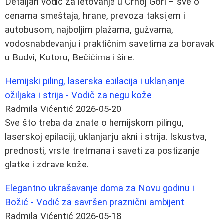
Detaljan vodič za letovanje u Crnoj Gori – sve o
cenama smeštaja, hrane, prevoza taksijem i
autobusom, najboljim plažama, gužvama,
vodosnabdevanju i praktičnim savetima za boravak
u Budvi, Kotoru, Bečićima i šire.
Hemijski piling, laserska epilacija i uklanjanje
ožiljaka i strija - Vodič za negu kože
Radmila Vićentić
2026-05-20
Sve što treba da znate o hemijskom pilingu,
laserskoj epilaciji, uklanjanju akni i strija. Iskustva,
prednosti, vrste tretmana i saveti za postizanje
glatke i zdrave kože.
Elegantno ukrašavanje doma za Novu godinu i
Božić - Vodič za savršen praznični ambijent
Radmila Vićentić
2026-05-18