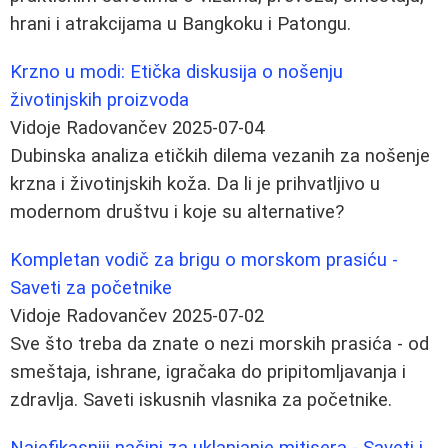
hrani i atrakcijama u Bangkoku i Patongu.
Krzno u modi: Etička diskusija o nošenju
životinjskih proizvoda
Vidoje Radovančev
2025-07-04
Dubinska analiza etičkih dilema vezanih za nošenje
krzna i životinjskih koža. Da li je prihvatljivo u
modernom društvu i koje su alternative?
Kompletan vodič za brigu o morskom prasiću -
Saveti za početnike
Vidoje Radovančev
2025-07-02
Sve što treba da znate o nezi morskih prasića - od
smeštaja, ishrane, igračaka do pripitomljavanja i
zdravlja. Saveti iskusnih vlasnika za početnike.
Najefikasniji načini za uklanjanje mitisera - Saveti i