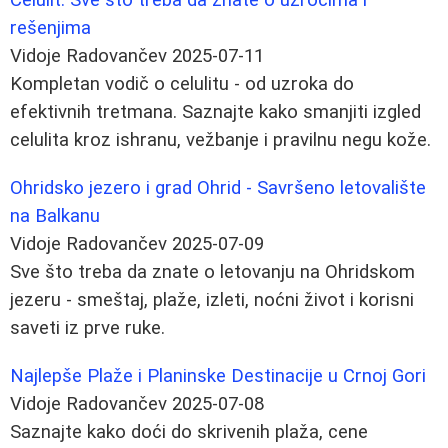
rešenjima
Vidoje Radovančev
2025-07-11
Kompletan vodič o celulitu - od uzroka do
efektivnih tretmana. Saznajte kako smanjiti izgled
celulita kroz ishranu, vežbanje i pravilnu negu kože.
Ohridsko jezero i grad Ohrid - Savršeno letovalište
na Balkanu
Vidoje Radovančev
2025-07-09
Sve što treba da znate o letovanju na Ohridskom
jezeru - smeštaj, plaže, izleti, noćni život i korisni
saveti iz prve ruke.
Najlepše Plaže i Planinske Destinacije u Crnoj Gori
Vidoje Radovančev
2025-07-08
Saznajte kako doći do skrivenih plaža, cene