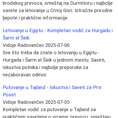
brodskog prevoza, smeštaj na Durmitoru i najbolje
savete za letovanje u Crnoj Gori. Istražite prirodne
ljepote i praktične informacije.
Letovanje u Egiptu - Kompletan vodič za Hurgadu i
Šarm el Šeik
Vidoje Radovančev
2025-07-06
Sve što treba da znate o letovanju u Egiptu -
Hurgada i Šarm el Šeik u jednom mestu. Saveti,
iskustva putnika i najbolje preporuke za
nezaboravan odmor.
Putovanje u Tajland - Iskustva i Saveti za Prvi
Poset
Vidoje Radovančev
2025-07-05
Kompletan vodič za putovanje u Tajland sa
praktičnim savetima o vizama, prevozu, smeštaju,