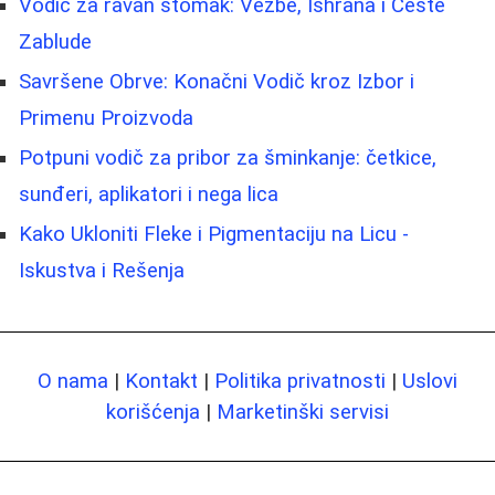
Vodič za ravan stomak: Vežbe, Ishrana i Česte
Zablude
Savršene Obrve: Konačni Vodič kroz Izbor i
Primenu Proizvoda
Potpuni vodič za pribor za šminkanje: četkice,
sunđeri, aplikatori i nega lica
Kako Ukloniti Fleke i Pigmentaciju na Licu -
Iskustva i Rešenja
O nama
|
Kontakt
|
Politika privatnosti
|
Uslovi
korišćenja
|
Marketinški servisi