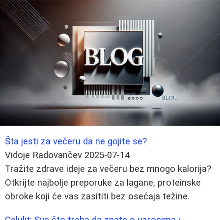
Šta jesti za večeru da ne gojite se?
Vidoje Radovančev
2025-07-14
Tražite zdrave ideje za večeru bez mnogo kalorija?
Otkrijte najbolje preporuke za lagane, proteinske
obroke koji će vas zasititi bez osećaja težine.
Celulit: Sve što treba da znate o uzrocima i