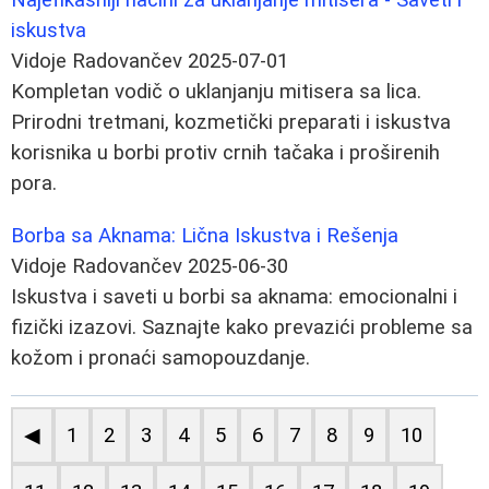
iskustva
Vidoje Radovančev
2025-07-01
Kompletan vodič o uklanjanju mitisera sa lica.
Prirodni tretmani, kozmetički preparati i iskustva
korisnika u borbi protiv crnih tačaka i proširenih
pora.
Borba sa Aknama: Lična Iskustva i Rešenja
Vidoje Radovančev
2025-06-30
Iskustva i saveti u borbi sa aknama: emocionalni i
fizički izazovi. Saznajte kako prevazići probleme sa
kožom i pronaći samopouzdanje.
◀
1
2
3
4
5
6
7
8
9
10