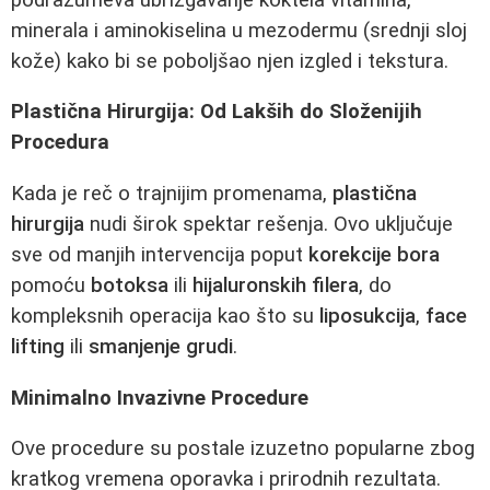
minerala i aminokiselina u mezodermu (srednji sloj
kože) kako bi se poboljšao njen izgled i tekstura.
Plastična Hirurgija: Od Lakših do Složenijih
Procedura
Kada je reč o trajnijim promenama,
plastična
hirurgija
nudi širok spektar rešenja. Ovo uključuje
sve od manjih intervencija poput
korekcije bora
pomoću
botoksa
ili
hijaluronskih filera
, do
kompleksnih operacija kao što su
liposukcija
,
face
lifting
ili
smanjenje grudi
.
Minimalno Invazivne Procedure
Ove procedure su postale izuzetno popularne zbog
kratkog vremena oporavka i prirodnih rezultata.