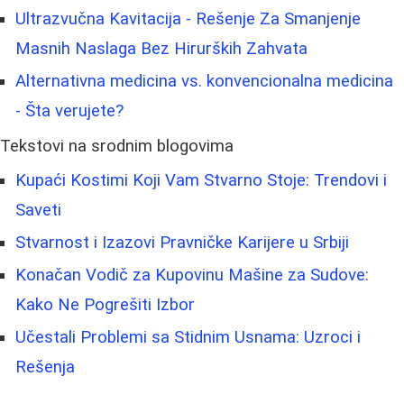
Ultrazvučna Kavitacija - Rešenje Za Smanjenje
Masnih Naslaga Bez Hirurških Zahvata
Alternativna medicina vs. konvencionalna medicina
- Šta verujete?
Tekstovi na srodnim blogovima
Kupaći Kostimi Koji Vam Stvarno Stoje: Trendovi i
Saveti
Stvarnost i Izazovi Pravničke Karijere u Srbiji
Konačan Vodič za Kupovinu Mašine za Sudove:
Kako Ne Pogrešiti Izbor
Učestali Problemi sa Stidnim Usnama: Uzroci i
Rešenja