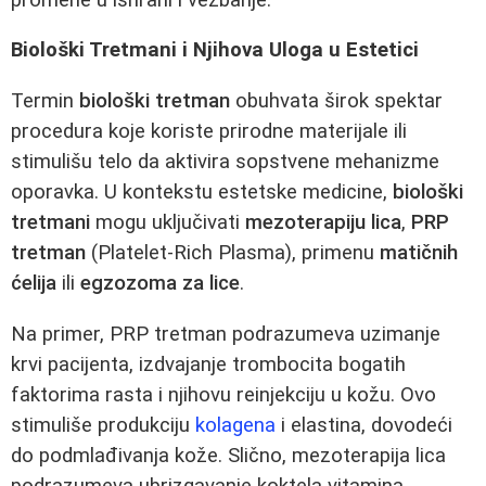
Biološki Tretmani i Njihova Uloga u Estetici
Termin
biološki tretman
obuhvata širok spektar
procedura koje koriste prirodne materijale ili
stimulišu telo da aktivira sopstvene mehanizme
oporavka. U kontekstu estetske medicine,
biološki
tretmani
mogu uključivati
mezoterapiju lica
,
PRP
tretman
(Platelet-Rich Plasma), primenu
matičnih
ćelija
ili
egzozoma za lice
.
Na primer, PRP tretman podrazumeva uzimanje
krvi pacijenta, izdvajanje trombocita bogatih
faktorima rasta i njihovu reinjekciju u kožu. Ovo
stimuliše produkciju
kolagena
i elastina, dovodeći
do podmlađivanja kože. Slično, mezoterapija lica
podrazumeva ubrizgavanje koktela vitamina,