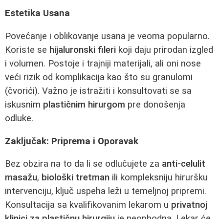
Estetika Usana
Povećanje i oblikovanje usana je veoma popularno.
Koriste se
hijaluronski fileri
koji daju prirodan izgled
i volumen. Postoje i trajniji materijali, ali oni nose
veći rizik od komplikacija kao što su granulomi
(čvorići). Važno je istražiti i konsultovati se sa
iskusnim
plastičnim hirurgom
pre donošenja
odluke.
Zaključak: Priprema i Oporavak
Bez obzira na to da li se odlučujete za
anti-celulit
masažu
,
biološki tretman
ili kompleksniju hiruršku
intervenciju, ključ uspeha leži u temeljnoj pripremi.
Konsultacija sa kvalifikovanim lekarom u
privatnoj
klinici za plastičnu hirurgiju
je neophodna. Lekar će