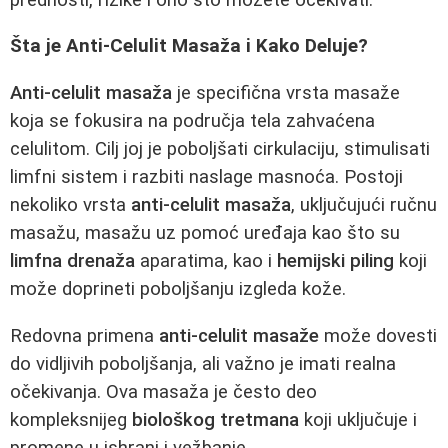
Šta je Anti-Celulit Masaža i Kako Deluje?
Anti-celulit masaža
je specifična vrsta masaže
koja se fokusira na područja tela zahvaćena
celulitom. Cilj joj je poboljšati cirkulaciju, stimulisati
limfni sistem i razbiti naslage masnoća. Postoji
nekoliko vrsta
anti-celulit masaža
, uključujući ručnu
masažu, masažu uz pomoć uređaja kao što su
limfna drenaža
aparatima, kao i
hemijski piling
koji
može doprineti poboljšanju izgleda kože.
Redovna primena
anti-celulit masaže
može dovesti
do vidljivih poboljšanja, ali važno je imati realna
očekivanja. Ova masaža je često deo
kompleksnijeg
biološkog tretmana
koji uključuje i
promene u ishrani i vežbanje.