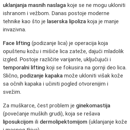
uklanjanja masnih naslaga
koje se ne mogu ukloniti
ishranom i vežbom. Danas postoje moderne
tehnike kao što je
laserska lipoliza
koja je manje
invazivna.
Face lifting
(podizanje lica) je operacija koja
opuštenu kožu i mišiće lica zateže, dajući mladolik
izgled. Postoje različite varijante, uključujući i
temporalni lifting
koji se fokusira na gornji deo lica.
Slično,
podizanje kapaka
može ukloniti višak kože
sa očnih kapaka i učiniti pogled otvorenijim i
svežim.
Za muškarce, čest problem je
ginekomastija
(povećanje muških grudi), koja se rešava
liposukcijom
ili
dermolipektomijom
(uklanjanje kože
i masnog tkiva).