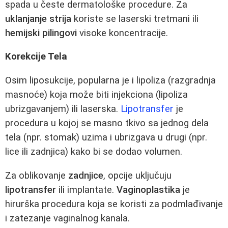
spada u česte dermatološke procedure. Za
uklanjanje strija
koriste se laserski tretmani ili
hemijski pilingovi
visoke koncentracije.
Korekcije Tela
Osim liposukcije, popularna je i lipoliza (razgradnja
masnoće) koja može biti injekciona (lipoliza
ubrizgavanjem) ili laserska.
Lipotransfer
je
procedura u kojoj se masno tkivo sa jednog dela
tela (npr. stomak) uzima i ubrizgava u drugi (npr.
lice ili zadnjica) kako bi se dodao volumen.
Za oblikovanje
zadnjice
, opcije uključuju
lipotransfer
ili implantate.
Vaginoplastika
je
hirurška procedura koja se koristi za podmlađivanje
i zatezanje vaginalnog kanala.