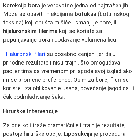
Korekcija bora
je verovatno jedna od najtraženijih.
Može se obaviti injekcijama
botoksa
(botulinskog
toksina) koji opušta mišiće i smanjuje bore, ili
hijaluronskim filerima
koji se koriste za
popunjavanje bora
i dodavanje volumena licu.
Hijaluronski fileri
su posebno cenjeni jer daju
prirodne rezultate i nisu trajni, što omogućava
pacijentima da vremenom prilagode svoj izgled ako
im se promene preference. Osim za bore, fileri se
koriste i za oblikovanje usana, povećanje jagodica ili
čak podmlađivanje šaka.
Hirurške Intervencije
Za one koji traže dramatičnije i trajnije rezultate,
postoje hirurške opcije.
Liposukcija
je procedura