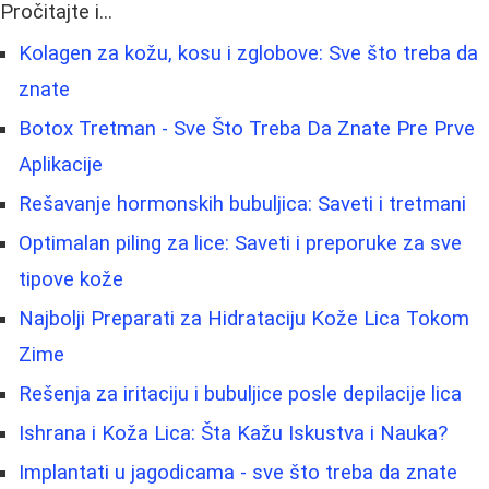
Pročitajte i...
Kolagen za kožu, kosu i zglobove: Sve što treba da
znate
Botox Tretman - Sve Što Treba Da Znate Pre Prve
Aplikacije
Rešavanje hormonskih bubuljica: Saveti i tretmani
Optimalan piling za lice: Saveti i preporuke za sve
tipove kože
Najbolji Preparati za Hidrataciju Kože Lica Tokom
Zime
Rešenja za iritaciju i bubuljice posle depilacije lica
Ishrana i Koža Lica: Šta Kažu Iskustva i Nauka?
Implantati u jagodicama - sve što treba da znate