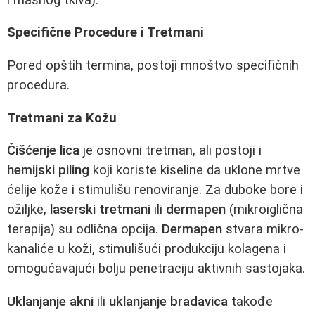
Specifične Procedure i Tretmani
Pored opštih termina, postoji mnoštvo specifičnih
procedura.
Tretmani za Kožu
Čišćenje lica
je osnovni tretman, ali postoji i
hemijski piling
koji koriste kiseline da uklone mrtve
ćelije kože i stimulišu renoviranje. Za duboke bore i
ožiljke,
laserski tretmani
ili
dermapen
(mikroiglična
terapija) su odlična opcija.
Dermapen
stvara mikro-
kanaliće u koži, stimulišući produkciju kolagena i
omogućavajući bolju penetraciju aktivnih sastojaka.
Uklanjanje akni
ili
uklanjanje bradavica
takođe