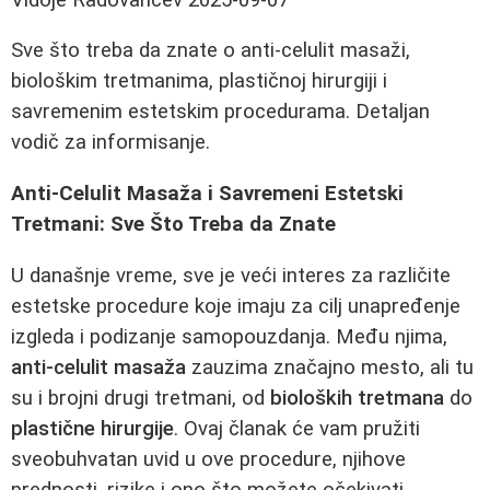
Sve što treba da znate o anti-celulit masaži,
biološkim tretmanima, plastičnoj hirurgiji i
savremenim estetskim procedurama. Detaljan
vodič za informisanje.
Anti-Celulit Masaža i Savremeni Estetski
Tretmani: Sve Što Treba da Znate
U današnje vreme, sve je veći interes za različite
estetske procedure koje imaju za cilj unapređenje
izgleda i podizanje samopouzdanja. Među njima,
anti-celulit masaža
zauzima značajno mesto, ali tu
su i brojni drugi tretmani, od
bioloških tretmana
do
plastične hirurgije
. Ovaj članak će vam pružiti
sveobuhvatan uvid u ove procedure, njihove
prednosti, rizike i ono što možete očekivati.