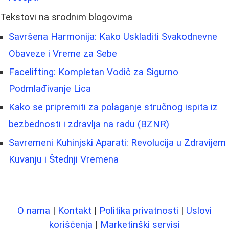
Tekstovi na srodnim blogovima
Savršena Harmonija: Kako Uskladiti Svakodnevne
Obaveze i Vreme za Sebe
Facelifting: Kompletan Vodič za Sigurno
Podmlađivanje Lica
Kako se pripremiti za polaganje stručnog ispita iz
bezbednosti i zdravlja na radu (BZNR)
Savremeni Kuhinjski Aparati: Revolucija u Zdravijem
Kuvanju i Štednji Vremena
O nama
|
Kontakt
|
Politika privatnosti
|
Uslovi
korišćenja
|
Marketinški servisi