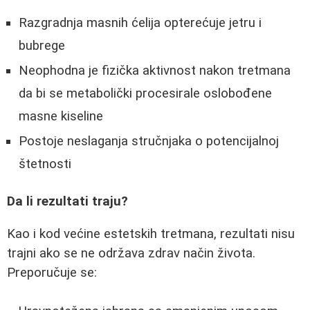
Razgradnja masnih ćelija opterećuje jetru i
bubrege
Neophodna je fizička aktivnost nakon tretmana
da bi se metabolički procesirale oslobođene
masne kiseline
Postoje neslaganja stručnjaka o potencijalnoj
štetnosti
Da li rezultati traju?
Kao i kod većine estetskih tretmana, rezultati nisu
trajni ako se ne održava zdrav način života.
Preporučuje se: