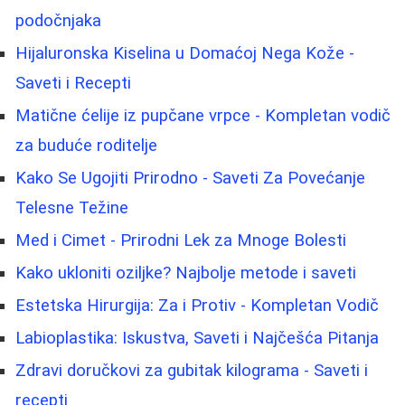
podočnjaka
Hijaluronska Kiselina u Domaćoj Nega Kože -
Saveti i Recepti
Matične ćelije iz pupčane vrpce - Kompletan vodič
za buduće roditelje
Kako Se Ugojiti Prirodno - Saveti Za Povećanje
Telesne Težine
Med i Cimet - Prirodni Lek za Mnoge Bolesti
Kako ukloniti oziljke? Najbolje metode i saveti
Estetska Hirurgija: Za i Protiv - Kompletan Vodič
Labioplastika: Iskustva, Saveti i Najčešća Pitanja
Zdravi doručkovi za gubitak kilograma - Saveti i
recepti