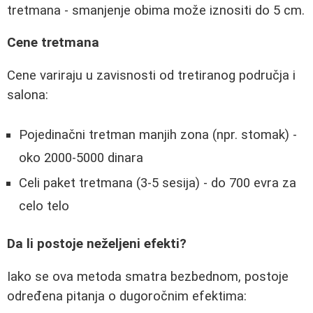
tretmana - smanjenje obima može iznositi do 5 cm.
Cene tretmana
Cene variraju u zavisnosti od tretiranog područja i
salona:
Pojedinačni tretman manjih zona (npr. stomak) -
oko 2000-5000 dinara
Celi paket tretmana (3-5 sesija) - do 700 evra za
celo telo
Da li postoje neželjeni efekti?
Iako se ova metoda smatra bezbednom, postoje
određena pitanja o dugoročnim efektima: