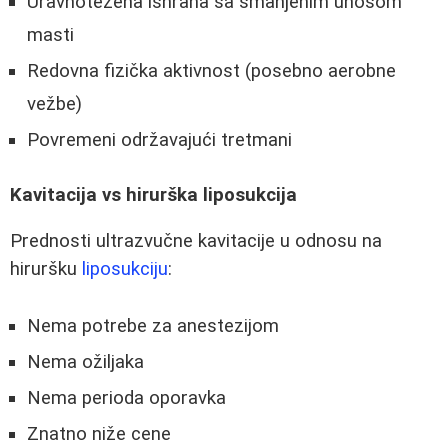
Uravnotežena ishrana sa smanjenim unosom
masti
Redovna fizička aktivnost (posebno aerobne
vežbe)
Povremeni održavajući tretmani
Kavitacija vs hirurška liposukcija
Prednosti ultrazvučne kavitacije u odnosu na
hiruršku
liposukciju
:
Nema potrebe za anestezijom
Nema ožiljaka
Nema perioda oporavka
Znatno niže cene