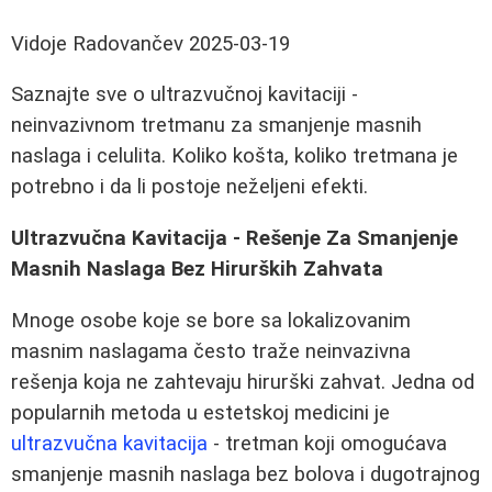
Vidoje Radovančev
2025-03-19
Saznajte sve o ultrazvučnoj kavitaciji -
neinvazivnom tretmanu za smanjenje masnih
naslaga i celulita. Koliko košta, koliko tretmana je
potrebno i da li postoje neželjeni efekti.
Ultrazvučna Kavitacija - Rešenje Za Smanjenje
Masnih Naslaga Bez Hirurških Zahvata
Mnoge osobe koje se bore sa lokalizovanim
masnim naslagama često traže neinvazivna
rešenja koja ne zahtevaju hirurški zahvat. Jedna od
popularnih metoda u estetskoj medicini je
ultrazvučna kavitacija
- tretman koji omogućava
smanjenje masnih naslaga bez bolova i dugotrajnog