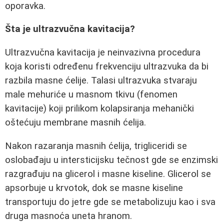
oporavka.
Šta je ultrazvučna kavitacija?
Ultrazvučna kavitacija je neinvazivna procedura
koja koristi određenu frekvenciju ultrazvuka da bi
razbila masne ćelije. Talasi ultrazvuka stvaraju
male mehuriće u masnom tkivu (fenomen
kavitacije) koji prilikom kolapsiranja mehanički
oštećuju membrane masnih ćelija.
Nakon razaranja masnih ćelija, trigliceridi se
oslobađaju u intersticijsku tečnost gde se enzimski
razgrađuju na glicerol i masne kiseline. Glicerol se
apsorbuje u krvotok, dok se masne kiseline
transportuju do jetre gde se metabolizuju kao i sva
druga masnoća uneta hranom.