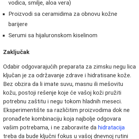
vodica, smilje, aloa vera)
Proizvodi sa ceramidima za obnovu kožne
barijere
Serumi sa hijaluronskom kiselinom
Zaključak
Odabir odgovarajućih preparata za zimsku negu lica
ključan je za održavanje zdrave i hidratisane kože.
Bez obzira da li imate suvu, masnu ili mešovitu
kožu, postoji rešenje koje će vašoj koži pružiti
potrebnu zaštitu i negu tokom hladnih meseci.
Eksperimentište sa različitim proizvodima dok ne
pronađete kombinaciju koja najbolje odgovara
vašim potrebama, i ne zaboravite da
hidratacija
treba da bude ključni fokus u vašoj dnevnoj rutini