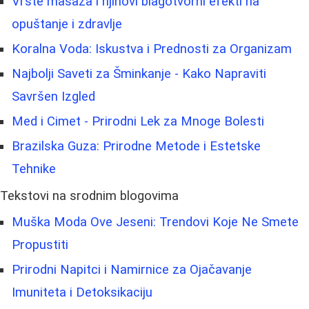
Vrste masaža i njihovi blagotvorni efekti na
opuštanje i zdravlje
Koralna Voda: Iskustva i Prednosti za Organizam
Najbolji Saveti za Šminkanje - Kako Napraviti
Savršen Izgled
Med i Cimet - Prirodni Lek za Mnoge Bolesti
Brazilska Guza: Prirodne Metode i Estetske
Tehnike
Tekstovi na srodnim blogovima
Muška Moda Ove Jeseni: Trendovi Koje Ne Smete
Propustiti
Prirodni Napitci i Namirnice za Ojačavanje
Imuniteta i Detoksikaciju