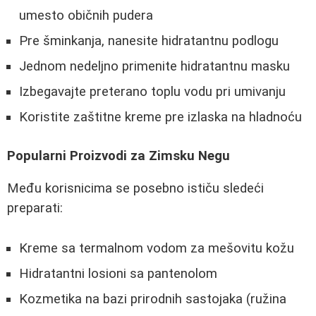
umesto običnih pudera
Pre šminkanja, nanesite hidratantnu podlogu
Jednom nedeljno primenite hidratantnu masku
Izbegavajte preterano toplu vodu pri umivanju
Koristite zaštitne kreme pre izlaska na hladnoću
Popularni Proizvodi za Zimsku Negu
Među korisnicima se posebno ističu sledeći
preparati:
Kreme sa termalnom vodom za mešovitu kožu
Hidratantni losioni sa pantenolom
Kozmetika na bazi prirodnih sastojaka (ružina