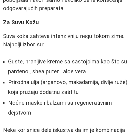
odgovarajućih preparata.
Za Suvu Kožu
Suva koža zahteva intenzivniju negu tokom zime.
Najbolji izbor su:
Guste, hranljive kreme sa sastojcima kao što su
pantenol, shea puter i aloe vera
Prirodna ulja (arganovo, makadamija, divlje ruže)
koja pružaju dodatnu zaštitu
Noćne maske i balzami sa regenerativnim
dejstvom
Neke korisnice dele iskustva da im je kombinacija