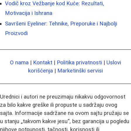
Vodič kroz Vežbanje kod Kuće: Rezultati,
Motivacija i Ishrana
Savršeni Eyeliner: Tehnike, Preporuke i Najbolji
Proizvodi
O nama
|
Kontakt
|
Politika privatnosti
|
Uslovi
korišćenja
|
Marketinški servisi
Urednici i autori ne preuzimaju nikakvu odgovornost
za bilo kakve greške ili propuste u sadržaju ovog
sajta. Informacije sadržane na ovom sajtu pružaju se
u stanju „takvom kakve jesu“, bez garancija u pogledu
njihove potpunosti, tačnosti, korisnosti ili