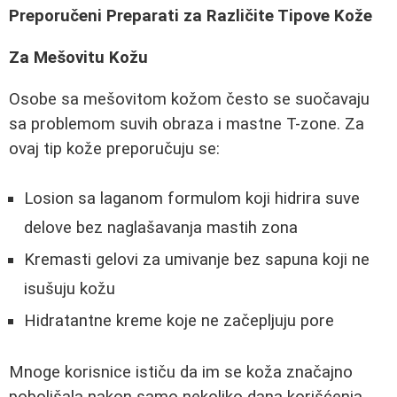
Preporučeni Preparati za Različite Tipove Kože
Za Mešovitu Kožu
Osobe sa mešovitom kožom često se suočavaju
sa problemom suvih obraza i mastne T-zone. Za
ovaj tip kože preporučuju se:
Losion sa laganom formulom koji hidrira suve
delove bez naglašavanja mastih zona
Kremasti gelovi za umivanje bez sapuna koji ne
isušuju kožu
Hidratantne kreme koje ne začepljuju pore
Mnoge korisnice ističu da im se koža značajno
poboljšala nakon samo nekoliko dana korišćenja