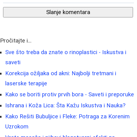
Slanje komentara
Pročitajte i...
Sve što treba da znate o rinoplastici - Iskustva i
saveti
Korekcija ožiljaka od akni: Najbolji tretmani i
laserske terapije
Kako se boriti protiv prvih bora - Saveti i preporuke
Ishrana i Koža Lica: Šta Kažu Iskustva i Nauka?
Kako Rešiti Bubuljice i Fleke: Potraga za Korenim
Uzrokom