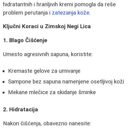
hidratantnih i hranljivih kremi pomogla da reše
problem perutanja i
zatezanja kože
.
Ključni Koraci u Zimskoj Negi Lica
1. Blago Čišćenje
Umesto agresivnih sapuna, koristite:
Kremaste gelove za umivanje
Sampone bez sapuna namenjene osetljivoj koži
Mekane mlečice za skidanje šminke
2. Hidratacija
Nakon čišćenja, obavezno nanesite: