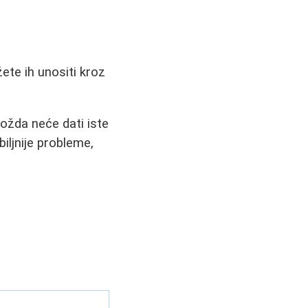
te ih unositi kroz
ožda neće dati iste
biljnije probleme,