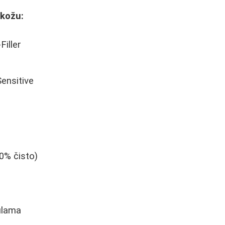
 kožu:
Filler
ensitive
0% čisto)
ulama