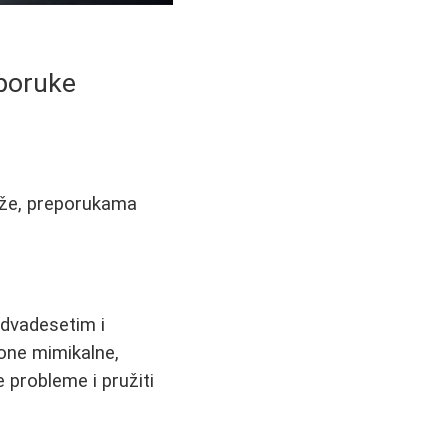
eporuke
ože, preporukama
 dvadesetim i
 one mimikalne,
probleme i pružiti