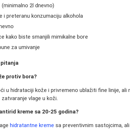
e (minimalno 2l dnevno)
e i preteranu konzumaciju alkohola
dnevno
ice kako biste smanjili mimikalne bore
apune za umivanje
 pitanja
že protiv bora?
u hidrataciji kože i privremeno ublažiti fine linije, ali
a zatvaranje vlage u koži.
i antirid kreme sa 20-25 godina?
blage
hidratantne kreme
sa preventivnim sastojcima, ali