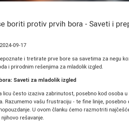
e boriti protiv prvih bora - Saveti i pr
2024-09-17
repoznate i tretirate prve bore sa savetima za negu k
da i prirodnim rešenjima za mladolik izgled.
bora: Saveti za mladolik izgled
a licu često izaziva zabrinutost, posebno kod osoba u
. Razumemo vašu frustraciju - te fine linije, posebno
mopouzdanje. U ovom članku ćemo razmotriti najčešće 
 njihovo rešavanje.