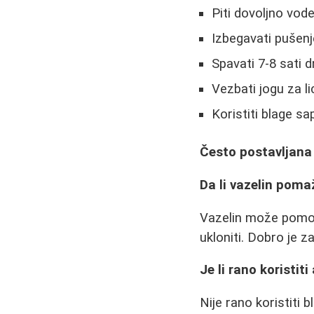
Piti dovoljno vod
Izbegavati pušenj
Spavati 7-8 sati 
Vezbati jogu za l
Koristiti blage s
Često postavljana
Da li vazelin poma
Vazelin može pomoći 
ukloniti. Dobro je z
Je li rano koristit
Nije rano koristiti 