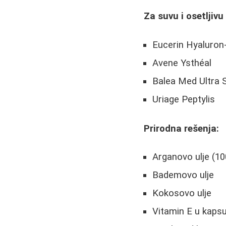
Za suvu i osetljivu
Eucerin Hyaluron-
Avene Ysthéal
Balea Med Ultra S
Uriage Peptylis
Prirodna rešenja:
Arganovo ulje (10
Bademovo ulje
Kokosovo ulje
Vitamin E u kaps