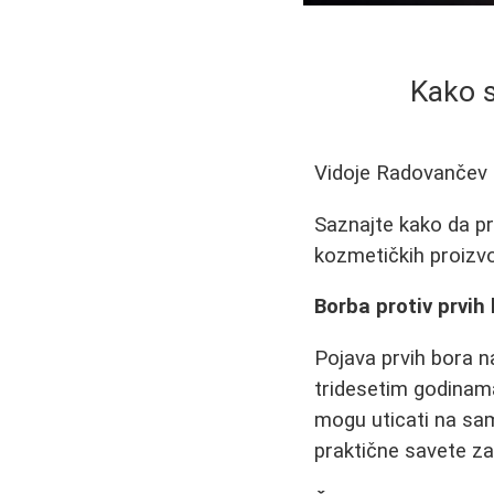
Kako s
Vidoje Radovančev
Saznajte kako da p
kozmetičkih proizvo
Borba protiv prvih 
Pojava prvih bora n
tridesetim godinama
mogu uticati na sa
praktične savete za