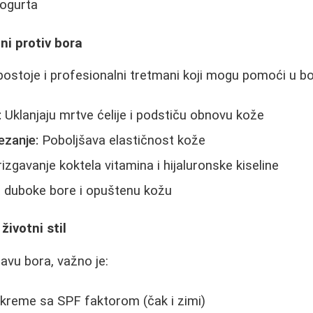
jogurta
ni protiv bora
ostoje i profesionalni tretmani koji mogu pomoći u bor
:
Uklanjaju mrtve ćelije i podstiču obnovu kože
ezanje:
Poboljšava elastičnost kože
izgavanje koktela vitamina i hijaluronske kiseline
 duboke bore i opuštenu kožu
životni stil
javu bora, važno je:
 kreme sa SPF faktorom (čak i zimi)