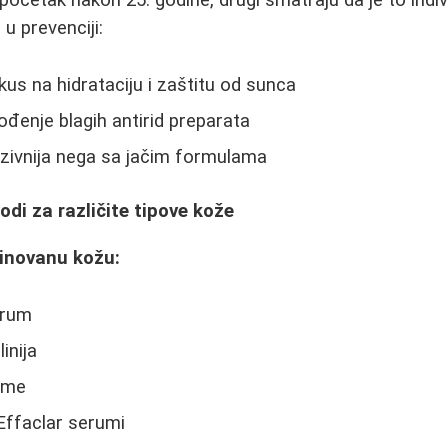
početak nakon 25. godine, drugi smatraju da je to indiv
 u prevenciji:
us na hidrataciju i zaštitu od sunca
đenje blagih antirid preparata
zivnija nega sa jačim formulama
odi za različite tipove kože
inovanu kožu:
erum
inija
eme
ffaclar serumi