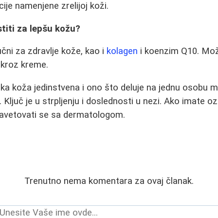
cije namenjene zrelijoj koži.
stiti za lepšu kožu?
jučni za zdravlje kože, kao i
kolagen
i koenzim Q10. Može
o kroz kreme.
ka koža jedinstvena i ono što deluje na jednu osobu m
 Ključ je u strpljenju i doslednosti u nezi. Ako imate oz
osavetovati se sa dermatologom.
Trenutno nema komentara za ovaj članak.