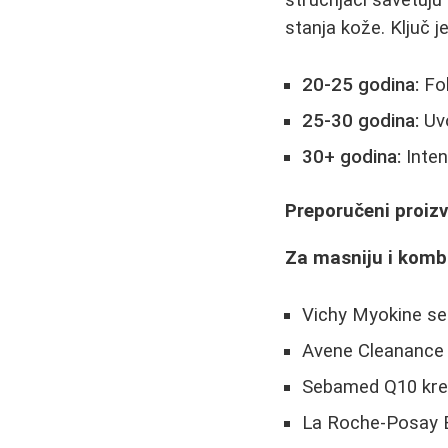
stručnjaci savetuju 
stanja kože. Ključ je
20-25 godina:
Fok
25-30 godina:
Uvo
30+ godina:
Inten
Preporučeni proizv
Za masniju i komb
Vichy Myokine s
Avene Cleanance l
Sebamed Q10 kr
La Roche-Posay E