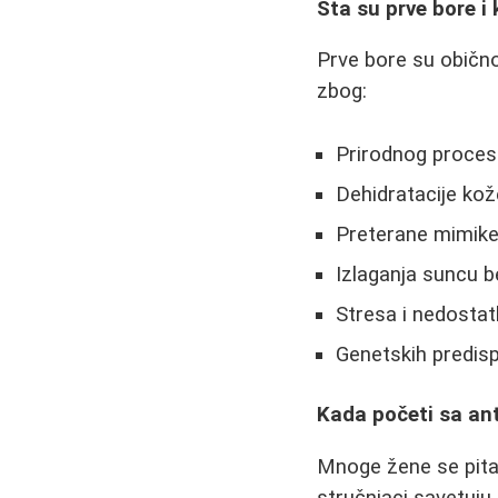
Šta su prve bore i
Prve bore su obično 
zbog:
Prirodnog procesa
Dehidratacije kož
Preterane mimike 
Izlaganja suncu b
Stresa i nedosta
Genetskih predisp
Kada početi sa an
Mnoge žene se pita