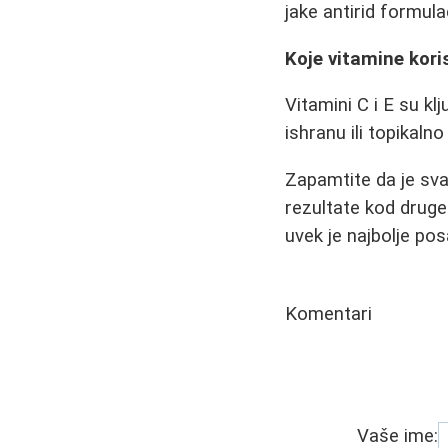
jake antirid formula
Koje vitamine kori
Vitamini C i E su kl
ishranu ili topikaln
Zapamtite da je sva
rezultate kod druge.
uvek je najbolje p
Komentari
Vaše ime: