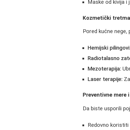
Maske od kivija i 
Kozmetički tretma
Pored kućne nege, p
Hemijski pilingovi
Radiotalasno zat
Mezoterapija:
Ubr
Laser terapije:
Za
Preventivne mere i 
Da biste usporili po
Redovno koristiti