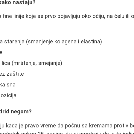
 kako nastaju?
fine linije koje se prvo pojavljuju oko očiju, na čelu il
 starenja (smanjenje kolagena i elastina)
e
lica (mrštenje, smejanje)
ez zaštite
tka sna
ozicija
tirid negom?
ju kada je pravo vreme da počnu sa kremama protiv bo