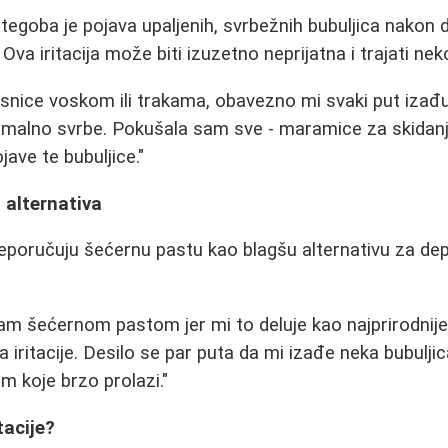
tegoba je pojava upaljenih, svrbežnih bubuljica nakon d
Ova iritacija može biti izuzetno neprijatna i trajati nek
snice voskom ili trakama, obavezno mi svaki put izađu
rmalno svrbe. Pokušala sam sve - maramice za skidanj
jave te bubuljice."
 alternativa
poručuju šećernu pastu kao blagšu alternativu za depil
ram šećernom pastom jer mi to deluje kao najprirodnij
a iritacije. Desilo se par puta da mi izađe neka bubuljica
m koje brzo prolazi."
tacije?