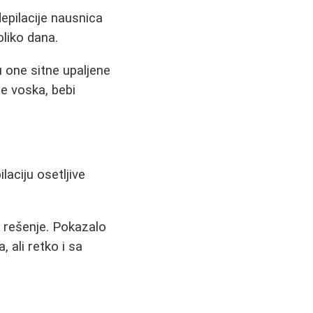
epilacije nausnica
oliko dana.
 one sitne upaljene
e voska, bebi
aciju osetljive
e rešenje. Pokazalo
, ali retko i sa