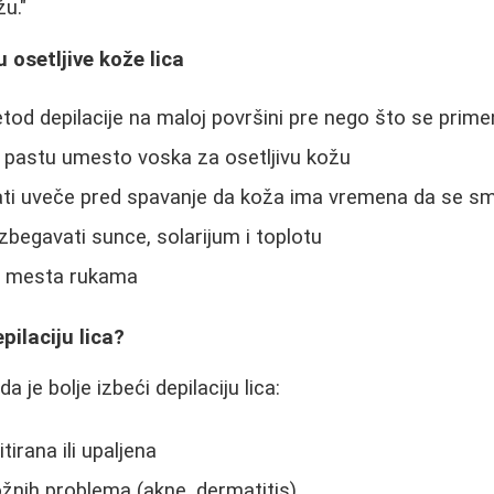
u."
u osetljive kože lica
tod depilacije na maloj površini pre nego što se primen
u pastu umesto voska za osetljivu kožu
jati uveče pred spavanje da koža ima vremena da se sm
izbegavati sunce, solarijum i toplotu
ana mesta rukama
pilaciju lica?
a je bolje izbeći depilaciju lica:
tirana ili upaljena
žnih problema (akne, dermatitis)