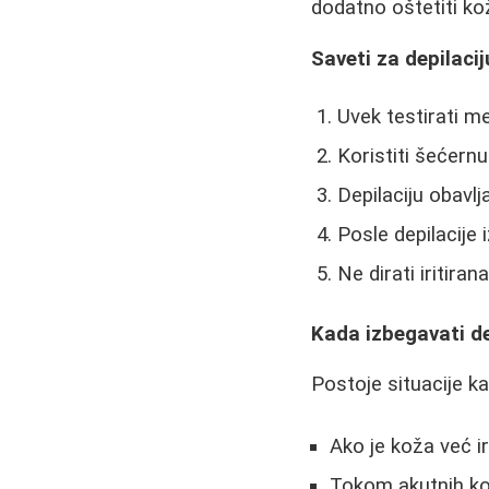
dodatno oštetiti kož
Saveti za depilacij
Uvek testirati me
Koristiti šećern
Depilaciju obavl
Posle depilacije 
Ne dirati iritir
Kada izbegavati de
Postoje situacije kad
Ako je koža već iri
Tokom akutnih ko