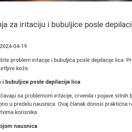
a za iritaciju i bubuljice posle depilaci
2024-04-19
te problem iritacije i bubuljica posle depilacije lica. Pr
etljive kože.
u i bubuljice posle depilacije lica
vaju sa problemom iritacije, crvenila i pojave sitnih 
ebno u predelu nausnica. Ovaj članak donosi praktična r
tvima korisnika.
cijom nausnica