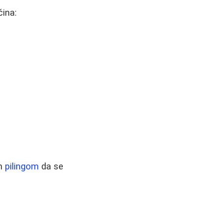
čina:
im
pilingom
da se