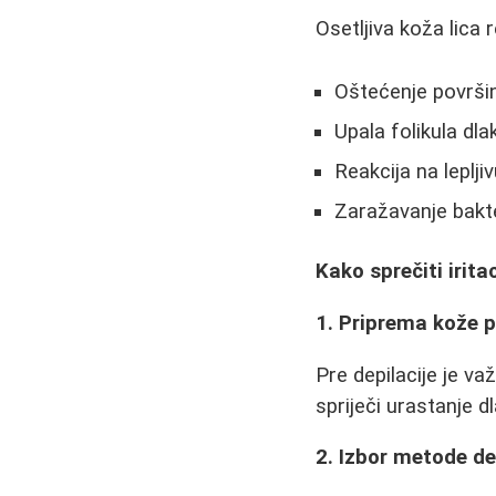
Osetljiva koža lica
Oštećenje površi
Upala folikula dla
Reakcija na leplji
Zaražavanje bakte
Kako sprečiti irita
1. Priprema kože p
Pre depilacije je va
spriječi urastanje dl
2. Izbor metode de