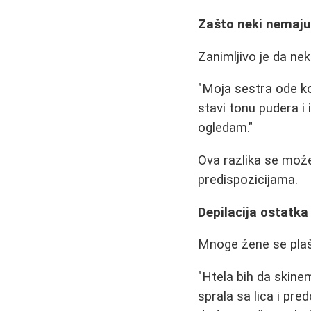
Zašto neki nemaj
Zanimljivo je da nek
"Moja sestra ode k
stavi tonu pudera i 
ogledam."
Ova razlika se može
predispozicijama.
Depilacija ostatka 
Mnoge žene se plaše
"Htela bih da skine
sprala sa lica i pr