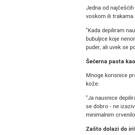
Jedna od najčešćih 
voskom ili trakama. 
"Kada depiliram nau
bubuljice koje neno
puder, ali uvek se po
Šećerna pasta kao
Mnoge korisnice pre
kože:
"Ja nausnice depili
se dobro - ne izaziv
minimalnim crvenilo
Zašto dolazi do iri