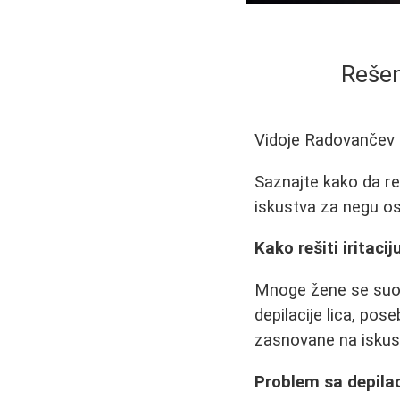
Rešenj
Vidoje Radovančev
Saznajte kako da reši
iskustva za negu os
Kako rešiti iritacij
Mnoge žene se suoča
depilacije lica, pos
zasnovane na iskus
Problem sa depila