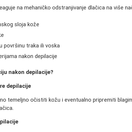
 reaguje na mehaničko odstranjivanje dlačica na više na
nskog sloja kože
ke
vu površinu traka ili voska
rijama nakon depilacije
ciju nakon depilacije?
re depilacije
žno temeljno očistiti kožu i eventualno pripremiti blag
ačica.
pilacije