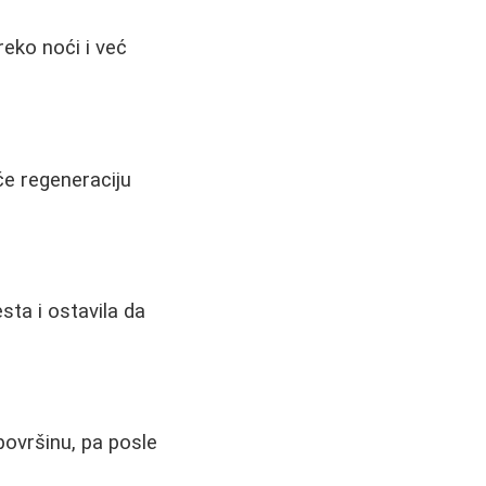
reko noći i već
če regeneraciju
sta i ostavila da
površinu, pa posle