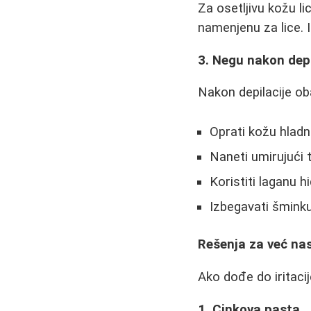
Za osetljivu kožu li
namenjenu za lice. 
3. Negu nakon depi
Nakon depilacije o
Oprati kožu hla
Naneti umirujući 
Koristiti laganu 
Izbegavati šminku
Rešenja za već nast
Ako dođe do iritacij
1. Cinkova pasta