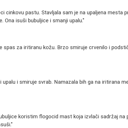
ci cinkovu pastu. Stavljala sam je na upaljena mesta p
e. Ona isuši bubuljice i smanji upalu."
 spas za iritiranu kožu. Brzo smiruje crvenilo i podsti
či upalu i smiruje svrab. Namazala bih ga na iritirana me
buljice koristim flogocid mast koja izvlači sadržaj na 
suši."