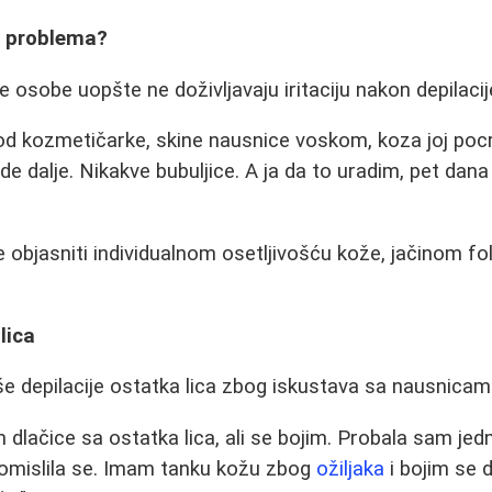
u problema?
e osobe uopšte ne doživljavaju iritaciju nakon depilacij
od kozmetičarke, skine nausnice voskom, koza joj pocr
ide dalje. Nikakve bubuljice. A ja da to uradim, pet dan
 objasniti individualnom osetljivošću kože, jačinom fol
lica
 depilacije ostatka lica zbog iskustava sa nausnicam
m dlačice sa ostatka lica, ali se bojim. Probala sam j
edomislila se. Imam tanku kožu zbog
ožiljaka
i bojim se d