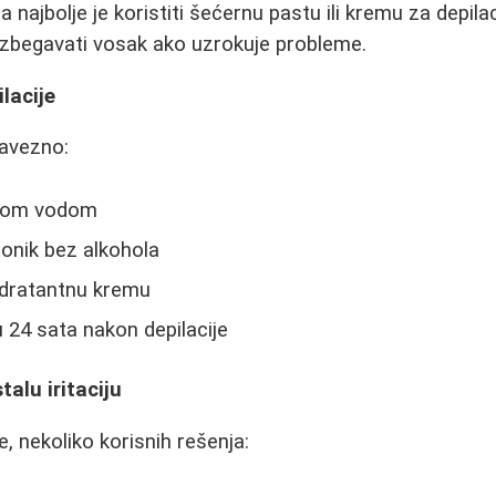
ca najbolje je koristiti šećernu pastu ili kremu za depila
Izbegavati vosak ako uzrokuje probleme.
lacije
bavezno:
dnom vodom
tonik bez alkohola
hidratantnu kremu
 24 sata nakon depilacije
alu iritaciju
e, nekoliko korisnih rešenja: