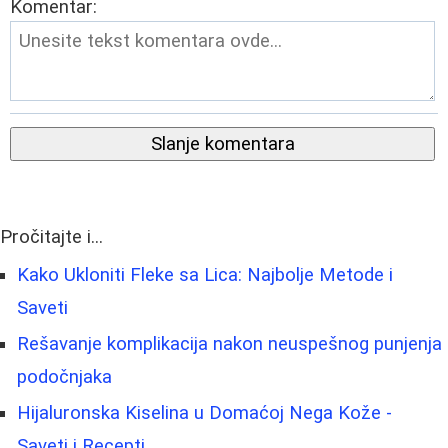
Komentar:
Slanje komentara
Pročitajte i...
Kako Ukloniti Fleke sa Lica: Najbolje Metode i
Saveti
Rešavanje komplikacija nakon neuspešnog punjenja
podočnjaka
Hijaluronska Kiselina u Domaćoj Nega Kože -
Saveti i Recepti