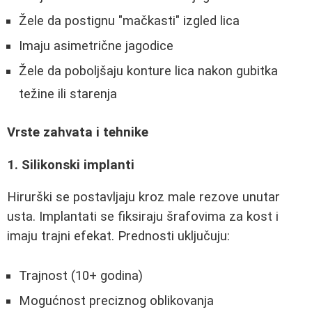
Žele da postignu "mačkasti" izgled lica
Imaju asimetrične jagodice
Žele da poboljšaju konture lica nakon gubitka
težine ili starenja
Vrste zahvata i tehnike
1. Silikonski implanti
Hirurški se postavljaju kroz male rezove unutar
usta. Implantati se fiksiraju šrafovima za kost i
imaju trajni efekat. Prednosti uključuju:
Trajnost (10+ godina)
Mogućnost preciznog oblikovanja