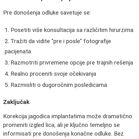
Pre donošenja odluke savetuje se:
Posetiti više konsultacija sa različitim hirurzima
Tražiti da vidite "pre i posle" fotografije
pacijenata
Razmotriti privremene opcije pre trajnih rešenja
Realno proceniti svoje očekivanja
Razmisliti o dugoročnim posledicama
Zaključak
Korekcija jagodica implantatima može dramatično
promeniti izgled lica, ali je ključno temeljno se
informisati pre donošenja konačne odluke. Bez