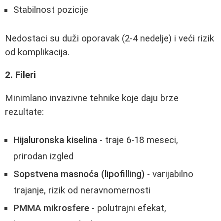
Stabilnost pozicije
Nedostaci su duži oporavak (2-4 nedelje) i veći rizik
od komplikacija.
2. Fileri
Minimlano invazivne tehnike koje daju brze
rezultate:
Hijaluronska kiselina
- traje 6-18 meseci,
prirodan izgled
Sopstvena masnoća (lipofilling)
- varijabilno
trajanje, rizik od neravnomernosti
PMMA mikrosfere
- polutrajni efekat,