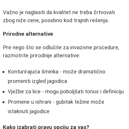
Važno je naglasiti da kvalitet ne treba žrtvovati
zbog niže cene, posebno kod trajnih rešenja.
Prirodne alternative
Pre nego što se odlučite za invazivne procedure,
razmotrite prirodnije alternative:
Konturirajuća šminka - može dramatično
promeniti izgled jagodica
Vježbe za lice - mogu poboljšati tonus i definiciju
Promene u ishrani - gubitak težine može
istaknuti jagodice
Kako izabrati pravu opciju za vas?