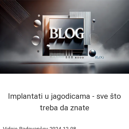
Implantati u jagodicama - sve što
treba da znate
Vidoje Radovančev
2024-12-08