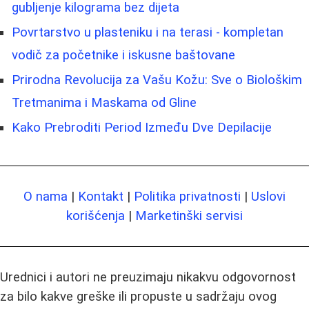
gubljenje kilograma bez dijeta
Povrtarstvo u plasteniku i na terasi - kompletan
vodič za početnike i iskusne baštovane
Prirodna Revolucija za Vašu Kožu: Sve o Biološkim
Tretmanima i Maskama od Gline
Kako Prebroditi Period Između Dve Depilacije
O nama
|
Kontakt
|
Politika privatnosti
|
Uslovi
korišćenja
|
Marketinški servisi
Urednici i autori ne preuzimaju nikakvu odgovornost
za bilo kakve greške ili propuste u sadržaju ovog