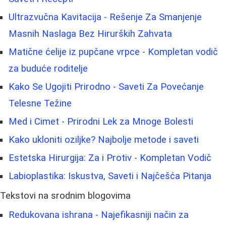
Ultrazvučna Kavitacija - Rešenje Za Smanjenje
Masnih Naslaga Bez Hirurških Zahvata
Matične ćelije iz pupčane vrpce - Kompletan vodič
za buduće roditelje
Kako Se Ugojiti Prirodno - Saveti Za Povećanje
Telesne Težine
Med i Cimet - Prirodni Lek za Mnoge Bolesti
Kako ukloniti oziljke? Najbolje metode i saveti
Estetska Hirurgija: Za i Protiv - Kompletan Vodič
Labioplastika: Iskustva, Saveti i Najčešća Pitanja
Tekstovi na srodnim blogovima
Redukovana ishrana - Najefikasniji način za