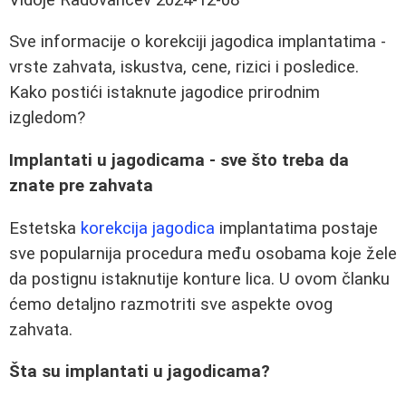
Sve informacije o korekciji jagodica implantatima -
vrste zahvata, iskustva, cene, rizici i posledice.
Kako postići istaknute jagodice prirodnim
izgledom?
Implantati u jagodicama - sve što treba da
znate pre zahvata
Estetska
korekcija jagodica
implantatima postaje
sve popularnija procedura među osobama koje žele
da postignu istaknutije konture lica. U ovom članku
ćemo detaljno razmotriti sve aspekte ovog
zahvata.
Šta su implantati u jagodicama?