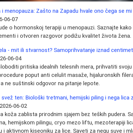
 i menopauza: Zašto na Zapadu hvale ono čega se mi
6-06-07
ablude o hormonskoj terapiji u menopauzi. Saznajte kak
plementi i otvoren razgovor podižu kvalitet života žena.
tela - mit ili stvarnost? Samoprihvatanje iznad centime
26-06-04
loboditi pritiska idealnih telesnih mera, prihvatiti svoj
rocedure poput anti celulit masaže, hijaluronskih filer
 ne suštinski odgovor na pitanje lepote.
 svež ten: Biološki tretmani, hemijski piling i nega lica 
2026-06-02
ša koža zablista prirodnim sjajem bez teških pudera. S
a, hemijskom pilingu, cryo mezo liftu, mezoterapiji li
 i aktivnom kiseoniku za lice. Saveti za negu suve i m