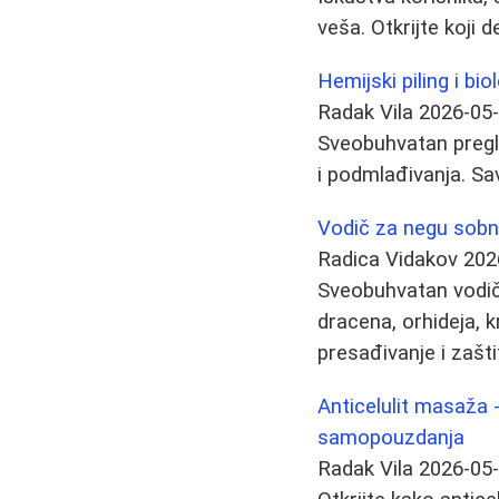
veša. Otkrijte koji d
Hemijski piling i bi
Radak Vila
2026-05
Sveobuhvatan pregle
i podmlađivanja. Sav
Vodič za negu sobni
Radica Vidakov
202
Sveobuhvatan vodič 
dracena, orhideja, k
presađivanje i zašti
Anticelulit masaža 
samopouzdanja
Radak Vila
2026-05