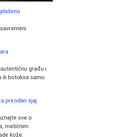
 plašimo
o savremeni
tara
u autentičnu građu i
a ili botoksa samo
za prirodan sjaj
aznajte sve o
ca, matičnim
lade kože.