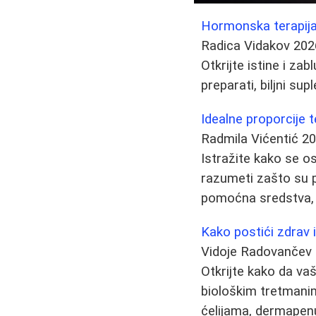
Hormonska terapija
Radica Vidakov
202
Otkrijte istine i z
preparati, biljni su
Idealne proporcije 
Radmila Vićentić
20
Istražite kako se os
razumeti zašto su p
pomoćna sredstva, a
Kako postići zdrav i
Vidoje Radovančev
Otkrijte kako da va
biološkim tretmanim
ćelijama, dermapenu