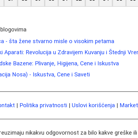
 blogovima
buća - šta žene stvarno misle o visokim petama
i Aparati: Revolucija u Zdravijem Kuvanju i Štednji Vr
ske Bazene: Plivanje, Higijena, Cene i Iskustva
cija Nosa) - Iskustva, Cene i Saveti
ontakt
|
Politika privatnosti
|
Uslovi korišćenja
|
Marketi
preuzimaju nikakvu odgovornost za bilo kakve greške il