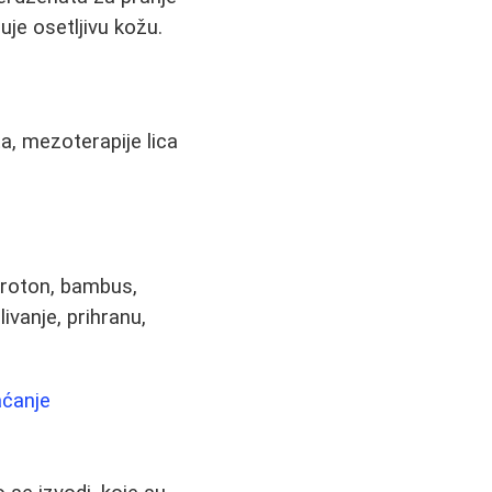
guje osetljivu kožu.
a, mezoterapije lica
kroton, bambus,
ivanje, prihranu,
aćanje