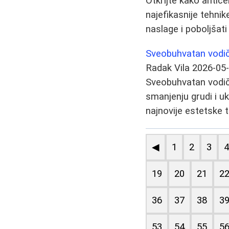
Otkrijte kako antic
najefikasnije tehnik
naslage i poboljšati
Sveobuhvatan vodič z
Radak Vila
2026-05
Sveobuhvatan vodič o
smanjenju grudi i uk
najnovije estetske 
◀
1
2
3
19
20
21
2
36
37
38
3
53
54
55
5