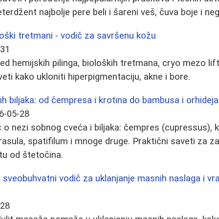
eterdžent najbolje pere beli i šareni veš, čuva boje i ne
ološki tretmani - vodič za savršenu kožu
-31
d hemijskih pilinga, bioloških tretmana, cryo mezo lift
eti kako ukloniti hiperpigmentaciju, akne i bore.
h biljaka: od čempresa i krotina do bambusa i orhideja
6-05-28
o nezi sobnog cveća i biljaka: čempres (cupressus), 
rasula, spatifilum i mnoge druge. Praktični saveti za zal
tu od štetočina.
- sveobuhvatni vodič za uklanjanje masnih naslaga i vr
-28