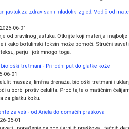
n jastuk za zdrav san i mladolik izgled: Vodič od mater
2026-06-01
je od pravilnog jastuka. Otkrijte koji materijali najbolj
e i kako botulinski toksin može pomoći. Stručni saveti 
ateksu, perju i još mnogo toga.
 biološki tretmani - Prirodni put do glatke kože
6-06-01
elulit masaža, limfna drenaža, biološki tretmani i ukla
u borbi protiv celulita. Pročitajte o matičnim ćelijama
 za glatku kožu.
ente za veš - od Ariela do domaćih praškova
26-06-01
saveti i poređenje najpopularnijih praškova i tečnih de