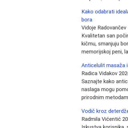
Kako odabrati ideala
bora
Vidoje Radovančev
Kvalitetan san počin
kičmu, smanjuju bor
memorijskoj peni, l
Anticelulit masaža i
Radica Vidakov
202
Saznajte kako antic
naslaga mogu pomoći 
prirodnim metodama
Vodič kroz deterdž
Radmila Vićentić
20
Iskustva korisnika, 