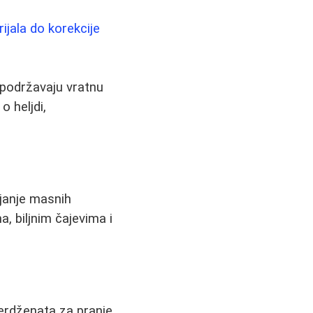
ijala do korekcije
e podržavaju vratnu
o heljdi,
njanje masnih
, biljnim čajevima i
terdženata za pranje