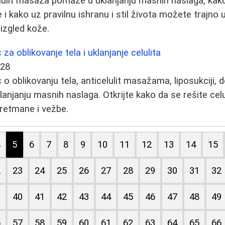
elulit masaža pomaže u uklanjanju masnih naslaga, kako
e i kako uz pravilnu ishranu i stil života možete trajno
 izgled kože.
a oblikovanje tela i uklanjanje celulita
-28
 oblikovanju tela, anticelulit masažama, liposukciji, d
lanjanju masnih naslaga. Otkrijte kako da se rešite celul
tretmane i vežbe.
4
5
6
7
8
9
10
11
12
13
14
15
2
23
24
25
26
27
28
29
30
31
32
9
40
41
42
43
44
45
46
47
48
49
6
57
58
59
60
61
62
63
64
65
66