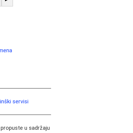
emena
nški servisi
i propuste u sadržaju