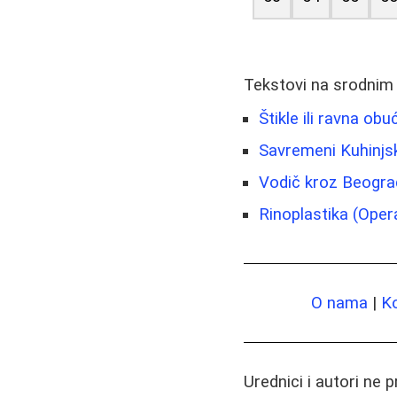
Tekstovi na srodnim
Štikle ili ravna o
Savremeni Kuhinjsk
Vodič kroz Beograd
Rinoplastika (Opera
O nama
|
K
Urednici i autori ne 