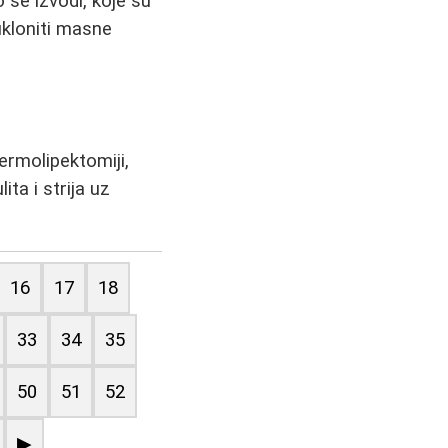
 se izvodi, koje su
 ukloniti masne
ermolipektomiji,
ita i strija uz
16
17
18
33
34
35
50
51
52
▶