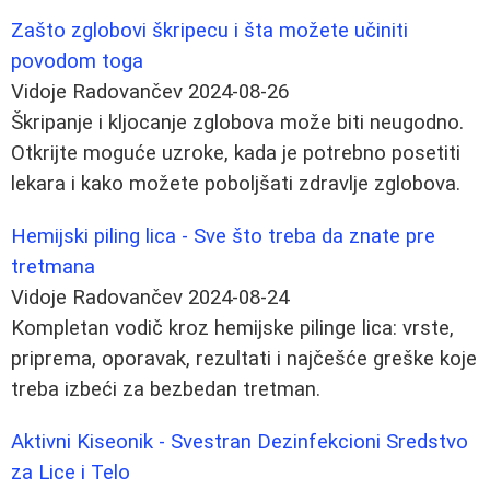
Zašto zglobovi škripecu i šta možete učiniti
povodom toga
Vidoje Radovančev
2024-08-26
Škripanje i kljocanje zglobova može biti neugodno.
Otkrijte moguće uzroke, kada je potrebno posetiti
lekara i kako možete poboljšati zdravlje zglobova.
Hemijski piling lica - Sve što treba da znate pre
tretmana
Vidoje Radovančev
2024-08-24
Kompletan vodič kroz hemijske pilinge lica: vrste,
priprema, oporavak, rezultati i najčešće greške koje
treba izbeći za bezbedan tretman.
Aktivni Kiseonik - Svestran Dezinfekcioni Sredstvo
za Lice i Telo