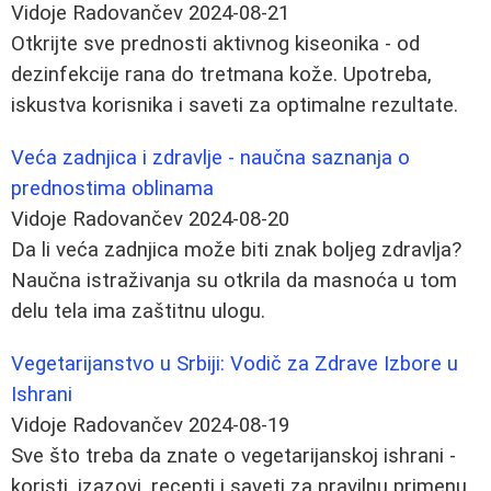
Vidoje Radovančev
2024-08-21
Otkrijte sve prednosti aktivnog kiseonika - od
dezinfekcije rana do tretmana kože. Upotreba,
iskustva korisnika i saveti za optimalne rezultate.
Veća zadnjica i zdravlje - naučna saznanja o
prednostima oblinama
Vidoje Radovančev
2024-08-20
Da li veća zadnjica može biti znak boljeg zdravlja?
Naučna istraživanja su otkrila da masnoća u tom
delu tela ima zaštitnu ulogu.
Vegetarijanstvo u Srbiji: Vodič za Zdrave Izbore u
Ishrani
Vidoje Radovančev
2024-08-19
Sve što treba da znate o vegetarijanskoj ishrani -
koristi, izazovi, recepti i saveti za pravilnu primenu