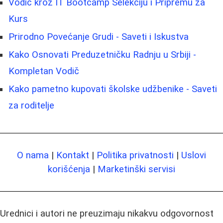
Vodič kroz IT Bootcamp Selekciju i Pripremu za
Kurs
Prirodno Povećanje Grudi - Saveti i Iskustva
Kako Osnovati Preduzetničku Radnju u Srbiji -
Kompletan Vodič
Kako pametno kupovati školske udžbenike - Saveti
za roditelje
O nama
|
Kontakt
|
Politika privatnosti
|
Uslovi
korišćenja
|
Marketinški servisi
Urednici i autori ne preuzimaju nikakvu odgovornost