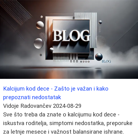
Kalcijum kod dece - Zašto je važan i kako
prepoznati nedostatak
Vidoje Radovančev
2024-08-29
Sve što treba da znate o kalcijumu kod dece -
iskustva roditelja, simptomi nedostatka, preporuke
za letnje mesece i važnost balansirane ishrane.