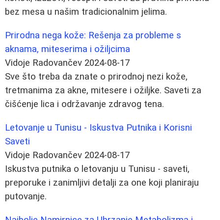
bez mesa u našim tradicionalnim jelima.
Prirodna nega kože: Rešenja za probleme s
aknama, miteserima i ožiljcima
Vidoje Radovančev
2024-08-17
Sve što treba da znate o prirodnoj nezi kože,
tretmanima za akne, mitesere i ožiljke. Saveti za
čišćenje lica i održavanje zdravog tena.
Letovanje u Tunisu - Iskustva Putnika i Korisni
Saveti
Vidoje Radovančev
2024-08-17
Iskustva putnika o letovanju u Tunisu - saveti,
preporuke i zanimljivi detalji za one koji planiraju
putovanje.
Najbolje Namirnice za Ubrzanje Metabolizma i