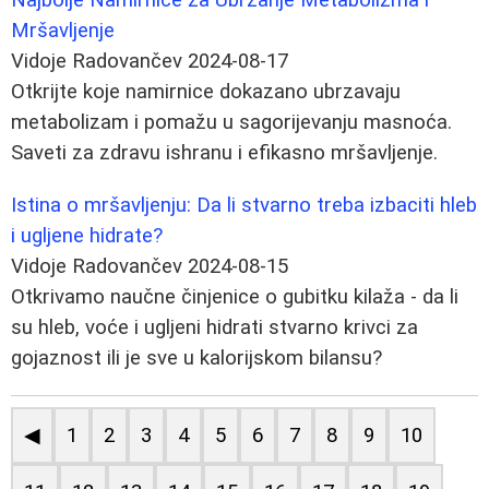
Mršavljenje
Vidoje Radovančev
2024-08-17
Otkrijte koje namirnice dokazano ubrzavaju
metabolizam i pomažu u sagorijevanju masnoća.
Saveti za zdravu ishranu i efikasno mršavljenje.
Istina o mršavljenju: Da li stvarno treba izbaciti hleb
i ugljene hidrate?
Vidoje Radovančev
2024-08-15
Otkrivamo naučne činjenice o gubitku kilaža - da li
su hleb, voće i ugljeni hidrati stvarno krivci za
gojaznost ili je sve u kalorijskom bilansu?
◀
1
2
3
4
5
6
7
8
9
10