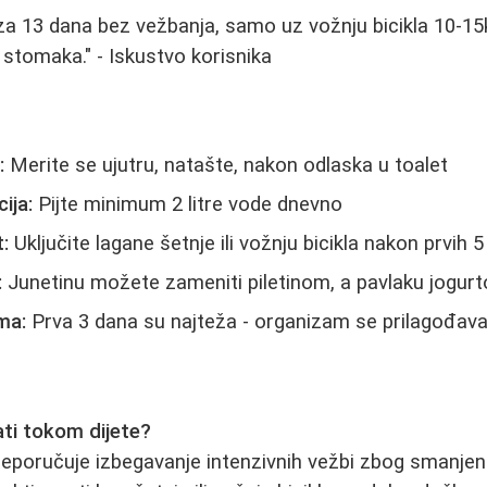
za 13 dana bez vežbanja, samo uz vožnju bicikla 10-1
stomaka." - Iskustvo korisnika
:
Merite se ujutru, natašte, nakon odlaska u toalet
ija:
Pijte minimum 2 litre vode dnevno
:
Uključite lagane šetnje ili vožnju bicikla nakon prvih 
:
Junetinu možete zameniti piletinom, a pavlaku jogur
ma:
Prva 3 dana su najteža - organizam se prilagođava
ati tokom dijete?
reporučuje izbegavanje intenzivnih vežbi zbog smanjen