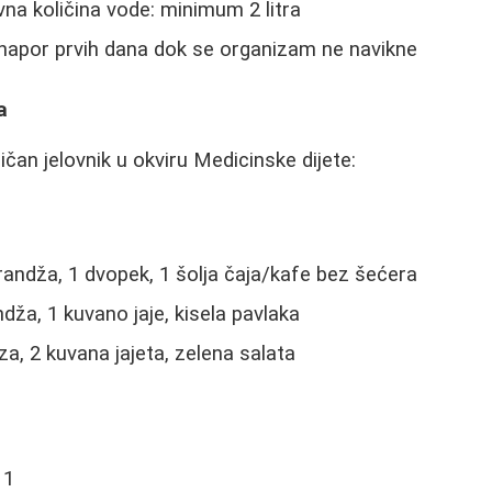
a količina vode: minimum 2 litra
i napor prvih dana dok se organizam ne navikne
a
ičan jelovnik u okviru Medicinske dijete:
ndža, 1 dvopek, 1 šolja čaja/kafe bez šećera
ža, 1 kuvano jaje, kisela pavlaka
a, 2 kuvana jajeta, zelena salata
 1