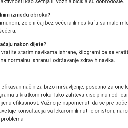
ktivnosti kao šetnja ili vožnja bicikla su dobrodošle.
adnim između obroka?
 limunom, zeleni čaj bez šećera ili nes kafu sa malo m
šećera.
raćaju nakon dijete?
 vratite starim navikama ishrane, kilogrami će se vrati
na normalnu ishranu i održavanje zdravih navika.
e efikasan način za brzo mršavljenje, posebno za one 
grama u kratkom roku. Iako zahteva disciplinu i odrican
njenu efikasnost. Važno je napomenuti da se pre počet
savetuje konsultacija sa lekarom ili nutricionistom, nar
h problema.