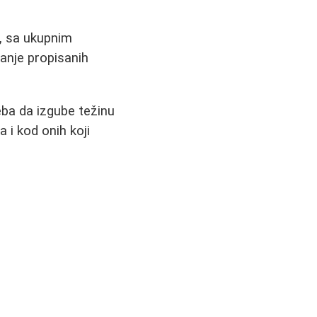
a, sa ukupnim
vanje propisanih
reba da izgube težinu
a i kod onih koji