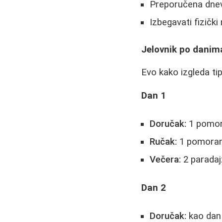
Preporučena dnevn
Izbegavati fizičk
Jelovnik po danim
Evo kako izgleda tip
Dan 1
Doručak:
1 pomora
Ručak:
1 pomorand
Večera:
2 paradajz
Dan 2
Doručak:
kao dan