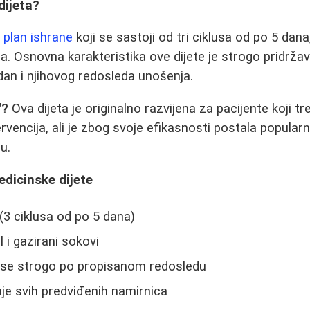
dijeta?
e
plan ishrane
koji se sastoji od tri ciklusa od po 5 dan
a. Osnovna karakteristika ove dijete je strogo pridrža
dan i njihovog redosleda unošenja.
"?
Ova dijeta je originalno razvijena za pacijente koji t
rvencija, ali je zbog svoje efikasnosti postala popularn
u.
dicinske dijete
 (3 ciklusa od po 5 dana)
 i gazirani sokovi
se strogo po propisanom redosledu
e svih predviđenih namirnica