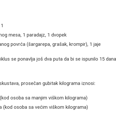
 1
og mesa, 1 paradajz, 1 dvopek
nog povrća (šargarepa, grašak, krompir), 1 jaje
klus se ponavlja još dva puta da bi se ispunilo 15 dana 
skustava, prosečan gubitak kilograma iznosi:
 (kod osoba sa manjim viškom kilograma)
a (kod osoba sa većim viškom kilograma)