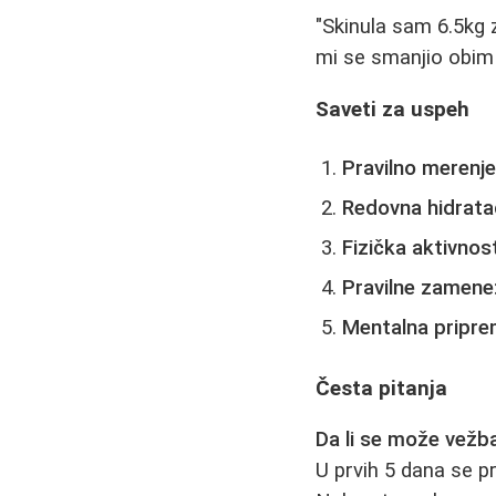
"Skinula sam 6.5kg 
mi se smanjio obim 
Saveti za uspeh
Pravilno merenje
Redovna hidratac
Fizička aktivnost
Pravilne zamene
Mentalna pripre
Česta pitanja
Da li se može vežb
U prvih 5 dana se p