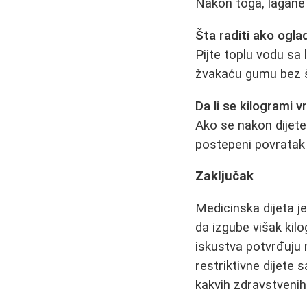
Nakon toga, lagane a
Šta raditi ako ogl
Pijte toplu vodu sa
žvakaću gumu bez 
Da li se kilogrami v
Ako se nakon dijete
postepeni povratak 
Zaključak
Medicinska dijeta j
da izgube višak kilo
iskustva potvrđuju 
restriktivne dijete 
kakvih zdravstveni