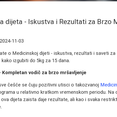
 dijeta - Iskustva i Rezultati za Brzo 
2024-11-03
te o Medicinskoj dijeti - iskustva, rezultati i saveti za
e kako izgubiti do 5kg za 15 dana.
- Kompletan vodič za brzo mršavljenje
ve češće se čuju pozitivni utisci o takozvanoj
Medicins
lograma u relativno kratkom vremenskom periodu. Na 
 ova dijeta zaista daje rezultate, ali kao i svaka restrik
.