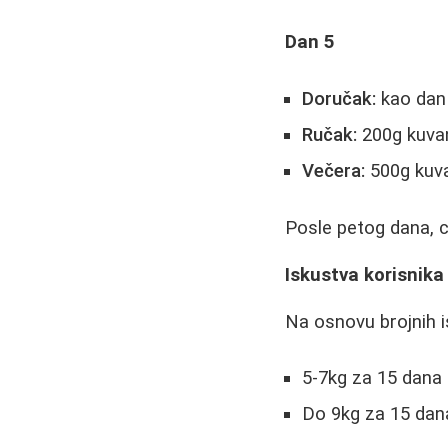
Dan 5
Doručak:
kao dan
Ručak:
200g kuvan
Večera:
500g kuva
Posle petog dana, ci
Iskustva korisnika
Na osnovu brojnih i
5-7kg za 15 dana
Do 9kg za 15 dan