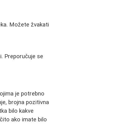
leka. Možete žvakati
ti. Preporučuje se
kojima je potrebno
je, brojna pozitivna
ka bilo kakve
očito ako imate bilo