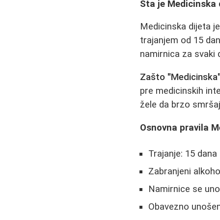
Šta je Medicinska 
Medicinska dijeta j
trajanjem od 15 dan
namirnica za svaki 
Zašto "Medicinska
pre medicinskih inte
žele da brzo smršaj
Osnovna pravila Me
Trajanje: 15 dana
Zabranjeni alkohol
Namirnice se uno
Obavezno unošenj