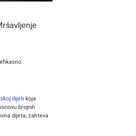
Mršavljenje
 efikasno
koj dijeti
koja
osnovu brojnih
tivna dijeta, zahteva