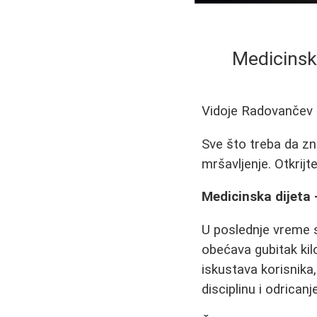
Medicinska
Vidoje Radovančev
Sve što treba da zna
mršavljenje. Otkrijt
Medicinska dijeta 
U poslednje vreme s
obećava gubitak ki
iskustava korisnika,
disciplinu i odricanje