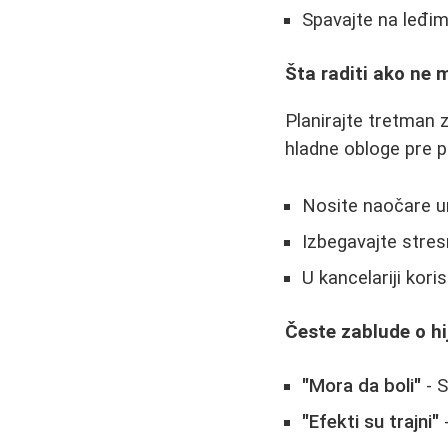
Spavajte na leđim
Šta raditi ako ne
Planirajte tretman 
hladne obloge pre p
Nosite naočare u
Izbegavajte stres
U kancelariji kori
Česte zablude o h
"Mora da boli"
- S
"Efekti su trajni"
-