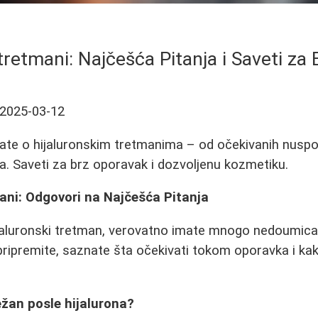
 tretmani: Najčešća Pitanja i Saveti za
2025-03-12
nate o hijaluronskim tretmanima – od očekivanih nus
. Saveti za brz oporavak i dozvoljenu kozmetiku.
ani: Odgovori na Najčešća Pitanja
ijaluronski tretman, verovatno imate mnogo nedoumica
ipremite, saznate šta očekivati tokom oporavka i kako 
bežan posle hijalurona?