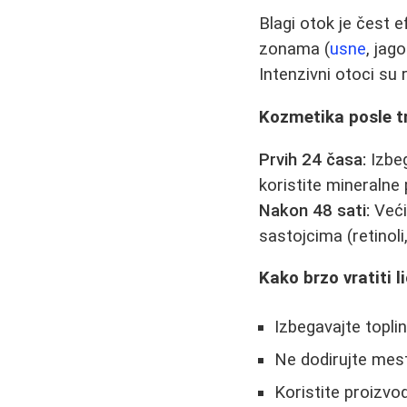
Blagi otok je čest e
zonama (
usne
, jag
Intenzivni otoci su 
Kozmetika posle t
Prvih 24 časa:
Izbeg
koristite mineralne
Nakon 48 sati:
Veći
sastojcima (retinoli
Kako brzo vratiti 
Izbegavajte topli
Ne dodirujte mes
Koristite proizvo