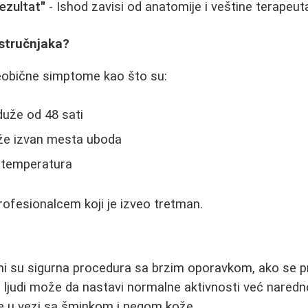
rezultat"
- Ishod zavisi od anatomije i veštine terapeut
 stručnjaka?
neobične simptome kao što su:
 duže od 48 sati
že izvan mesta uboda
 temperatura
rofesionalcem koji je izveo tretman.
ani su sigurna procedura sa brzim oporavkom, ako se p
a ljudi može da nastavi normalne aktivnosti već nared
 u vezi sa šminkom i negom kože.