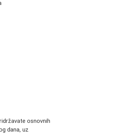
a
ridržavate osnovnih
nog dana, uz