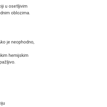
ji u osetljivim
ladnim oblozima.
 Ako je neophodno,
akim hemijskim
pažljivo.
iju