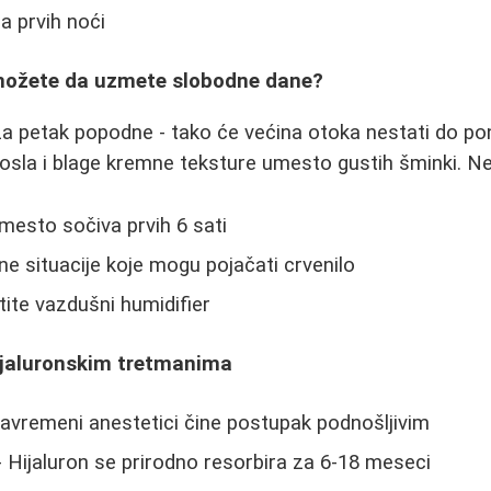
a prvih noći
 možete da uzmete slobodne dane?
za petak popodne - tako će većina otoka nestati do pon
osla i blage kremne teksture umesto gustih šminki. Nek
mesto sočiva prvih 6 sati
ne situacije koje mogu pojačati crvenilo
stite vazdušni humidifier
ijaluronskim tretmanima
avremeni anestetici čine postupak podnošljivim
 Hijaluron se prirodno resorbira za 6-18 meseci