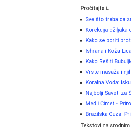
Pročitajte i...
Sve što treba da zn
Korekcija ožiljaka o
Kako se boriti prot
Ishrana i Koža Lic
Kako Rešiti Bubulj
Vrste masaža i njih
Koralna Voda: Isku
Najbolji Saveti za
Med i Cimet - Prir
Brazilska Guza: Pr
Tekstovi na srodnim