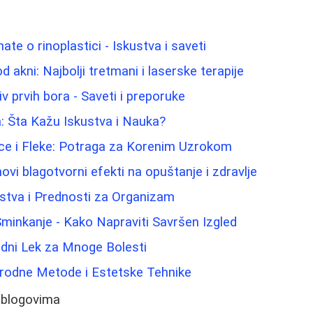
ate o rinoplastici - Iskustva i saveti
d akni: Najbolji tretmani i laserske terapije
iv prvih bora - Saveti i preporuke
a: Šta Kažu Iskustva i Nauka?
ice i Fleke: Potraga za Korenim Uzrokom
ovi blagotvorni efekti na opuštanje i zdravlje
stva i Prednosti za Organizam
 Šminkanje - Kako Napraviti Savršen Izgled
odni Lek za Mnoge Bolesti
irodne Metode i Estetske Tehnike
 blogovima