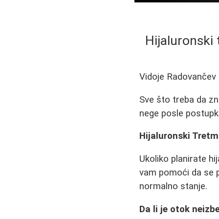
Hijaluronski
Vidoje Radovančev
Sve što treba da z
nege posle postupka
Hijaluronski Tretm
Ukoliko planirate h
vam pomoći da se pr
normalno stanje.
Da li je otok neiz