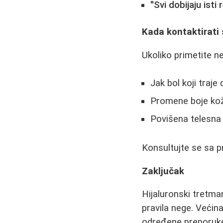
"Svi dobijaju isti 
Kada kontaktirati
Ukoliko primetite 
Jak bol koji traje
Promene boje ko
Povišena telesna
Konsultujte se sa p
Zaključak
Hijaluronski tretm
pravila nege. Većin
određene preporuke