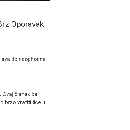
 Brz Oporavak
pojava do neophodne
. Ovaj članak će
brzo vratiti lice u