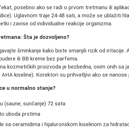
fekat, posebno ako se radi o prvom tretmanu ili aplikaci
odice). Uglavnom traje 24-48 sati, a može se ublažiti h
retki i zavise od individualne reakcije organizma.
retmana: Šta je dozvoljeno?
avajte šminkanje kako biste smanjili rizik od iritacije.
 pudere ili BB kreme bez parfema.
na kozmetičkih proizvoda je bezbedna, osim onih sa j
, AHA kiseline). Korektori su prihvatljivi ako se nanose 
lice u normalno stanje?
nu (saune, sunčanje) 72 sata
to uboda prstima
de sa ceramidima i hijaluronskom kiselinom za hidratac