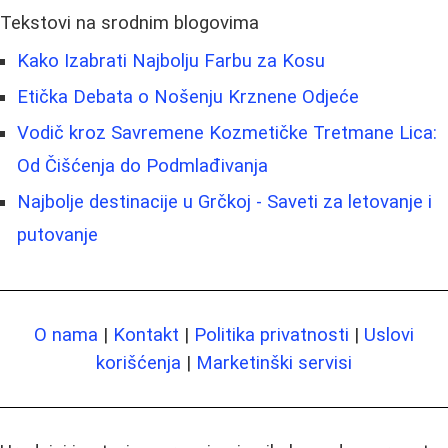
Tekstovi na srodnim blogovima
Kako Izabrati Najbolju Farbu za Kosu
Etička Debata o Nošenju Krznene Odjeće
Vodič kroz Savremene Kozmetičke Tretmane Lica:
Od Čišćenja do Podmlađivanja
Najbolje destinacije u Grčkoj - Saveti za letovanje i
putovanje
O nama
|
Kontakt
|
Politika privatnosti
|
Uslovi
korišćenja
|
Marketinški servisi