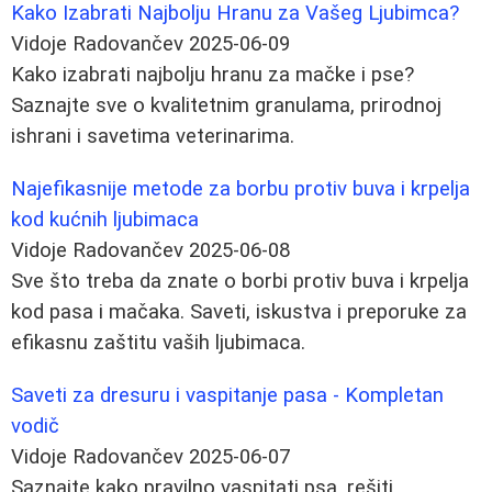
Kako Izabrati Najbolju Hranu za Vašeg Ljubimca?
Vidoje Radovančev
2025-06-09
Kako izabrati najbolju hranu za mačke i pse?
Saznajte sve o kvalitetnim granulama, prirodnoj
ishrani i savetima veterinarima.
Najefikasnije metode za borbu protiv buva i krpelja
kod kućnih ljubimaca
Vidoje Radovančev
2025-06-08
Sve što treba da znate o borbi protiv buva i krpelja
kod pasa i mačaka. Saveti, iskustva i preporuke za
efikasnu zaštitu vaših ljubimaca.
Saveti za dresuru i vaspitanje pasa - Kompletan
vodič
Vidoje Radovančev
2025-06-07
Saznajte kako pravilno vaspitati psa, rešiti