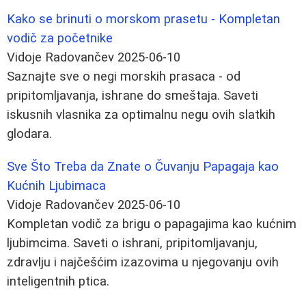
Kako se brinuti o morskom prasetu - Kompletan
vodič za početnike
Vidoje Radovančev
2025-06-10
Saznajte sve o negi morskih prasaca - od
pripitomljavanja, ishrane do smeštaja. Saveti
iskusnih vlasnika za optimalnu negu ovih slatkih
glodara.
Sve Što Treba da Znate o Čuvanju Papagaja kao
Kućnih Ljubimaca
Vidoje Radovančev
2025-06-10
Kompletan vodič za brigu o papagajima kao kućnim
ljubimcima. Saveti o ishrani, pripitomljavanju,
zdravlju i najčešćim izazovima u njegovanju ovih
inteligentnih ptica.