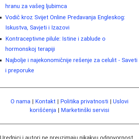
hranu za vašeg ljubimca
Vodič kroz Svijet Online Predavanja Engleskog:
Iskustva, Savjeti i Izazovi
Kontraceptivne pilule: Istine i zablude o
hormonskoj terapiji
Najbolje i najekonomičnije rešenje za celulit - Saveti
i preporuke
O nama
|
Kontakt
|
Politika privatnosti
|
Uslovi
korišćenja
|
Marketinški servisi
Urednici i autori ne preuzimaju nikakvu odgovornost