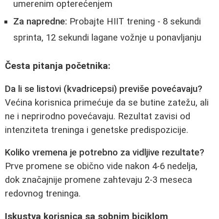
umerenim opterećenjem
Za napredne:
Probajte HIIT trening - 8 sekundi
sprinta, 12 sekundi lagane vožnje u ponavljanju
Česta pitanja početnika:
Da li se listovi (kvadricepsi) previše povećavaju?
Većina korisnica primećuje da se butine zatežu, ali
ne i neprirodno povećavaju. Rezultat zavisi od
intenziteta treninga i genetske predispozicije.
Koliko vremena je potrebno za vidljive rezultate?
Prve promene se obično vide nakon 4-6 nedelja,
dok značajnije promene zahtevaju 2-3 meseca
redovnog treninga.
Iskustva korisnica sa sobnim biciklom