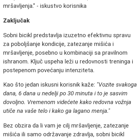
mršavljenja." - iskustvo korisnika
Zaključak
Sobni bicikl predstavlja izuzetno efektivnu spravu
za poboljšanje kondicije, zatezanje mišića i
mršavljenje, posebno u kombinaciji sa pravilnom
ishranom. Ključ uspeha leži u redovnosti treninga i
postepenom povećanju intenziteta.
Kao što jedan iskusni korisnik kaže:
"Vozite svakoga
dana, 6 dana u nedelji po 30 minuta i to je sasvim
dovoljno. Vremenom videćete kako redovna vožnja
utiče na vaše telo i kako ga lagano menja."
Bez obzira da li vam je cilj mršavljenje, zatezanje
mišića ili samo održavanje zdravlja, sobni bicikl