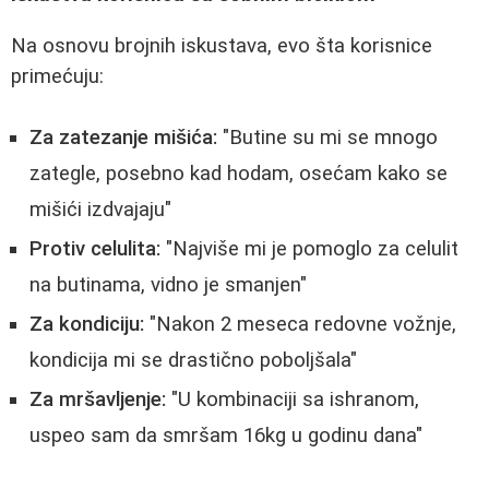
Na osnovu brojnih iskustava, evo šta korisnice
primećuju:
Za zatezanje mišića:
"Butine su mi se mnogo
zategle, posebno kad hodam, osećam kako se
mišići izdvajaju"
Protiv celulita:
"Najviše mi je pomoglo za celulit
na butinama, vidno je smanjen"
Za kondiciju:
"Nakon 2 meseca redovne vožnje,
kondicija mi se drastično poboljšala"
Za mršavljenje:
"U kombinaciji sa ishranom,
uspeo sam da smršam 16kg u godinu dana"