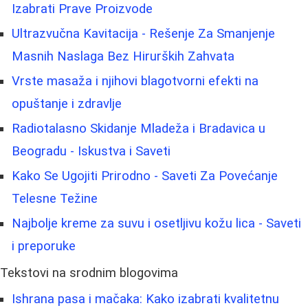
Izabrati Prave Proizvode
Ultrazvučna Kavitacija - Rešenje Za Smanjenje
Masnih Naslaga Bez Hirurških Zahvata
Vrste masaža i njihovi blagotvorni efekti na
opuštanje i zdravlje
Radiotalasno Skidanje Mladeža i Bradavica u
Beogradu - Iskustva i Saveti
Kako Se Ugojiti Prirodno - Saveti Za Povećanje
Telesne Težine
Najbolje kreme za suvu i osetljivu kožu lica - Saveti
i preporuke
Tekstovi na srodnim blogovima
Ishrana pasa i mačaka: Kako izabrati kvalitetnu