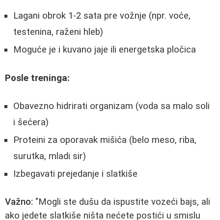
Lagani obrok 1-2 sata pre vožnje (npr. voće,
testenina, raženi hleb)
Moguće je i kuvano jaje ili energetska pločica
Posle treninga:
Obavezno hidrirati organizam (voda sa malo soli
i šećera)
Proteini za oporavak mišića (belo meso, riba,
surutka, mladi sir)
Izbegavati prejedanje i slatkiše
Važno:
"Mogli ste dušu da ispustite vozeći bajs, ali
ako jedete slatkiše ništa nećete postići u smislu