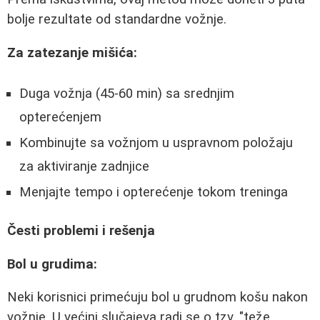
bolje rezultate od standardne vožnje
.
Za zatezanje mišića:
Duga vožnja (45-60 min) sa srednjim
opterećenjem
Kombinujte sa vožnjom u uspravnom položaju
za aktiviranje zadnjice
Menjajte tempo i opterećenje tokom treninga
Česti problemi i rešenja
Bol u grudima:
Neki korisnici primećuju bol u grudnom košu nakon
vožnje. U većini slučajeva radi se o tzv. "teže