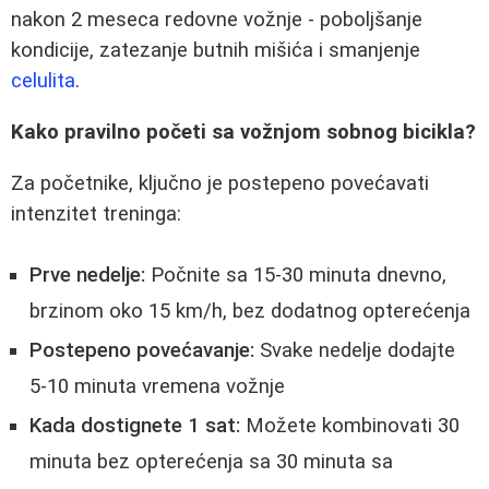
nakon 2 meseca redovne vožnje - poboljšanje
kondicije, zatezanje butnih mišića i smanjenje
celulita
.
Kako pravilno početi sa vožnjom sobnog bicikla?
Za početnike, ključno je postepeno povećavati
intenzitet treninga:
Prve nedelje:
Počnite sa 15-30 minuta dnevno,
brzinom oko 15 km/h, bez dodatnog opterećenja
Postepeno povećavanje:
Svake nedelje dodajte
5-10 minuta vremena vožnje
Kada dostignete 1 sat:
Možete kombinovati 30
minuta bez opterećenja sa 30 minuta sa