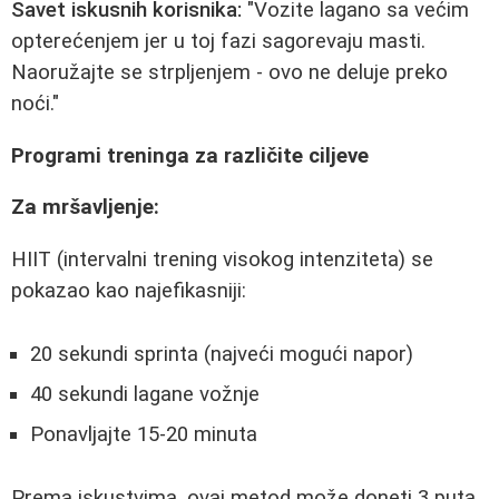
Savet iskusnih korisnika:
"Vozite lagano sa većim
opterećenjem jer u toj fazi sagorevaju masti.
Naoružajte se strpljenjem - ovo ne deluje preko
noći."
Programi treninga za različite ciljeve
Za mršavljenje:
HIIT (intervalni trening visokog intenziteta) se
pokazao kao najefikasniji:
20 sekundi sprinta (najveći mogući napor)
40 sekundi lagane vožnje
Ponavljajte 15-20 minuta
Prema iskustvima, ovaj metod može doneti
3 puta