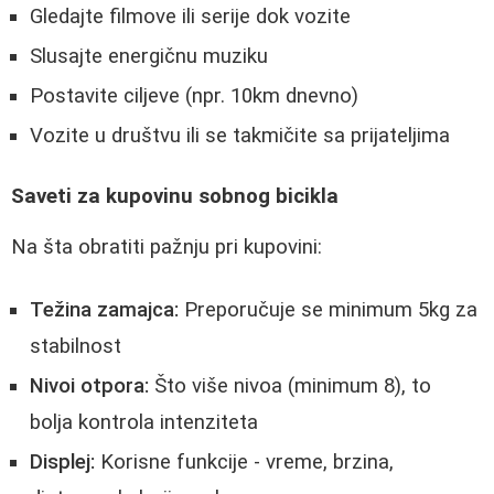
Gledajte filmove ili serije dok vozite
Slusajte energičnu muziku
Postavite ciljeve (npr. 10km dnevno)
Vozite u društvu ili se takmičite sa prijateljima
Saveti za kupovinu sobnog bicikla
Na šta obratiti pažnju pri kupovini:
Težina zamajca:
Preporučuje se minimum 5kg za
stabilnost
Nivoi otpora:
Što više nivoa (minimum 8), to
bolja kontrola intenziteta
Displej:
Korisne funkcije - vreme, brzina,