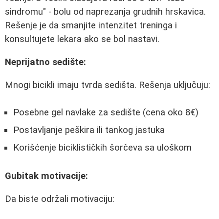
sindromu" - bolu od naprezanja grudnih hrskavica.
Rešenje je da smanjite intenzitet treninga i
konsultujete lekara ako se bol nastavi.
Neprijatno sedište:
Mnogi bicikli imaju tvrda sedišta. Rešenja uključuju:
Posebne gel navlake za sedište (cena oko 8€)
Postavljanje peškira ili tankog jastuka
Korišćenje biciklističkih šorčeva sa uloškom
Gubitak motivacije:
Da biste održali motivaciju: