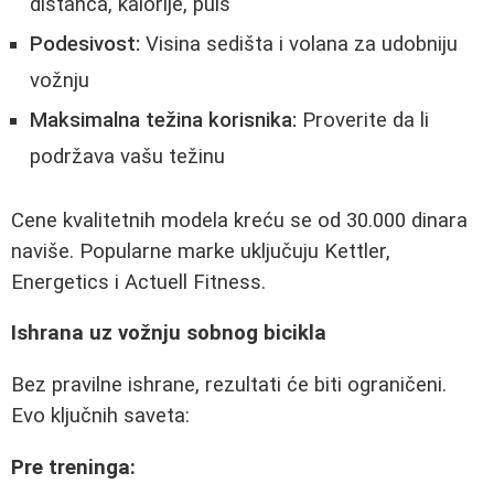
distanca, kalorije, puls
Podesivost:
Visina sedišta i volana za udobniju
vožnju
Maksimalna težina korisnika:
Proverite da li
podržava vašu težinu
Cene kvalitetnih modela kreću se od 30.000 dinara
naviše. Popularne marke uključuju Kettler,
Energetics i Actuell Fitness.
Ishrana uz vožnju sobnog bicikla
Bez pravilne ishrane, rezultati će biti ograničeni.
Evo ključnih saveta:
Pre treninga: