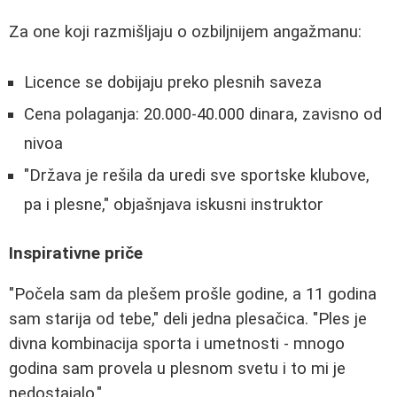
Za one koji razmišljaju o ozbiljnijem angažmanu:
Licence se dobijaju preko plesnih saveza
Cena polaganja: 20.000-40.000 dinara, zavisno od
nivoa
"Država je rešila da uredi sve sportske klubove,
pa i plesne," objašnjava iskusni instruktor
Inspirativne priče
"Počela sam da plešem prošle godine, a 11 godina
sam starija od tebe," deli jedna plesačica. "Ples je
divna kombinacija sporta i umetnosti - mnogo
godina sam provela u plesnom svetu i to mi je
nedostajalo."