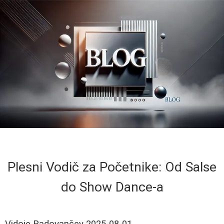
Plesni Vodič za Početnike: Od Salse
do Show Dance-a
Vidoje Radovančev
2025-08-01