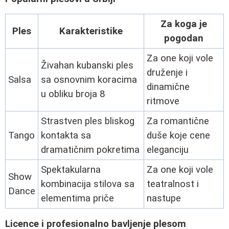
Za koga je
Ples
Karakteristike
pogodan
Za one koji vole
Živahan kubanski ples
druženje i
Salsa
sa osnovnim koracima
dinamične
u obliku broja 8
ritmove
Strastven ples bliskog
Za romantične
Tango
kontakta sa
duše koje cene
dramatičnim pokretima
eleganciju
Spektakularna
Za one koji vole
Show
kombinacija stilova sa
teatralnost i
Dance
elementima priče
nastupe
Licence i profesionalno bavljenje plesom