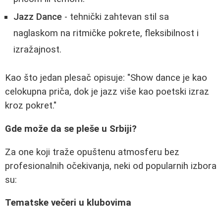
Jazz Dance
- tehnički zahtevan stil sa
naglaskom na ritmičke pokrete, fleksibilnost i
izražajnost.
Kao što jedan plesač opisuje: "Show dance je kao
celokupna priča, dok je jazz više kao poetski izraz
kroz pokret."
Gde može da se pleše u Srbiji?
Za one koji traže opuštenu atmosferu bez
profesionalnih očekivanja, neki od popularnih izbora
su:
Tematske večeri u klubovima