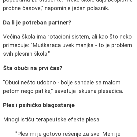
probne časove," napominje jedan polaznik.
Da li je potreban partner?
Većina škola ima rotacioni sistem, ali kao što neko
primećuje: "Muškaraca uvek manjka - to je problem
svih plesnih škola."
Šta obući na prvi čas?
"Obuci nešto udobno - bolje sandale sa malom
petom nego patike," savetuje iskusna plesačica.
Ples i psihičko blagostanje
Mnogi ističu terapeutske efekte plesa:
"Ples mi je gotovo rešenje za sve. Meni je