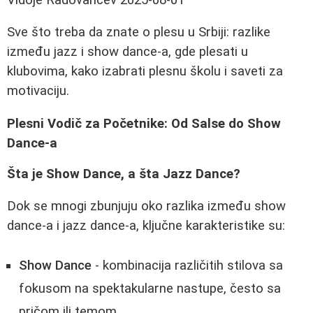
Sve što treba da znate o plesu u Srbiji: razlike
između jazz i show dance-a, gde plesati u
klubovima, kako izabrati plesnu školu i saveti za
motivaciju.
Plesni Vodič za Početnike: Od Salse do Show
Dance-a
Šta je Show Dance, a šta Jazz Dance?
Dok se mnogi zbunjuju oko razlika između show
dance-a i jazz dance-a, ključne karakteristike su:
Show Dance
- kombinacija različitih stilova sa
fokusom na spektakularne nastupe, često sa
pričom ili temom.