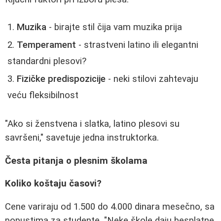
Muzika
- birajte stil čija vam muzika prija
Temperament
- strastveni latino ili elegantni
standardni plesovi?
Fizičke predispozicije
- neki stilovi zahtevaju
veću fleksibilnost
"Ako si ženstvena i slatka, latino plesovi su
savršeni," savetuje jedna instruktorka.
Česta pitanja o plesnim školama
Koliko koštaju časovi?
Cene variraju od 1.500 do 4.000 dinara mesečno, sa
popustima za studente. "Neke škole daju besplatne