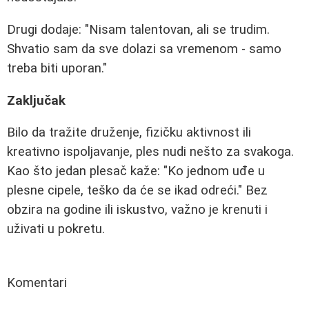
Drugi dodaje: "Nisam talentovan, ali se trudim.
Shvatio sam da sve dolazi sa vremenom - samo
treba biti uporan."
Zaključak
Bilo da tražite druženje, fizičku aktivnost ili
kreativno ispoljavanje, ples nudi nešto za svakoga.
Kao što jedan plesač kaže: "Ko jednom uđe u
plesne cipele, teško da će se ikad odreći." Bez
obzira na godine ili iskustvo, važno je krenuti i
uživati u pokretu.
Komentari