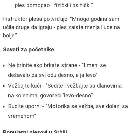
ples pomogao i fizički i psihički."
Instruktor plesa potvrđuje: "Mnogo godina sam
učila druge da igraju - ples zaista menja ljude na
bolje."
Saveti za početnike
Ne brinite ako brkate strane - "I meni se
dešavalo da svi odu desno, a ja levo"
Vežbajte kući - "Sedite i vežbajte sa dlanovima
na kolenima, govoreći 'levo-desno'"
Budite uporni - "Motorika se vežba, sve dolazi sa
vremenom"
Popularni plesovi u Srbiji