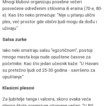
Mnogi klubovi organizuju posebne večeri
posvećene određenim stilovima ili erama (70-e, 80-
e). Kao što neko primećuje: "Nije u pitanju ulični
ples, već prostor gde obični ljudi mogu da dođu i
uživaju."
Salsa zurke
Iako neki smatraju salsu "egzotičnom", postoji
mnogo mesta koja nude opuštene časove za
početnike. Kao što jedan učesnik kaže: "U Havani
su pretežno ljudi od 25-30 godina - savršeno za
opuštanje."
Klasicni plesovi
Za ljubitelje tanga i valcera, skoro svaka veća
plesna škola organizuje otvorene večeri. "U BG