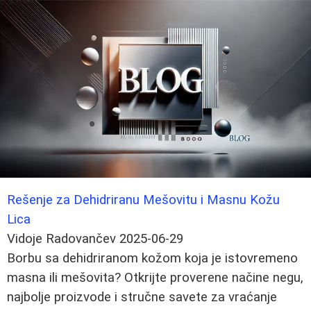
Rešenje za Dehidriranu Mešovitu i Masnu Kožu
Lica
Vidoje Radovančev
2025-06-29
Borbu sa dehidriranom kožom koja je istovremeno
masna ili mešovita? Otkrijte proverene načine negu,
najbolje proizvode i stručne savete za vraćanje