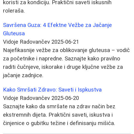
koristi za kondiciju. Praktični saveti iskusnih
roleraša.
Savršena Guza: 4 Efektne Vežbe za Jačanje
Gluteusa
Vidoje Radovančev
2025-06-21
Najefikasnije vežbe za oblikovanje gluteusa – vodič
za početnike i napredne. Saznajte kako pravilno
raditi čučnjeve, iskorake i druge ključne vežbe za
jačanje zadnjice.
Kako Smršati Zdravo: Saveti i Ispkustva
Vidoje Radovančev
2025-06-20
Saznajte kako da smršate na zdrav način bez
ekstremnih dijeta. Praktični saveti, iskustva i
činjenice o gubitku težine i definisanju mišića.