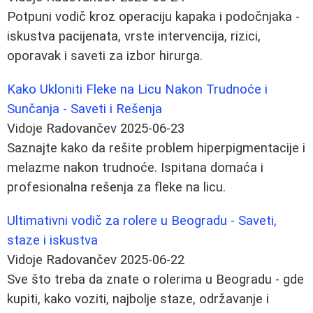
Potpuni vodič kroz operaciju kapaka i podočnjaka -
iskustva pacijenata, vrste intervencija, rizici,
oporavak i saveti za izbor hirurga.
Kako Ukloniti Fleke na Licu Nakon Trudnoće i
Sunčanja - Saveti i Rešenja
Vidoje Radovančev
2025-06-23
Saznajte kako da rešite problem hiperpigmentacije i
melazme nakon trudnoće. Ispitana domaća i
profesionalna rešenja za fleke na licu.
Ultimativni vodič za rolere u Beogradu - Saveti,
staze i iskustva
Vidoje Radovančev
2025-06-22
Sve što treba da znate o rolerima u Beogradu - gde
kupiti, kako voziti, najbolje staze, održavanje i