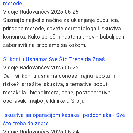
metode
Vidoje Radovančev
2025-06-26
Saznajte najbolje načine za uklanjanje bubuljica,
prirodne metode, savete dermatologa i iskustva
korisnika. Kako sprečiti nastanak novih bubuljica i
zaboraviti na probleme sa kožom.
Silikoni u Usnama: Sve Što Treba da Znaš
Vidoje Radovančev
2025-06-25
Da li silikoni u usnama donose trajnu lepotu ili
rizike? Istražite iskustva, alternative poput
metakrila i biopolimera, cene, postoperativni
oporavak i najbolje klinike u Srbiji.
Iskustva sa operacijom kapaka i podočnjaka - Sve
što treba da znate
Vidoje Radovančev
2025-06-24