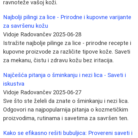
ravnoteže vašoj koži.
Najbolji pilingi za lice - Prirodne i kupovne varijante
za savršenu kožu
Vidoje Radovančev
2025-06-28
Istražite najbolje pilinge za lice - prirodne recepte i
kupovne proizvode za različite tipove kože. Saveti
za mekanu, čistu i zdravu kožu bez iritacija.
Najčešća pitanja o šminkanju i nezi lica - Saveti i
iskustva
Vidoje Radovančev
2025-06-27
Sve što ste želeli da znate o šminkanju i nezi lica.
Odgovori na najpopularnija pitanja o kozmetičkim
proizvodima, rutinama i savetima za savršen ten.
Kako se efikasno rešiti bubuljica: Provereni saveti i