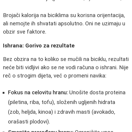
Brojači kalorija na biciklima su korisna orijentacija,
ali nemojte ih shvatati apsolutno. Oni ne uzimaju u
obzir sve faktore.
Ishrana: Gorivo za rezultate
Bez obzira na to koliko se mučili na biciklu, rezultati
neće biti vidljivi ako se ne vodi računa o ishrani. Nije
reč o strogim dijeta, već o promeni navika:
Fokus na celovitu hranu:
Unošite dosta proteina
(piletina, riba, tofu), složenih ugljenih hidrata
(zob, heljda, kinoa) i zdravih masti (avokado,
orašasti plodovi).