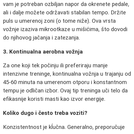
vam je potreban ozbiljan napor da okrenete pedale,
ali i dalje možete održavati stabilan tempo. Držite
puls u umerenoj zoni (o tome niže). Ova vrsta
vožnje izaziva mikrootkaze u mišićima, što dovodi
do njihovog jačanja i zatezanja.
3. Kontinualna aerobna vožnja
Za one koji tek počinju ili preferiraju manje
intenzivne treninge, kontinualna vožnja u trajanju od
45-60 minuta na umerenom otporu i konstantnom
tempu je odličan izbor. Ovaj tip treninga uči telo da
efikasnije koristi masti kao izvor energije.
Koliko dugo i često treba voziti?
Konzistentnost je kĺučna. Generalno, preporučuje