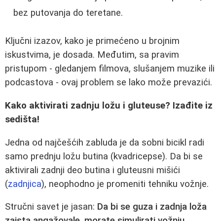
bez putovanja do teretane.
Ključni izazov, kako je primećeno u brojnim
iskustvima, je dosada. Međutim, sa pravim
pristupom - gledanjem filmova, slušanjem muzike ili
podcastova - ovaj problem se lako može prevazići.
Kako aktivirati zadnju ložu i gluteuse? Izađite iz
sedišta!
Jedna od najčešćih zabluda je da sobni bicikl radi
samo prednju ložu butina (kvadricepse). Da bi se
aktivirali zadnji deo butina i gluteusni mišići
(
zadnjica
), neophodno je promeniti tehniku vožnje.
Stručni savet je jasan:
Da bi se guza i zadnja loža
zaista angažovale, morate simulirati vožnju