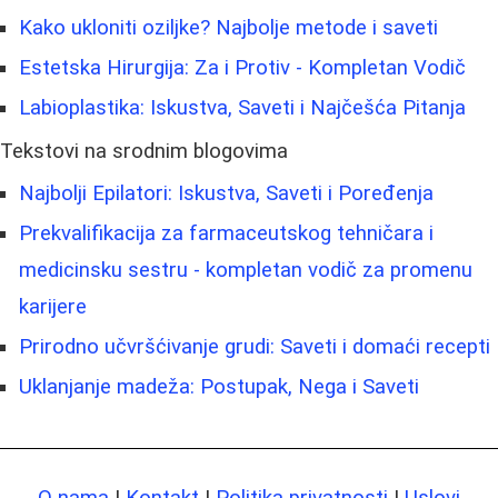
Kako ukloniti oziljke? Najbolje metode i saveti
Estetska Hirurgija: Za i Protiv - Kompletan Vodič
Labioplastika: Iskustva, Saveti i Najčešća Pitanja
Tekstovi na srodnim blogovima
Najbolji Epilatori: Iskustva, Saveti i Poređenja
Prekvalifikacija za farmaceutskog tehničara i
medicinsku sestru - kompletan vodič za promenu
karijere
Prirodno učvršćivanje grudi: Saveti i domaći recepti
Uklanjanje madeža: Postupak, Nega i Saveti
O nama
|
Kontakt
|
Politika privatnosti
|
Uslovi