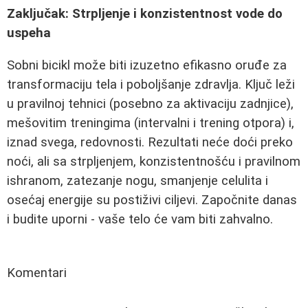
Zaključak: Strpljenje i konzistentnost vode do
uspeha
Sobni bicikl može biti izuzetno efikasno oruđe za
transformaciju tela i poboljšanje zdravlja. Ključ leži
u pravilnoj tehnici (posebno za aktivaciju zadnjice),
mešovitim treningima (intervalni i trening otpora) i,
iznad svega, redovnosti. Rezultati neće doći preko
noći, ali sa strpljenjem, konzistentnošću i pravilnom
ishranom, zatezanje nogu, smanjenje celulita i
osećaj energije su postiživi ciljevi. Započnite danas
i budite uporni - vaše telo će vam biti zahvalno.
Komentari