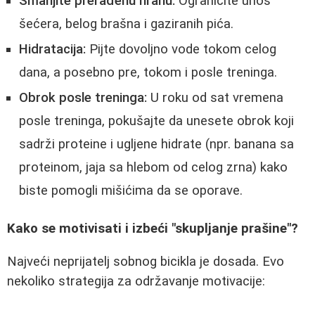
Smanjite prerađenu hranu:
Ograničite unos
šećera, belog brašna i gaziranih pića.
Hidratacija:
Pijte dovoljno vode tokom celog
dana, a posebno pre, tokom i posle treninga.
Obrok posle treninga:
U roku od sat vremena
posle treninga, pokušajte da unesete obrok koji
sadrži proteine i ugljene hidrate (npr. banana sa
proteinom, jaja sa hlebom od celog zrna) kako
biste pomogli mišićima da se oporave.
Kako se motivisati i izbeći "skupljanje prašine"?
Najveći neprijatelj sobnog bicikla je dosada. Evo
nekoliko strategija za održavanje motivacije: