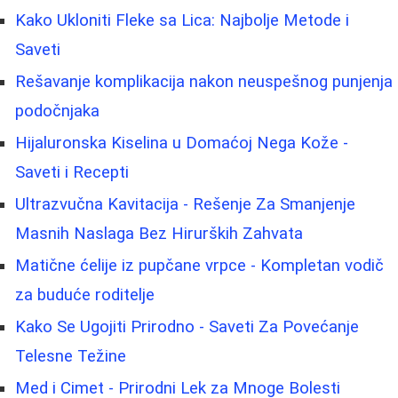
Kako Ukloniti Fleke sa Lica: Najbolje Metode i
Saveti
Rešavanje komplikacija nakon neuspešnog punjenja
podočnjaka
Hijaluronska Kiselina u Domaćoj Nega Kože -
Saveti i Recepti
Ultrazvučna Kavitacija - Rešenje Za Smanjenje
Masnih Naslaga Bez Hirurških Zahvata
Matične ćelije iz pupčane vrpce - Kompletan vodič
za buduće roditelje
Kako Se Ugojiti Prirodno - Saveti Za Povećanje
Telesne Težine
Med i Cimet - Prirodni Lek za Mnoge Bolesti