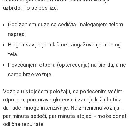
uzbrdo.
To se postiže:
Podizanjem guze sa sedišta i naleganjem telom
napred.
Blagim savijanjem kičme i angažovanjem celog
tela.
Povećanjem otpora (opterećenja) na biciklu, a ne
samo brze vožnje.
Vožnja u stojećem položaju, sa podesenim većim
otporom, primorava gluteuse i zadnju ložu butina
da rade mnogo intenzivnije. Naizmenična vožnja -
par minuta sedeći, par minuta stojeći - može doneti
odlične rezultate.