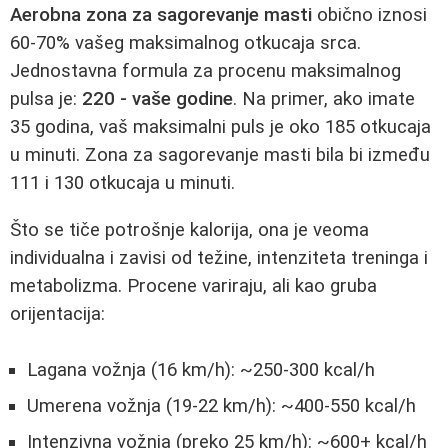
Aerobna zona za sagorevanje masti
obično iznosi
60-70% vašeg maksimalnog otkucaja srca.
Jednostavna formula za procenu maksimalnog
pulsa je:
220 - vaše godine
. Na primer, ako imate
35 godina, vaš maksimalni puls je oko 185 otkucaja
u minuti. Zona za sagorevanje masti bila bi između
111 i 130 otkucaja u minuti.
Što se tiče potrošnje kalorija, ona je veoma
individualna i zavisi od težine, intenziteta treninga i
metabolizma. Procene variraju, ali kao gruba
orijentacija:
Lagana vožnja (16 km/h): ~250-300 kcal/h
Umerena vožnja (19-22 km/h): ~400-550 kcal/h
Intenzivna vožnja (preko 25 km/h): ~600+ kcal/h