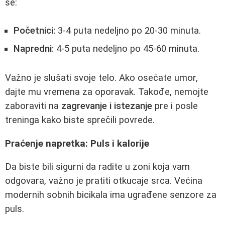
se:
Početnici:
3-4 puta nedeljno po 20-30 minuta.
Napredni:
4-5 puta nedeljno po 45-60 minuta.
Važno je slušati svoje telo. Ako osećate umor,
dajte mu vremena za oporavak. Takođe, nemojte
zaboraviti na
zagrevanje i istezanje
pre i posle
treninga kako biste sprečili povrede.
Praćenje napretka: Puls i kalorije
Da biste bili sigurni da radite u zoni koja vam
odgovara, važno je pratiti otkucaje srca. Većina
modernih sobnih bicikala ima ugrađene senzore za
puls.