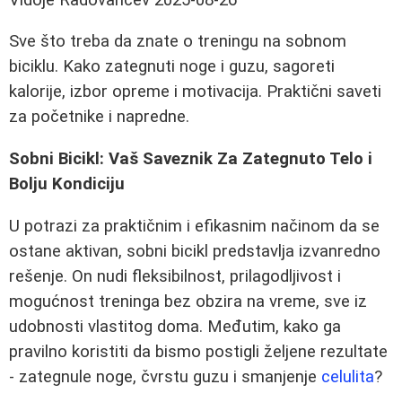
Sve što treba da znate o treningu na sobnom
biciklu. Kako zategnuti noge i guzu, sagoreti
kalorije, izbor opreme i motivacija. Praktični saveti
za početnike i napredne.
Sobni Bicikl: Vaš Saveznik Za Zategnuto Telo i
Bolju Kondiciju
U potrazi za praktičnim i efikasnim načinom da se
ostane aktivan, sobni bicikl predstavlja izvanredno
rešenje. On nudi fleksibilnost, prilagodljivost i
mogućnost treninga bez obzira na vreme, sve iz
udobnosti vlastitog doma. Međutim, kako ga
pravilno koristiti da bismo postigli željene rezultate
- zategnule noge, čvrstu guzu i smanjenje
celulita
?