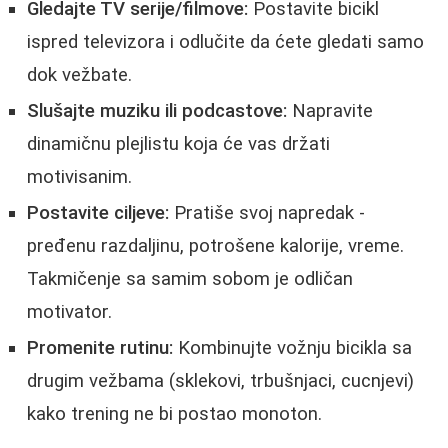
Gledajte TV serije/filmove:
Postavite bicikl
ispred televizora i odlučite da ćete gledati samo
dok vežbate.
Slušajte muziku ili podcastove:
Napravite
dinamičnu plejlistu koja će vas držati
motivisanim.
Postavite ciljeve:
Pratiše svoj napredak -
pređenu razdaljinu, potrošene kalorije, vreme.
Takmičenje sa samim sobom je odličan
motivator.
Promenite rutinu:
Kombinujte vožnju bicikla sa
drugim vežbama (sklekovi, trbušnjaci, cucnjevi)
kako trening ne bi postao monoton.