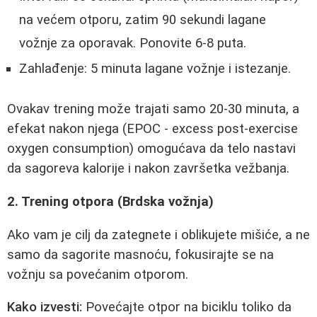
na većem otporu, zatim 90 sekundi lagane
vožnje za oporavak. Ponovite 6-8 puta.
Zahlađenje: 5 minuta lagane vožnje i istezanje.
Ovakav trening može trajati samo 20-30 minuta, a
efekat nakon njega (EPOC - excess post-exercise
oxygen consumption) omogućava da telo nastavi
da sagoreva kalorije i nakon završetka vežbanja.
2. Trening otpora (Brdska vožnja)
Ako vam je cilj da zategnete i oblikujete mišiće, a ne
samo da sagorite masnoću, fokusirajte se na
vožnju sa povećanim otporom.
Kako izvesti:
Povećajte otpor na biciklu toliko da