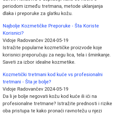
periodom između tretmana, metode uklanjanja
dlaka i preporuke za glatku kožu.
Najbolje Kozmetičke Preporuke - Šta Koriste
Korisnici?
Vidoje Radovančev
2024-05-19
Istražite popularne kozmetičke proizvode koje
korisnici preporučuju za negu lica, tela i šminkanje.
Saveti za izbor idealne kozmetike.
Kozmetički tretmani kod kuće vs profesionalni
tretmani - Šta je bolje?
Vidoje Radovančev
2024-05-19
Da li je bolje negovati kožu kod kuće ili ići na
profesionalne tretmane? Istražite prednosti i rizike
oba pristupa te kako pronaći ravnotežu u njezi