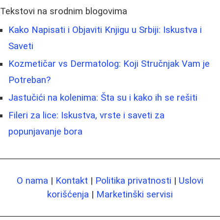
Tekstovi na srodnim blogovima
Kako Napisati i Objaviti Knjigu u Srbiji: Iskustva i
Saveti
Kozmetičar vs Dermatolog: Koji Stručnjak Vam je
Potreban?
Jastučići na kolenima: Šta su i kako ih se rešiti
Fileri za lice: Iskustva, vrste i saveti za
popunjavanje bora
O nama
|
Kontakt
|
Politika privatnosti
|
Uslovi
korišćenja
|
Marketinški servisi