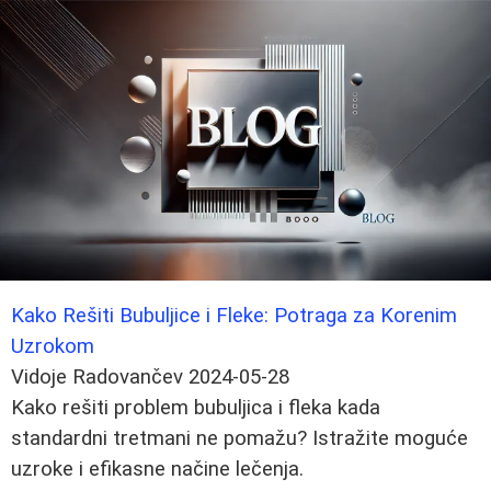
Kako Rešiti Bubuljice i Fleke: Potraga za Korenim
Uzrokom
Vidoje Radovančev
2024-05-28
Kako rešiti problem bubuljica i fleka kada
standardni tretmani ne pomažu? Istražite moguće
uzroke i efikasne načine lečenja.