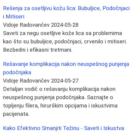
Rešenja za osetljivu kožu lica: Bubuljice, Podočnjaci
i Mitiseri
Vidoje Radovančev
2024-05-28
Saveti za negu osetljive kože lica sa problemima
kao što su bubuljice, podočnjaci, crvenilo i mitiseri.
Bezbedni i efikasni tretmani.
Rešavanje komplikacija nakon neuspešnog punjenja
podočnjaka
Vidoje Radovančev
2024-05-27
Detaljan vodič o rešavanju komplikacija nakon
neuspešnog punjenja podočnjaka. Saznajte o
topljenju filera, hirurškim opcijama i iskustvima
pacijenata.
Kako Efektivno Smanjiti Težinu - Saveti i Iskustva