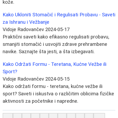
kože.
Kako Ukloniti Stomačić i Regulisati Probavu - Saveti
za Ishranu i Vežbanje
Vidoje Radovančev
2024-05-17
Praktični saveti kako efikasno regulisati probavu,
smanjiti stomačić i usvojiti zdrave prehrambene
navike. Saznajte šta jesti, a šta izbegavati.
Kako Održati Formu - Teretana, Kućne Vežbe ili
Sport?
Vidoje Radovančev
2024-05-15
Kako održati formu - teretana, kućne vežbe ili
sport? Saveti i iskustva o različitim oblicima fizičke
aktivnosti za početnike i napredne.