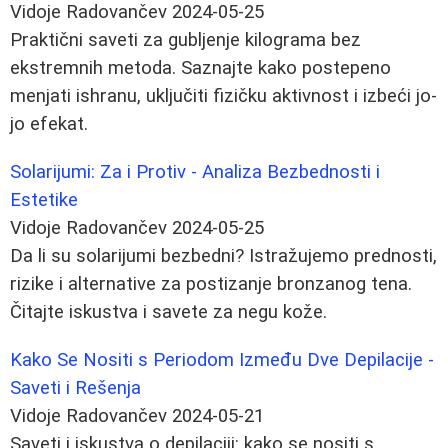
Vidoje Radovančev
2024-05-25
Praktični saveti za gubljenje kilograma bez
ekstremnih metoda. Saznajte kako postepeno
menjati ishranu, uključiti fizičku aktivnost i izbeći jo-
jo efekat.
Solarijumi: Za i Protiv - Analiza Bezbednosti i
Estetike
Vidoje Radovančev
2024-05-25
Da li su solarijumi bezbedni? Istražujemo prednosti,
rizike i alternative za postizanje bronzanog tena.
Čitajte iskustva i savete za negu kože.
Kako Se Nositi s Periodom Između Dve Depilacije -
Saveti i Rešenja
Vidoje Radovančev
2024-05-21
Saveti i iskustva o depilaciji: kako se nositi s