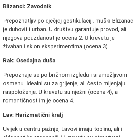
Blizanci: Zavodnik
Prepoznatljiv po dječjoj gestikulaciji, muški Blizanac
je duhovit i urban. U društvu garantuje provod, ali
njegova pouzdanost je ocena 2. U krevetu je
živahan i sklon eksperimentima (ocena 3).
Rak: Osećajna duša
Prepoznaje se po brižnom izgledu i sramežljivom
osmehu. Idealni su za grljenje, ali često mijenjaju
raspoloženje. U krevetu su nježni (ocena 4), a
romantičnost im je ocena 4.
Lav: Harizmatični kralj
Uvijek u centru pažnje, Lavovi imaju toplinu, ali i