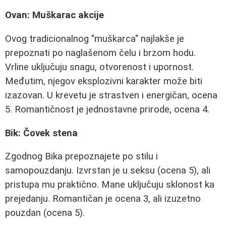
Ovan: Muškarac akcije
Ovog tradicionalnog "muškarca" najlakše je
prepoznati po naglašenom čelu i brzom hodu.
Vrline uključuju snagu, otvorenost i upornost.
Međutim, njegov eksplozivni karakter može biti
izazovan. U krevetu je strastven i energičan, ocena
5. Romantičnost je jednostavne prirode, ocena 4.
Bik: Čovek stena
Zgodnog Bika prepoznajete po stilu i
samopouzdanju. Izvrstan je u seksu (ocena 5), ali
pristupa mu praktično. Mane uključuju sklonost ka
prejedanju. Romantičan je ocena 3, ali izuzetno
pouzdan (ocena 5).