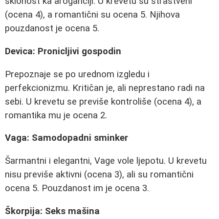
sklonost ka aroganciji. U krevetu su strastveni
(ocena 4), a romantični su ocena 5. Njihova
pouzdanost je ocena 5.
Devica: Pronicljivi gospodin
Prepoznaje se po urednom izgledu i
perfekcionizmu. Kritičan je, ali neprestano radi na
sebi. U krevetu se previše kontroliše (ocena 4), a
romantika mu je ocena 2.
Vaga: Samodopadni sminker
Šarmantni i elegantni, Vage vole ljepotu. U krevetu
nisu previše aktivni (ocena 3), ali su romantični
ocena 5. Pouzdanost im je ocena 3.
Škorpija: Seks mašina