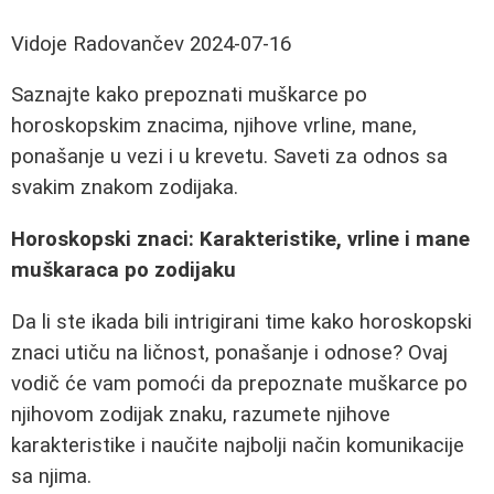
Vidoje Radovančev
2024-07-16
Saznajte kako prepoznati muškarce po
horoskopskim znacima, njihove vrline, mane,
ponašanje u vezi i u krevetu. Saveti za odnos sa
svakim znakom zodijaka.
Horoskopski znaci: Karakteristike, vrline i mane
muškaraca po zodijaku
Da li ste ikada bili intrigirani time kako horoskopski
znaci utiču na ličnost, ponašanje i odnose? Ovaj
vodič će vam pomoći da prepoznate muškarce po
njihovom zodijak znaku, razumete njihove
karakteristike i naučite najbolji način komunikacije
sa njima.