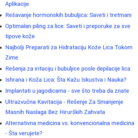
Aplikacije
Rešavanje hormonskih bubuljica: Saveti i tretmani
Optimalan piling za lice: Saveti i preporuke za sve
tipove kože
Najbolji Preparati za Hidrataciju Kože Lica Tokom
Zime
Rešenja za iritaciju i bubuljice posle depilacije lica
Ishrana i Koža Lica: Šta Kažu Iskustva i Nauka?
Implantati u jagodicama - sve što treba da znate
Ultrazvučna Kavitacija - Rešenje Za Smanjenje
Masnih Naslaga Bez Hirurških Zahvata
Alternativna medicina vs. konvencionalna medicina
- Šta verujete?