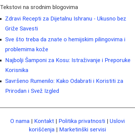
Tekstovi na srodnim blogovima
Zdravi Recepti za Dijetalnu Ishranu - Ukusno bez
Griže Savesti
Sve što treba da znate o hemijskim pilingovima i
problemima kože
Najbolji Šamponi za Kosu: Istraživanje i Preporuke
Korisnika
Savršeno Rumenilo: Kako Odabrati i Koristiti za
Prirodan i Svež Izgled
O nama
|
Kontakt
|
Politika privatnosti
|
Uslovi
korišćenja
|
Marketinški servisi