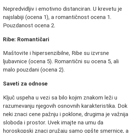
Nepredvidljiv i emotivno distanciran. U krevetu je
najslabiji (ocena 1), a romantičnost ocena 1.
Pouzdanost ocena 2.
Ribe: Romantičari
Maštovite i hipersenzibilne, Ribe su izvrsne
ljubavnice (ocena 5). Romantični su ocena 5, ali
malo pouzdani (ocena 2).
Saveti za odnose
Ključ uspeha u vezi sa bilo kojim znakom leži u
razumevanju njegovih osnovnih karakteristika. Dok
neki znaci cene pažnju i poklone, drugima je važnija
sloboda i prostor. Uvek imajte na umu da
horoskopski znaci pružaju samo opšte smernice, a