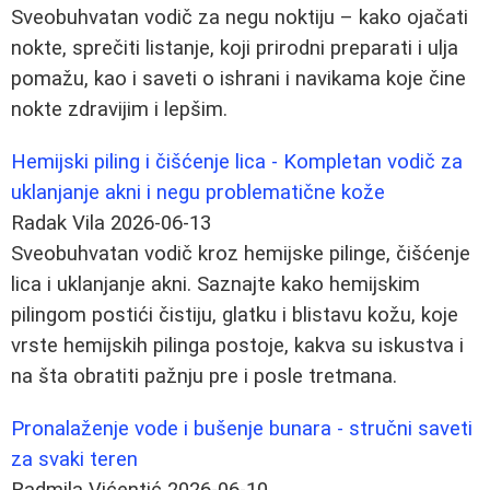
Sveobuhvatan vodič za negu noktiju – kako ojačati
nokte, sprečiti listanje, koji prirodni preparati i ulja
pomažu, kao i saveti o ishrani i navikama koje čine
nokte zdravijim i lepšim.
Hemijski piling i čišćenje lica - Kompletan vodič za
uklanjanje akni i negu problematične kože
Radak Vila
2026-06-13
Sveobuhvatan vodič kroz hemijske pilinge, čišćenje
lica i uklanjanje akni. Saznajte kako hemijskim
pilingom postići čistiju, glatku i blistavu kožu, koje
vrste hemijskih pilinga postoje, kakva su iskustva i
na šta obratiti pažnju pre i posle tretmana.
Pronalaženje vode i bušenje bunara - stručni saveti
za svaki teren
Radmila Vićentić
2026-06-10