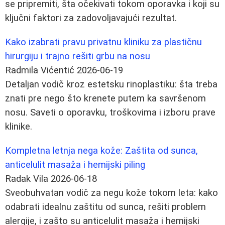
se pripremiti, šta očekivati tokom oporavka i koji su
ključni faktori za zadovoljavajući rezultat.
Kako izabrati pravu privatnu kliniku za plastičnu
hirurgiju i trajno rešiti grbu na nosu
Radmila Vićentić
2026-06-19
Detaljan vodič kroz estetsku rinoplastiku: šta treba
znati pre nego što krenete putem ka savršenom
nosu. Saveti o oporavku, troškovima i izboru prave
klinike.
Kompletna letnja nega kože: Zaštita od sunca,
anticelulit masaža i hemijski piling
Radak Vila
2026-06-18
Sveobuhvatan vodič za negu kože tokom leta: kako
odabrati idealnu zaštitu od sunca, rešiti problem
alergije, i zašto su anticelulit masaža i hemijski