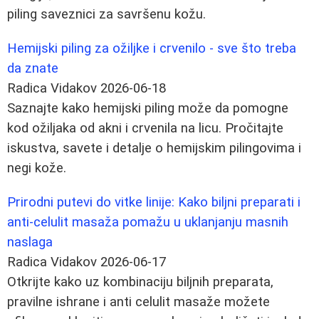
piling saveznici za savršenu kožu.
Hemijski piling za ožiljke i crvenilo - sve što treba
da znate
Radica Vidakov
2026-06-18
Saznajte kako hemijski piling može da pomogne
kod ožiljaka od akni i crvenila na licu. Pročitajte
iskustva, savete i detalje o hemijskim pilingovima i
negi kože.
Prirodni putevi do vitke linije: Kako biljni preparati i
anti-celulit masaža pomažu u uklanjanju masnih
naslaga
Radica Vidakov
2026-06-17
Otkrijte kako uz kombinaciju biljnih preparata,
pravilne ishrane i anti celulit masaže možete