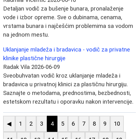
Detaljan vodič za bušenje bunara, pronalaženje
vode i izbor opreme. Sve o dubinama, cenama,
vrstama bunara i najčešćim problemima sa vodom
na jednom mestu.
Uklanjanje mladeža i bradavica - vodič za privatne
klinike plastične hirurgije
Radak Vila
2026-06-09
Sveobuhvatan vodič kroz uklanjanje mladeža i
bradavica u privatnoj klinici za plastičnu hirurgiju.
Saznajte o metodama, prednostima, bezbednosti,
estetskom rezultatu i oporavku nakon intervencije.
◀
1
2
3
4
5
6
7
8
9
10