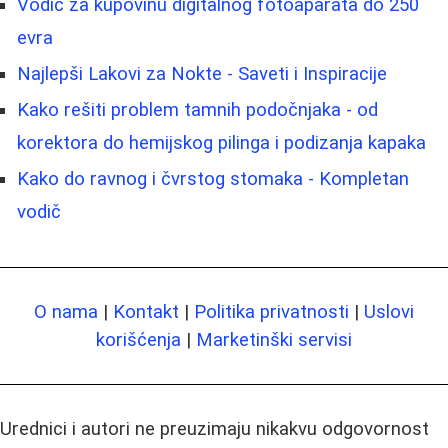
Vodič za kupovinu digitalnog fotoaparata do 250
evra
Najlepši Lakovi za Nokte - Saveti i Inspiracije
Kako rešiti problem tamnih podočnjaka - od
korektora do hemijskog pilinga i podizanja kapaka
Kako do ravnog i čvrstog stomaka - Kompletan
vodič
O nama
|
Kontakt
|
Politika privatnosti
|
Uslovi
korišćenja
|
Marketinški servisi
Urednici i autori ne preuzimaju nikakvu odgovornost