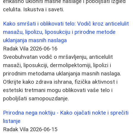
efikasno ukloniti masne naslage i poboljšati izgled
celulita. Iskustva i saveti.
Kako smršati i oblikovati telo: Vodič kroz anticelulit
masažu, lipolizu, liposukciju i prirodne metode
uklanjanja masnih naslaga
Radak Vila
2026-06-16
Sveobuhvatan vodič o mršavljenju, anticelulit
masaži, liposukciji, dermolipektomiji, lipolizi i
prirodnim metodama uklanjanja masnih naslaga.
Otkrijte kako zdrava ishrana, fizička aktivnost i
estetski tretmani mogu oblikovati vaše telo i
poboljšati samopouzdanje.
Prirodna nega noktiju - Kako ojačati nokte i sprečiti
listanje
Radak Vila
2026-06-15