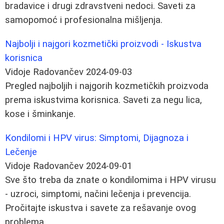
bradavice i drugi zdravstveni nedoci. Saveti za
samopomoć i profesionalna mišljenja.
Najbolji i najgori kozmetički proizvodi - Iskustva
korisnica
Vidoje Radovančev
2024-09-03
Pregled najboljih i najgorih kozmetičkih proizvoda
prema iskustvima korisnica. Saveti za negu lica,
kose i šminkanje.
Kondilomi i HPV virus: Simptomi, Dijagnoza i
Lečenje
Vidoje Radovančev
2024-09-01
Sve što treba da znate o kondilomima i HPV virusu
- uzroci, simptomi, načini lečenja i prevencija.
Pročitajte iskustva i savete za rešavanje ovog
problema.