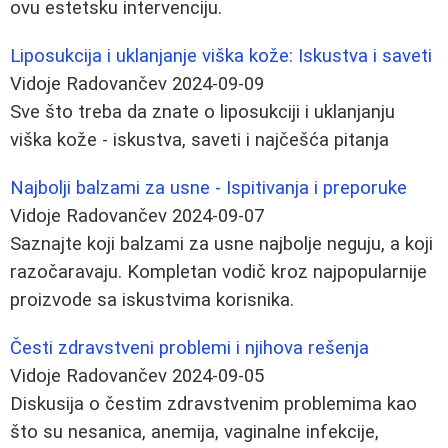
ovu estetsku intervenciju.
Liposukcija i uklanjanje viška kože: Iskustva i saveti
Vidoje Radovančev
2024-09-09
Sve što treba da znate o liposukciji i uklanjanju
viška kože - iskustva, saveti i najčešća pitanja
Najbolji balzami za usne - Ispitivanja i preporuke
Vidoje Radovančev
2024-09-07
Saznajte koji balzami za usne najbolje neguju, a koji
razočaravaju. Kompletan vodič kroz najpopularnije
proizvode sa iskustvima korisnika.
Česti zdravstveni problemi i njihova rešenja
Vidoje Radovančev
2024-09-05
Diskusija o čestim zdravstvenim problemima kao
što su nesanica, anemija, vaginalne infekcije,