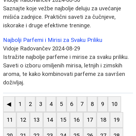
Saznajte koje vežbe najbolje deluju za uvećanje
mišića zadnjice. Praktični saveti za čučnjeve,
iskorake i druge efektivne treninge.
Najbolji Parfemi i Mirisi za Svaku Priliku
Vidoje Radovančev
2024-08-29
Istražite najbolje parfeme i mirise za svaku priliku.
Saveti o izboru omiljenih mirisa, letnjih i zimskih
aroma, te kako kombinovati parfeme za savršen
doživljaj.
◀
1
2
3
4
5
6
7
8
9
10
11
12
13
14
15
16
17
18
19
20
21
22
23
24
25
26
27
28