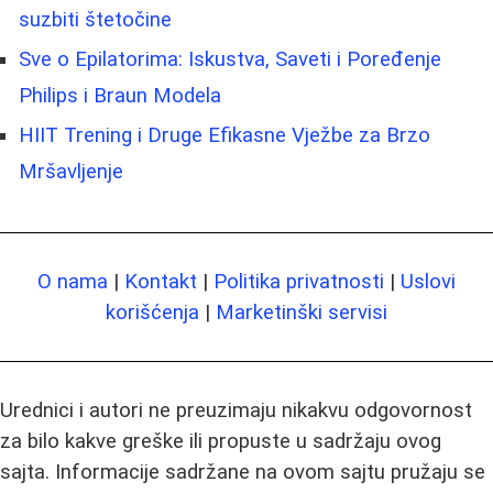
suzbiti štetočine
Sve o Epilatorima: Iskustva, Saveti i Poređenje
Philips i Braun Modela
HIIT Trening i Druge Efikasne Vježbe za Brzo
Mršavljenje
O nama
|
Kontakt
|
Politika privatnosti
|
Uslovi
korišćenja
|
Marketinški servisi
Urednici i autori ne preuzimaju nikakvu odgovornost
za bilo kakve greške ili propuste u sadržaju ovog
sajta. Informacije sadržane na ovom sajtu pružaju se