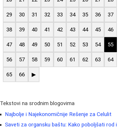
29
30
31
32
33
34
35
36
37
38
39
40
41
42
43
44
45
46
47
48
49
50
51
52
53
54
55
56
57
58
59
60
61
62
63
64
65
66
▶
Tekstovi na srodnim blogovima
Najbolje i Najekonomičnije Rešenje za Celulit
Saveti za organsku baštu: Kako poboljšati rod i