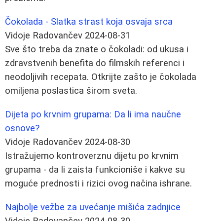
Čokolada - Slatka strast koja osvaja srca
Vidoje Radovančev
2024-08-31
Sve što treba da znate o čokoladi: od ukusa i
zdravstvenih benefita do filmskih referenci i
neodoljivih recepata. Otkrijte zašto je čokolada
omiljena poslastica širom sveta.
Dijeta po krvnim grupama: Da li ima naučne
osnove?
Vidoje Radovančev
2024-08-30
Istražujemo kontroverznu dijetu po krvnim
grupama - da li zaista funkcioniše i kakve su
moguće prednosti i rizici ovog načina ishrane.
Najbolje vežbe za uvećanje mišića zadnjice
Vidoje Radovančev
2024-08-30