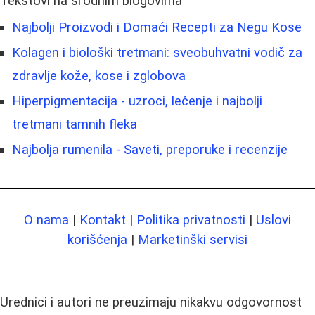
Tekstovi na srodnim blogovima
Najbolji Proizvodi i Domaći Recepti za Negu Kose
Kolagen i biološki tretmani: sveobuhvatni vodič za
zdravlje kože, kose i zglobova
Hiperpigmentacija - uzroci, lečenje i najbolji
tretmani tamnih fleka
Najbolja rumenila - Saveti, preporuke i recenzije
O nama
|
Kontakt
|
Politika privatnosti
|
Uslovi
korišćenja
|
Marketinški servisi
Urednici i autori ne preuzimaju nikakvu odgovornost