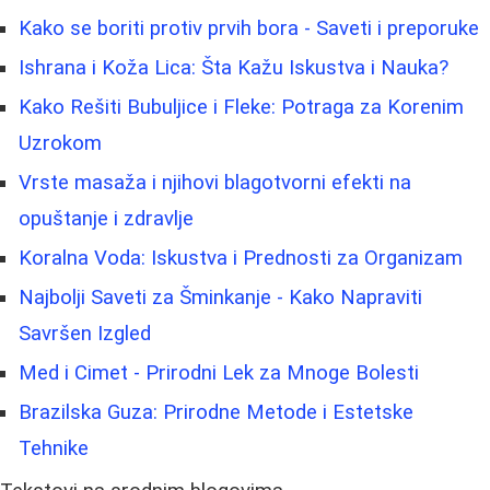
Kako se boriti protiv prvih bora - Saveti i preporuke
Ishrana i Koža Lica: Šta Kažu Iskustva i Nauka?
Kako Rešiti Bubuljice i Fleke: Potraga za Korenim
Uzrokom
Vrste masaža i njihovi blagotvorni efekti na
opuštanje i zdravlje
Koralna Voda: Iskustva i Prednosti za Organizam
Najbolji Saveti za Šminkanje - Kako Napraviti
Savršen Izgled
Med i Cimet - Prirodni Lek za Mnoge Bolesti
Brazilska Guza: Prirodne Metode i Estetske
Tehnike