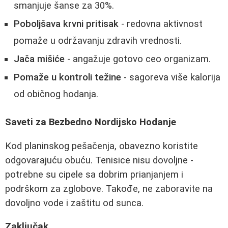
smanjuje šanse za 30%.
Poboljšava krvni pritisak
- redovna aktivnost
pomaže u održavanju zdravih vrednosti.
Jača mišiće
- angažuje gotovo ceo organizam.
Pomaže u kontroli težine
- sagoreva više kalorija
od običnog hodanja.
Saveti za Bezbedno Nordijsko Hodanje
Kod planinskog pešačenja, obavezno koristite
odgovarajuću obuću. Tenisice nisu dovoljne -
potrebne su cipele sa dobrim prianjanjem i
podrškom za zglobove. Takođe, ne zaboravite na
dovoljno vode i zaštitu od sunca.
Zaključak