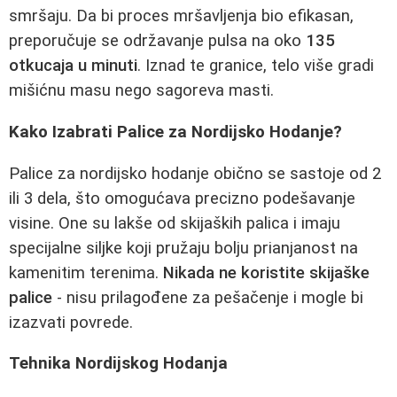
smršaju. Da bi proces mršavljenja bio efikasan,
preporučuje se održavanje pulsa na oko
135
otkucaja u minuti
. Iznad te granice, telo više gradi
mišićnu masu nego sagoreva masti.
Kako Izabrati Palice za Nordijsko Hodanje?
Palice za nordijsko hodanje obično se sastoje od 2
ili 3 dela, što omogućava precizno podešavanje
visine. One su lakše od skijaških palica i imaju
specijalne siljke koji pružaju bolju prianjanost na
kamenitim terenima.
Nikada ne koristite skijaške
palice
- nisu prilagođene za pešačenje i mogle bi
izazvati povrede.
Tehnika Nordijskog Hodanja