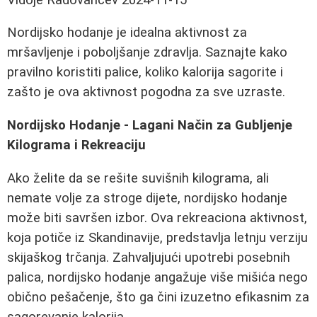
Nordijsko hodanje je idealna aktivnost za
mršavljenje i poboljšanje zdravlja. Saznajte kako
pravilno koristiti palice, koliko kalorija sagorite i
zašto je ova aktivnost pogodna za sve uzraste.
Nordijsko Hodanje - Lagani Način za Gubljenje
Kilograma i Rekreaciju
Ako želite da se rešite suvišnih kilograma, ali
nemate volje za stroge dijete, nordijsko hodanje
može biti savršen izbor. Ova rekreaciona aktivnost,
koja potiče iz Skandinavije, predstavlja letnju verziju
skijaškog trčanja. Zahvaljujući upotrebi posebnih
palica, nordijsko hodanje angažuje više mišića nego
obično pešačenje, što ga čini izuzetno efikasnim za
sagorevanje kalorija.