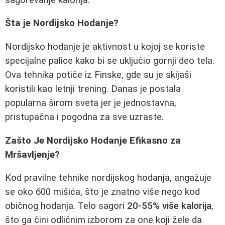
Šta je Nordijsko Hodanje?
Nordijsko hodanje je aktivnost u kojoj se koriste
specijalne palice kako bi se uključio gornji deo tela.
Ova tehnika potiče iz Finske, gde su je skijaši
koristili kao letnji trening. Danas je postala
popularna širom sveta jer je jednostavna,
pristupačna i pogodna za sve uzraste.
Zašto Je Nordijsko Hodanje Efikasno za
Mršavljenje?
Kod pravilne tehnike nordijskog hodanja, angažuje
se oko 600 mišića, što je znatno više nego kod
običnog hodanja. Telo sagori
20-55% više kalorija
,
što ga čini odličnim izborom za one koji žele da