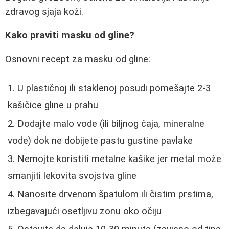
zdravog sjaja koži.
Kako praviti masku od gline?
Osnovni recept za masku od gline:
U plastičnoj ili staklenoj posudi pomešajte 2-3
kašičice gline u prahu
Dodajte malo vode (ili biljnog čaja, mineralne
vode) dok ne dobijete pastu gustine pavlake
Nemojte koristiti metalne kašike jer metal može
smanjiti lekovita svojstva gline
Nanosite drvenom špatulom ili čistim prstima,
izbegavajući osetljivu zonu oko očiju