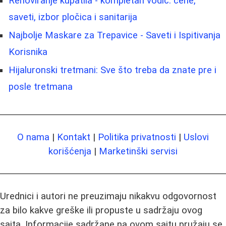
Renoviranje kupatila - kompletan vodič: cene,
saveti, izbor pločica i sanitarija
Najbolje Maskare za Trepavice - Saveti i Ispitivanja
Korisnika
Hijaluronski tretmani: Sve što treba da znate pre i
posle tretmana
O nama
|
Kontakt
|
Politika privatnosti
|
Uslovi
korišćenja
|
Marketinški servisi
Urednici i autori ne preuzimaju nikakvu odgovornost
za bilo kakve greške ili propuste u sadržaju ovog
sajta. Informacije sadržane na ovom sajtu pružaju se