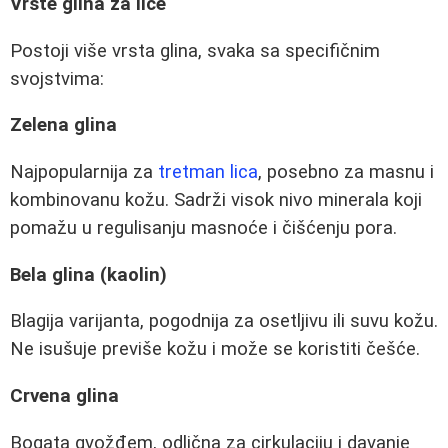
Vrste glina za lice
Postoji više vrsta glina, svaka sa specifičnim
svojstvima:
Zelena glina
Najpopularnija za
tretman lica
, posebno za masnu i
kombinovanu kožu. Sadrži visok nivo minerala koji
pomažu u regulisanju masnoće i čišćenju pora.
Bela glina (kaolin)
Blagija varijanta, pogodnija za osetljivu ili suvu kožu.
Ne isušuje previše kožu i može se koristiti češće.
Crvena glina
Bogata gvožđem, odlična za cirkulaciju i davanje