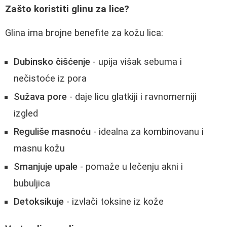
Zašto koristiti glinu za lice?
Glina ima brojne benefite za kožu lica:
Dubinsko čišćenje
- upija višak sebuma i
nečistoće iz pora
Sužava pore
- daje licu glatkiji i ravnomerniji
izgled
Reguliše masnoću
- idealna za kombinovanu i
masnu kožu
Smanjuje upale
- pomaže u lečenju akni i
bubuljica
Detoksikuje
- izvlači toksine iz kože