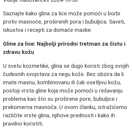
Saznajte kako glina za lice može pomoći u borbi
protiv masnoće, proširenih pora i bubuljica. Saveti,
iskustva i recepti za domaće maske.
Gline za lice: Najbolji prirodni tretman za čistu i
zdravu kožu
U svetu kozmetike, glina se dugo koristi zbog svojih
čudesnih svojstava za negu kože. Bez obzira da li
imate masnu, kombinovanu ili čak osetljivu kožu,
postoji vrsta gline koja može pomoći u rešavanju
problema kao što su proširene pore, bubuljice i
prekomerna masnoća. U ovom članku, istražićemo
različite vrste glina, njihove prednosti i kako ih
pravilno koristiti.