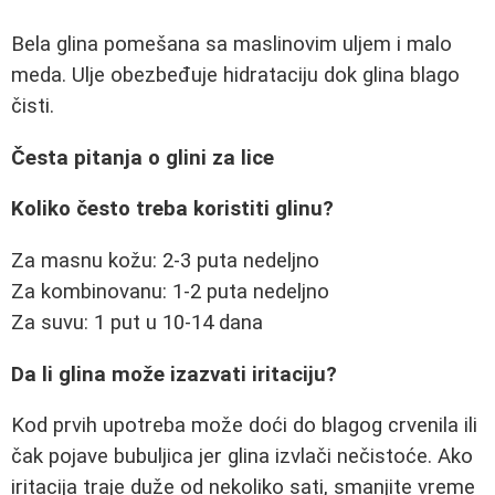
Bela glina pomešana sa maslinovim uljem i malo
meda. Ulje obezbeđuje hidrataciju dok glina blago
čisti.
Česta pitanja o glini za lice
Koliko često treba koristiti glinu?
Za masnu kožu: 2-3 puta nedeljno
Za kombinovanu: 1-2 puta nedeljno
Za suvu: 1 put u 10-14 dana
Da li glina može izazvati iritaciju?
Kod prvih upotreba može doći do blagog crvenila ili
čak pojave bubuljica jer glina izvlači nečistoće. Ako
iritacija traje duže od nekoliko sati, smanjite vreme