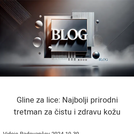
Gline za lice: Najbolji prirodni
tretman za čistu i zdravu kožu
Vidoje Radovančev
2024-10-30