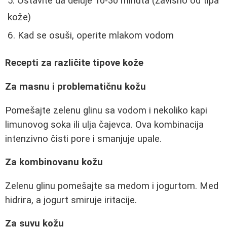
Ostavite da deluje 10-30 minuta (zavisno od tipa
kože)
Kad se osuši, operite mlakom vodom
Recepti za različite tipove kože
Za masnu i problematičnu kožu
Pomešajte zelenu glinu sa vodom i nekoliko kapi
limunovog soka ili ulja čajevca. Ova kombinacija
intenzivno čisti pore i smanjuje upale.
Za kombinovanu kožu
Zelenu glinu pomešajte sa medom i jogurtom. Med
hidrira, a jogurt smiruje iritacije.
Za suvu kožu