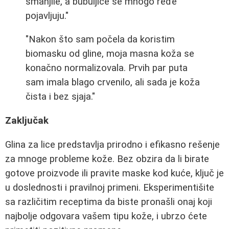
smanjile, a bubuljice se mnogo ređe
pojavljuju."
"Nakon što sam počela da koristim
biomasku od gline, moja masna koža se
konačno normalizovala. Prvih par puta
sam imala blago crvenilo, ali sada je koža
čista i bez sjaja."
Zaključak
Glina za lice predstavlja prirodno i efikasno rešenje
za mnoge probleme kože. Bez obzira da li birate
gotove proizvode ili pravite maske kod kuće, ključ je
u doslednosti i pravilnoj primeni. Eksperimentišite
sa različitim receptima da biste pronašli onaj koji
najbolje odgovara vašem tipu kože, i ubrzo ćete