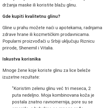
držanja maske ili koristite blažu glinu.
Gde kupiti kvalitetnu glinu?
Gline u prahu možete naći u apotekama, radnjama
zdrave hrane ili kozmetičkim prodavnicama.
Popularni proizvođači u Srbiji uključuju Riznicu
prirode, Shenemil i Vitalia.
Iskustva korisnika
Mnoge žene koje koriste glinu za lice beleže
izuzetne rezultate:
"Koristim zelenu glinu već tri meseca, 2
puta nedeljno. Moja kombinovana koža je
postala znatno ravnomernija, pore su se