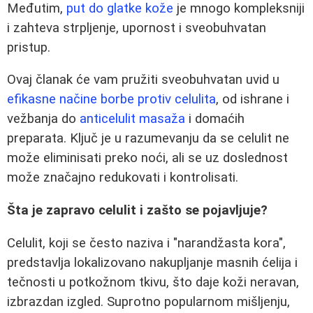
Međutim,
put do glatke kože
je mnogo kompleksniji
i zahteva strpljenje, upornost i sveobuhvatan
pristup.
Ovaj članak će vam pružiti sveobuhvatan uvid u
efikasne načine borbe protiv celulita
, od ishrane i
vežbanja do
anticelulit masaža
i domaćih
preparata. Ključ je u razumevanju da se celulit ne
može eliminisati preko noći, ali se uz doslednost
može značajno redukovati i kontrolisati.
Šta je zapravo celulit i zašto se pojavljuje?
Celulit, koji se često naziva i "narandžasta kora",
predstavlja lokalizovano nakupljanje masnih ćelija i
tečnosti u potkožnom tkivu, što daje koži neravan,
izbrazdan izgled. Suprotno popularnom mišljenju,