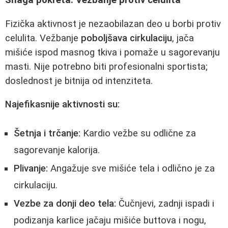
Snaga pokreta: Vežbanje protiv celulita
Fizička aktivnost je nezaobilazan deo u borbi protiv
celulita. Vežbanje
poboljšava cirkulaciju
, jača
mišiće ispod masnog tkiva i pomaže u sagorevanju
masti. Nije potrebno biti profesionalni sportista;
doslednost je bitnija od intenziteta.
Najefikasnije aktivnosti su:
Šetnja i trčanje:
Kardio vežbe su odlične za
sagorevanje kalorija.
Plivanje:
Angažuje sve mišiće tela i odlično je za
cirkulaciju.
Vezbe za donji deo tela:
Čučnjevi, zadnji ispadi i
podizanja karlice jačaju mišiće buttova i nogu,