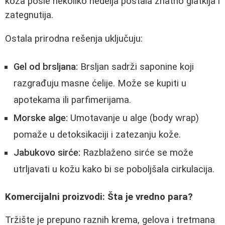
koža posle nekoliko nedelja postala znatno glatkija i
zategnutija.
Ostala prirodna rešenja uključuju:
Gel od brsljana:
Brsljan sadrži saponine koji
razgrađuju masne ćelije. Može se kupiti u
apotekama ili parfimerijama.
Morske alge:
Umotavanje u alge (body wrap)
pomaže u detoksikaciji i zatezanju kože.
Jabukovo sirće:
Razblaženo sirće se može
utrljavati u kožu kako bi se poboljšala cirkulacija.
Komercijalni proizvodi: Šta je vredno para?
Tržište je prepuno raznih krema, gelova i tretmana