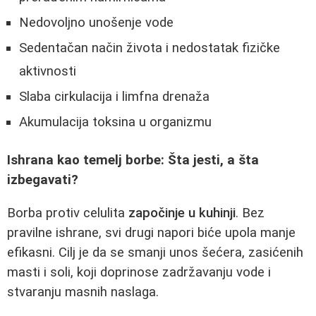
Nedovoljno unošenje vode
Sedentačan način života i nedostatak fizičke
aktivnosti
Slaba cirkulacija i limfna drenaža
Akumulacija toksina u organizmu
Ishrana kao temelj borbe: Šta jesti, a šta
izbegavati?
Borba protiv celulita
započinje u kuhinji
. Bez
pravilne ishrane, svi drugi napori biće upola manje
efikasni. Cilj je da se smanji unos šećera, zasićenih
masti i soli, koji doprinose zadržavanju vode i
stvaranju masnih naslaga.