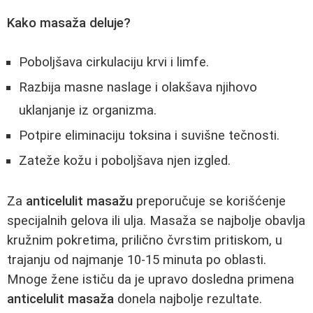
Kako masaža deluje?
Poboljšava cirkulaciju krvi i limfe.
Razbija masne naslage i olakšava njihovo
uklanjanje iz organizma.
Potpire eliminaciju toksina i suvišne tečnosti.
Zateže kožu i poboljšava njen izgled.
Za
anticelulit masažu
preporučuje se korišćenje
specijalnih gelova ili ulja. Masaža se najbolje obavlja
kružnim pokretima, prilično čvrstim pritiskom, u
trajanju od najmanje 10-15 minuta po oblasti.
Mnoge žene ističu da je upravo dosledna primena
anticelulit masaža
donela najbolje rezultate.