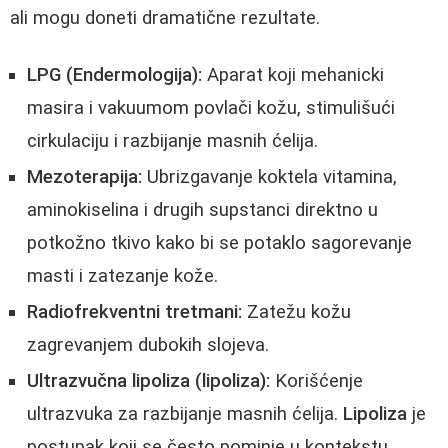
ali mogu doneti dramatične rezultate.
LPG (Endermologija):
Aparat koji mehanicki
masira i vakuumom povlači kožu, stimulišući
cirkulaciju i razbijanje masnih ćelija.
Mezoterapija:
Ubrizgavanje koktela vitamina,
aminokiselina i drugih supstanci direktno u
potkožno tkivo kako bi se potaklo sagorevanje
masti i zatezanje kože.
Radiofrekventni tretmani:
Zatežu kožu
zagrevanjem dubokih slojeva.
Ultrazvučna lipoliza (lipoliza):
Korišćenje
ultrazvuka za razbijanje masnih ćelija.
Lipoliza
je
postupak koji se često pominje u kontekstu