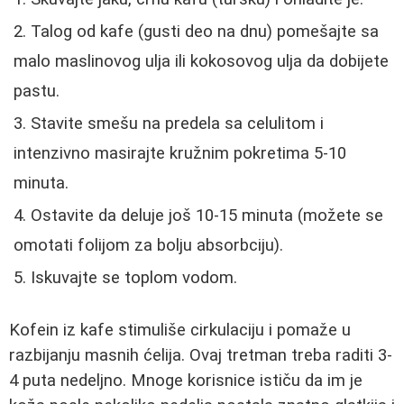
Talog od kafe (gusti deo na dnu) pomešajte sa
malo maslinovog ulja ili kokosovog ulja da dobijete
pastu.
Stavite smešu na predela sa celulitom i
intenzivno masirajte kružnim pokretima 5-10
minuta.
Ostavite da deluje još 10-15 minuta (možete se
omotati folijom za bolju absorbciju).
Iskuvajte se toplom vodom.
Kofein iz kafe stimuliše cirkulaciju i pomaže u
razbijanju masnih ćelija. Ovaj tretman treba raditi 3-
4 puta nedeljno. Mnoge korisnice ističu da im je