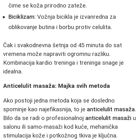
čime se koža prirodno zateže.
Biciklizam:
Vožnja bicikla je izvanredna za
oblikovanje butina i borbu protiv celulita.
Čak i svakodnevna šetnja od 45 minuta do sat
vremena može napraviti ogromnu razliku.
Kombinacija kardio treninga i treninga snage je
idealna.
Anticelulit masaža: Majka svih metoda
Ako postoji jedna metoda koja se dosledno
spominje kao najefikasnija, to je
anticelulit masaža
.
Bilo da se radi o profesionalnoj
anticelulit masaži
u
salonu ili samo-masaži kod kuće, mehanička
stimulacija kože i potkožnog tkiva je ključna.