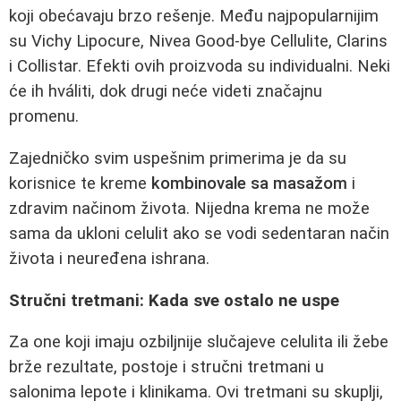
koji obećavaju brzo rešenje. Među najpopularnijim
su Vichy Lipocure, Nivea Good-bye Cellulite, Clarins
i Collistar. Efekti ovih proizvoda su individualni. Neki
će ih hváliti, dok drugi neće videti značajnu
promenu.
Zajedničko svim uspešnim primerima je da su
korisnice te kreme
kombinovale sa masažom
i
zdravim načinom života. Nijedna krema ne može
sama da ukloni celulit ako se vodi sedentaran način
života i neuređena ishrana.
Stručni tretmani: Kada sve ostalo ne uspe
Za one koji imaju ozbiljnije slučajeve celulita ili žebe
brže rezultate, postoje i stručni tretmani u
salonima lepote i klinikama. Ovi tretmani su skuplji,