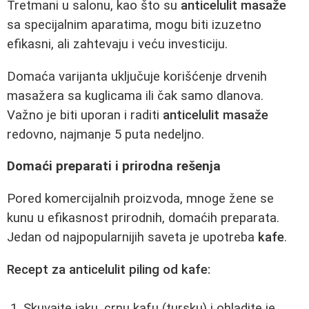
Tretmani u salonu, kao što su
anticelulit masaže
sa specijalnim aparatima, mogu biti izuzetno
efikasni, ali zahtevaju i veću investiciju.
Domaća varijanta uključuje korišćenje drvenih
masažera sa kuglicama ili čak samo dlanova.
Važno je biti uporan i raditi
anticelulit masaže
redovno, najmanje 5 puta nedeljno.
Domaći preparati i prirodna rešenja
Pored komercijalnih proizvoda, mnoge žene se
kunu u efikasnost prirodnih, domaćih preparata.
Jedan od najpopularnijih saveta je upotreba
kafe
.
Recept za anticelulit piling od kafe:
Skuvajte jaku, crnu kafu (tursku) i ohladite je.