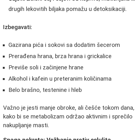
drugih lekovitih biljaka pomažu u detoksikaciji.
Izbegavati:
Gazirana pića i sokovi sa dodatim šecerom
Prerađena hrana, brza hrana i grickalice
Previše soli i začinjene hrane
Alkohol i kafein u preteranim količinama
Belo brašno, testenine i hleb
Važno je jesti manje obroke, ali češće tokom dana,
kako bi se metabolizam održao aktivnim i sprečilo
nakupljanje masti.