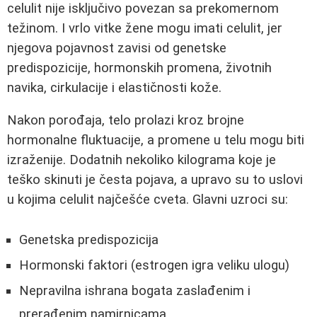
celulit nije isključivo povezan sa prekomernom
težinom. I vrlo vitke žene mogu imati celulit, jer
njegova pojavnost zavisi od genetske
predispozicije, hormonskih promena, životnih
navika, cirkulacije i elastičnosti kože.
Nakon porođaja, telo prolazi kroz brojne
hormonalne fluktuacije, a promene u telu mogu biti
izraženije. Dodatnih nekoliko kilograma koje je
teško skinuti je česta pojava, a upravo su to uslovi
u kojima celulit najčešće cveta. Glavni uzroci su:
Genetska predispozicija
Hormonski faktori (estrogen igra veliku ulogu)
Nepravilna ishrana bogata zaslađenim i
prerađenim namirnicama