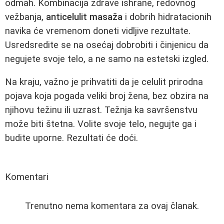
odmah. Kombinacija zdrave ishrane, redovnog
vežbanja,
anticelulit masaža
i dobrih hidratacionih
navika će vremenom doneti vidljive rezultate.
Usredsredite se na osećaj dobrobiti i činjenicu da
negujete svoje telo, a ne samo na estetski izgled.
Na kraju, važno je prihvatiti da je celulit prirodna
pojava koja pogada veliki broj žena, bez obzira na
njihovu težinu ili uzrast. Težnja ka savršenstvu
može biti štetna. Volite svoje telo, negujte ga i
budite uporne. Rezultati će doći.
Komentari
Trenutno nema komentara za ovaj članak.