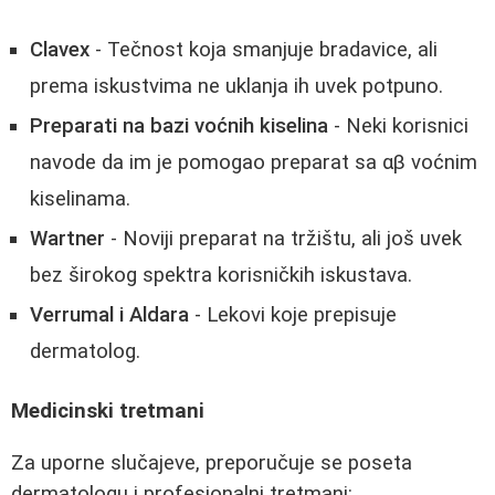
Clavex
- Tečnost koja smanjuje bradavice, ali
prema iskustvima ne uklanja ih uvek potpuno.
Preparati na bazi voćnih kiselina
- Neki korisnici
navode da im je pomogao preparat sa αβ voćnim
kiselinama.
Wartner
- Noviji preparat na tržištu, ali još uvek
bez širokog spektra korisničkih iskustava.
Verrumal i Aldara
- Lekovi koje prepisuje
dermatolog.
Medicinski tretmani
Za uporne slučajeve, preporučuje se poseta
dermatologu i profesionalni tretmani: