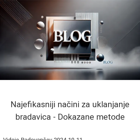
Najefikasniji načini za uklanjanje
bradavica - Dokazane metode
Vidoje Radovančev
2024-10-11