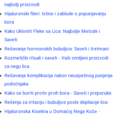
najbolji proizvodi
Hijaluronski fileri: Istine i zablude o popunjavanju
bora
Kako Ukloniti Fleke sa Lica: Najbolje Metode i
Saveti
Rešavanje hormonskih bubuljica: Saveti i tretmani
Kozmetički rituali i saveti - Vaši omiljeni proizvodi
za negu lica
Rešavanje komplikacija nakon neuspešnog punjenja
podočnjaka
Kako se boriti protiv prvih bora - Saveti i preporuke
Rešenja za iritaciju i bubuljice posle depilacije lica
Hijaluronska Kiselina u Domaćoj Nega Kože -