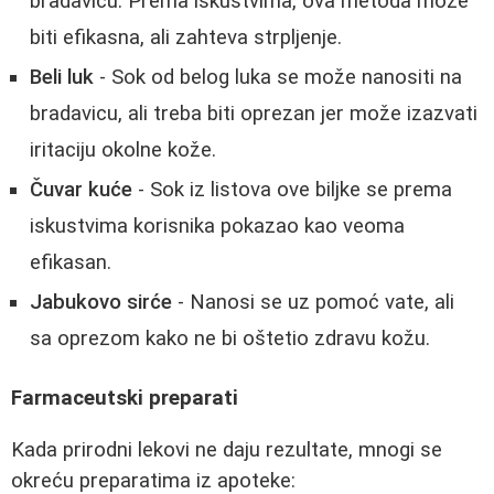
bradavicu. Prema iskustvima, ova metoda može
biti efikasna, ali zahteva strpljenje.
Beli luk
- Sok od belog luka se može nanositi na
bradavicu, ali treba biti oprezan jer može izazvati
iritaciju okolne kože.
Čuvar kuće
- Sok iz listova ove biljke se prema
iskustvima korisnika pokazao kao veoma
efikasan.
Jabukovo sirće
- Nanosi se uz pomoć vate, ali
sa oprezom kako ne bi oštetio zdravu kožu.
Farmaceutski preparati
Kada prirodni lekovi ne daju rezultate, mnogi se
okreću preparatima iz apoteke: