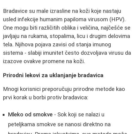
Bradavice su male izrasline na koži koje nastaju
usled infekcije humanim papiloma virusom (HPV).
One mogu biti različitih oblika i veličina, najčešće se
javljaju na rukama, stopalima, licu i drugim delovima
tela. Njihova pojava zavisi od stanja imunog
sistema - slabiji imunitet često dozvoljava virusu da
izazove ovakve promene na koži.
Prirodni lekovi za uklanjanje bradavica
Mnogi korisnici preporučuju prirodne metode kao
prvi korak u borbi protiv bradavica:
Mleko od smokve
- Sok koji se nalazi u
peteljkama smokve se nanosi direktno na