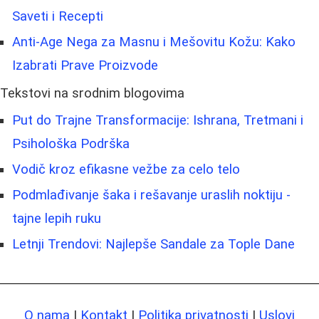
Saveti i Recepti
Anti-Age Nega za Masnu i Mešovitu Kožu: Kako
Izabrati Prave Proizvode
Tekstovi na srodnim blogovima
Put do Trajne Transformacije: Ishrana, Tretmani i
Psihološka Podrška
Vodič kroz efikasne vežbe za celo telo
Podmlađivanje šaka i rešavanje uraslih noktiju -
tajne lepih ruku
Letnji Trendovi: Najlepše Sandale za Tople Dane
O nama
|
Kontakt
|
Politika privatnosti
|
Uslovi