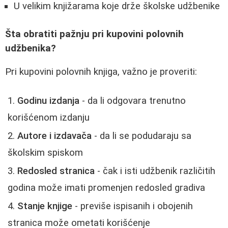
U velikim knjižarama koje drže školske udžbenike
Šta obratiti pažnju pri kupovini polovnih
udžbenika?
Pri kupovini polovnih knjiga, važno je proveriti:
Godinu izdanja
- da li odgovara trenutno
korišćenom izdanju
Autore i izdavača
- da li se podudaraju sa
školskim spiskom
Redosled stranica
- čak i isti udžbenik različitih
godina može imati promenjen redosled gradiva
Stanje knjige
- previše ispisanih i obojenih
stranica može ometati korišćenje