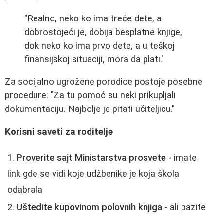
"Realno, neko ko ima treće dete, a
dobrostojeći je, dobija besplatne knjige,
dok neko ko ima prvo dete, a u teškoj
finansijskoj situaciji, mora da plati."
Za socijalno ugrožene porodice postoje posebne
procedure: "Za tu pomoć su neki prikupljali
dokumentaciju. Najbolje je pitati učiteljicu."
Korisni saveti za roditelje
Proverite sajt Ministarstva prosvete
- imate
link gde se vidi koje udžbenike je koja škola
odabrala
Uštedite kupovinom polovnih knjiga
- ali pazite