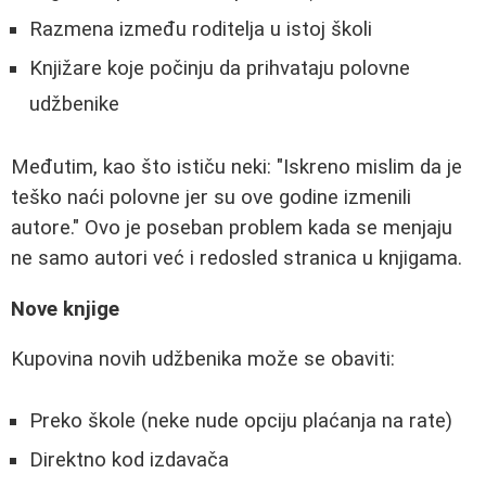
Razmena između roditelja u istoj školi
Knjižare koje počinju da prihvataju polovne
udžbenike
Međutim, kao što ističu neki: "Iskreno mislim da je
teško naći polovne jer su ove godine izmenili
autore." Ovo je poseban problem kada se menjaju
ne samo autori već i redosled stranica u knjigama.
Nove knjige
Kupovina novih udžbenika može se obaviti:
Preko škole (neke nude opciju plaćanja na rate)
Direktno kod izdavača