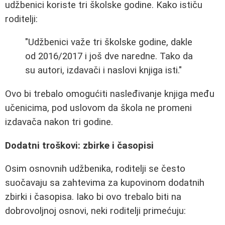
udžbenici koriste tri školske godine. Kako ističu
roditelji:
"Udžbenici važe tri školske godine, dakle
od 2016/2017 i još dve naredne. Tako da
su autori, izdavači i naslovi knjiga isti."
Ovo bi trebalo omogućiti nasleđivanje knjiga među
učenicima, pod uslovom da škola ne promeni
izdavača nakon tri godine.
Dodatni troškovi: zbirke i časopisi
Osim osnovnih udžbenika, roditelji se često
suočavaju sa zahtevima za kupovinom dodatnih
zbirki i časopisa. Iako bi ovo trebalo biti na
dobrovoljnoj osnovi, neki roditelji primećuju: