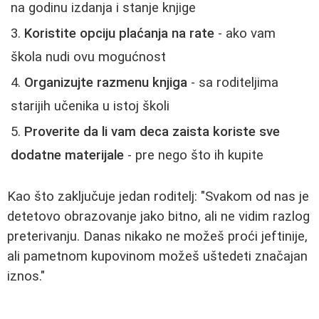
na godinu izdanja i stanje knjige
Koristite opciju plaćanja na rate
- ako vam
škola nudi ovu mogućnost
Organizujte razmenu knjiga
- sa roditeljima
starijih učenika u istoj školi
Proverite da li vam deca zaista koriste sve
dodatne materijale
- pre nego što ih kupite
Kao što zaključuje jedan roditelj: "Svakom od nas je
detetovo obrazovanje jako bitno, ali ne vidim razlog
preterivanju. Danas nikako ne možeš proći jeftinije,
ali pametnom kupovinom možeš uštedeti značajan
iznos."