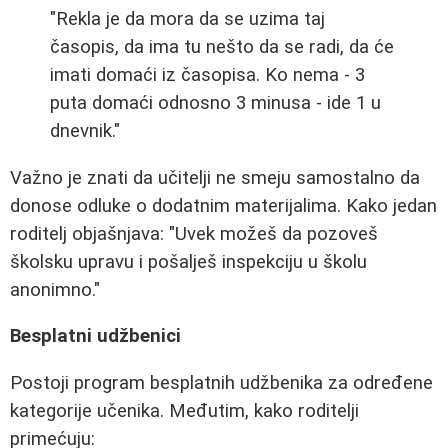
"Rekla je da mora da se uzima taj
časopis, da ima tu nešto da se radi, da će
imati domaći iz časopisa. Ko nema - 3
puta domaći odnosno 3 minusa - ide 1 u
dnevnik."
Važno je znati da učitelji ne smeju samostalno da
donose odluke o dodatnim materijalima. Kako jedan
roditelj objašnjava: "Uvek možeš da pozoveš
školsku upravu i pošalješ inspekciju u školu
anonimno."
Besplatni udžbenici
Postoji program besplatnih udžbenika za određene
kategorije učenika. Međutim, kako roditelji
primećuju: