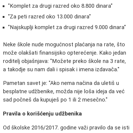
"Komplet za drugi razred oko 8.800 dinara"
"Za peti razred oko 13.000 dinara"
"Najskuplji komplet za drugi razred 9.000 dinara"
Neke škole nude mogućnost plaćanja na rate, što
može olakšati finansijsko opterećenje. Kako jedan
roditelj objašnjava: "Možete preko škole na 3 rate,
a takodje su nam dali i spisak i imena izdavača."
Pametan savet je: "Ako nema načina da uletiš u
besplatne udžbenike, možda nije loša ideja da već
sad počneš da kupuješ po 1 ili 2 mesečno."
Pravila o korišćenju udžbenika
Od školske 2016/2017. godine važi pravilo da se isti