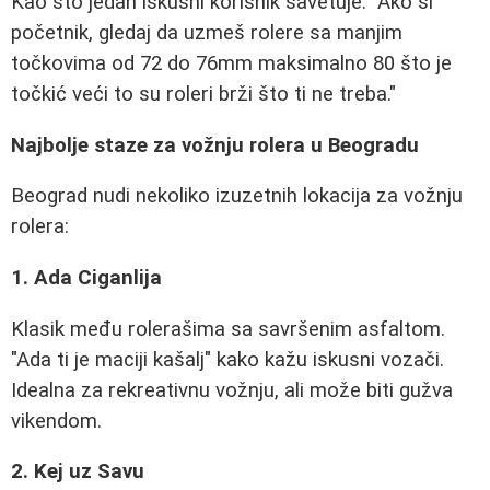
Kao što jedan iskusni korisnik savetuje: "Ako si
početnik, gledaj da uzmeš rolere sa manjim
točkovima od 72 do 76mm maksimalno 80 što je
točkić veći to su roleri brži što ti ne treba."
Najbolje staze za vožnju rolera u Beogradu
Beograd nudi nekoliko izuzetnih lokacija za vožnju
rolera:
1. Ada Ciganlija
Klasik među rolerašima sa savršenim asfaltom.
"Ada ti je maciji kašalj" kako kažu iskusni vozači.
Idealna za rekreativnu vožnju, ali može biti gužva
vikendom.
2. Kej uz Savu