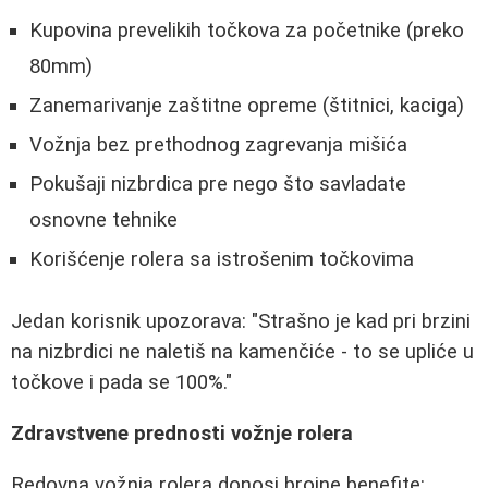
Kupovina prevelikih točkova za početnike (preko
80mm)
Zanemarivanje zaštitne opreme (štitnici, kaciga)
Vožnja bez prethodnog zagrevanja mišića
Pokušaji nizbrdica pre nego što savladate
osnovne tehnike
Korišćenje rolera sa istrošenim točkovima
Jedan korisnik upozorava: "Strašno je kad pri brzini
na nizbrdici ne naletiš na kamenčiće - to se upliće u
točkove i pada se 100%."
Zdravstvene prednosti vožnje rolera
Redovna vožnja rolera donosi brojne benefite: