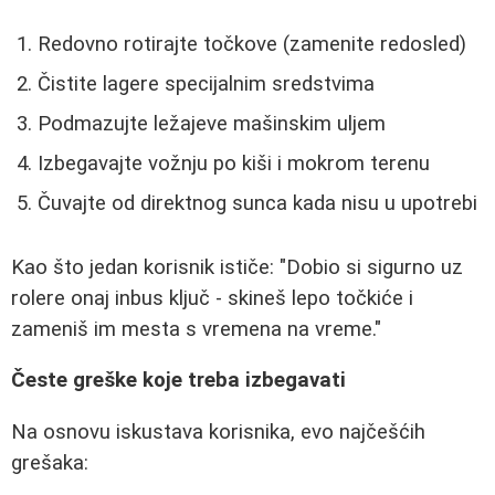
Redovno rotirajte točkove (zamenite redosled)
Čistite lagere specijalnim sredstvima
Podmazujte ležajeve mašinskim uljem
Izbegavajte vožnju po kiši i mokrom terenu
Čuvajte od direktnog sunca kada nisu u upotrebi
Kao što jedan korisnik ističe: "Dobio si sigurno uz
rolere onaj inbus ključ - skineš lepo točkiće i
zameniš im mesta s vremena na vreme."
Česte greške koje treba izbegavati
Na osnovu iskustava korisnika, evo najčešćih
grešaka: