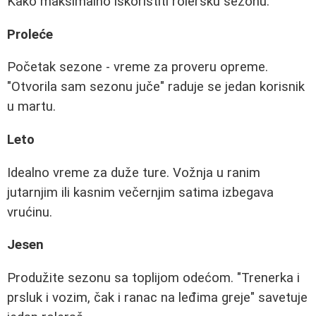
Kako maksimalno iskoristiti rolersku sezonu:
Proleće
Početak sezone - vreme za proveru opreme.
"Otvorila sam sezonu juče" raduje se jedan korisnik
u martu.
Leto
Idealno vreme za duže ture. Vožnja u ranim
jutarnjim ili kasnim večernjim satima izbegava
vrućinu.
Jesen
Produžite sezonu sa toplijom odećom. "Trenerka i
prsluk i vozim, čak i ranac na leđima greje" savetuje