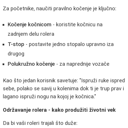
Za početnike, naučiti pravilno kočenje je ključno:
Kočenje kočnicom
- koristite kočnicu na
zadnjem delu rolera
T-stop
- postavite jedno stopalo upravno iza
drugog
Polukružno kočenje
- za naprednije vozače
Kao što jedan korisnik savetuje: "Ispruži ruke ispred
sebe, polako se savij u kolenima dok ti je trup prav i
lagano ispruži nogu na kojoj je kočnica."
Održavanje rolera - kako produžiti životni vek
Da bi vaši roleri trajali što duže: