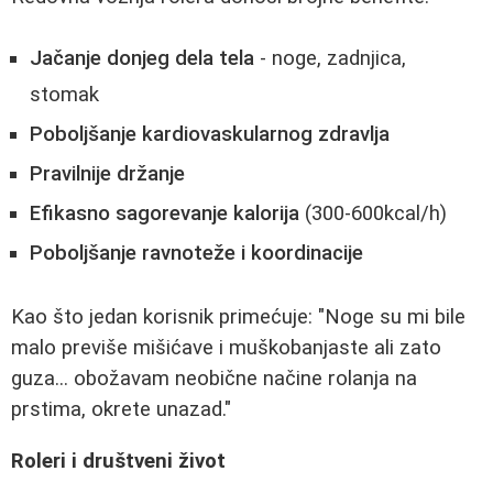
Jačanje donjeg dela tela
- noge, zadnjica,
stomak
Poboljšanje kardiovaskularnog zdravlja
Pravilnije držanje
Efikasno sagorevanje kalorija
(300-600kcal/h)
Poboljšanje ravnoteže i koordinacije
Kao što jedan korisnik primećuje: "Noge su mi bile
malo previše mišićave i muškobanjaste ali zato
guza... obožavam neobične načine rolanja na
prstima, okrete unazad."
Roleri i društveni život