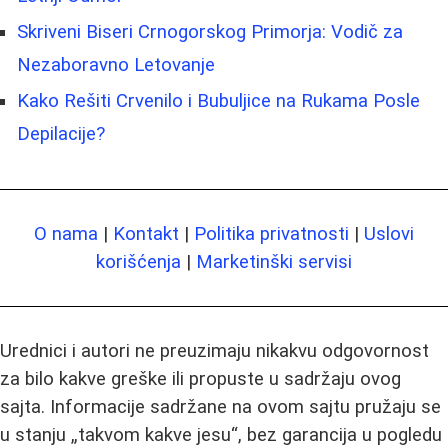
Skriveni Biseri Crnogorskog Primorja: Vodič za
Nezaboravno Letovanje
Kako Rešiti Crvenilo i Bubuljice na Rukama Posle
Depilacije?
O nama
|
Kontakt
|
Politika privatnosti
|
Uslovi
korišćenja
|
Marketinški servisi
Urednici i autori ne preuzimaju nikakvu odgovornost
za bilo kakve greške ili propuste u sadržaju ovog
sajta. Informacije sadržane na ovom sajtu pružaju se
u stanju „takvom kakve jesu“, bez garancija u pogledu