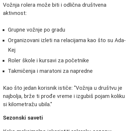
Vožnja rolera može biti i odlična društvena
aktivnost:
Grupne vožnje po gradu
Organizovani izleti na relacijama kao što su Ada-
Kej
Roler škole i kursavi za početnike
Takmičenja i maratoni za napredne
Kao što jedan korisnik ističe: "Vožnja u društvu je
najbolja, brže ti prođe vreme i izgubiš pojam koliku
si kilometražu ubila."
Sezonski saveti