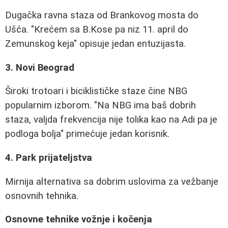
Dugačka ravna staza od Brankovog mosta do
Ušća. "Krećem sa B.Kose pa niz 11. april do
Zemunskog keja" opisuje jedan entuzijasta.
3. Novi Beograd
Široki trotoari i biciklističke staze čine NBG
popularnim izborom. "Na NBG ima baš dobrih
staza, valjda frekvencija nije tolika kao na Adi pa je
podloga bolja" primećuje jedan korisnik.
4. Park prijateljstva
Mirnija alternativa sa dobrim uslovima za vežbanje
osnovnih tehnika.
Osnovne tehnike vožnje i kočenja