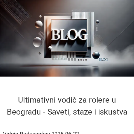
Ultimativni vodič za rolere u
Beogradu - Saveti, staze i iskustva
Vidoje Radovančev
2025-06-22