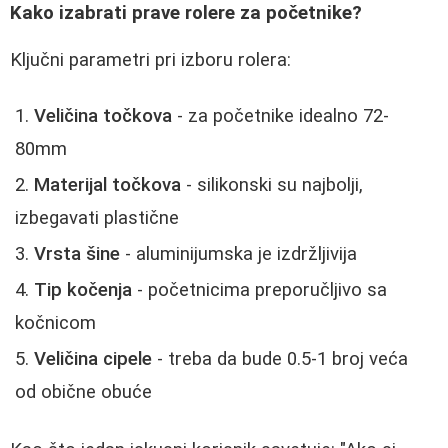
Kako izabrati prave rolere za početnike?
Ključni parametri pri izboru rolera:
Veličina točkova
- za početnike idealno 72-
80mm
Materijal točkova
- silikonski su najbolji,
izbegavati plastične
Vrsta šine
- aluminijumska je izdržljivija
Tip kočenja
- početnicima preporučljivo sa
kočnicom
Veličina cipele
- treba da bude 0.5-1 broj veća
od obične obuće