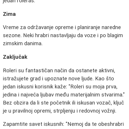
jedan roleraš.
Zima
Vreme za održavanje opreme i planiranje naredne
sezone. Neki hrabri nastavljaju da voze i po blagim
zimskim danima.
Zaključak
Roleri su fantastičan način da ostanete aktivni,
istražujete grad i upoznate nove ljude. Kao što
jedan iskusni korisnik kaže: "Roleri su moja prva,
jedina i najveća ljubav među materijalnim stvarima."
Bez obzira da li ste početnik ili iskusan vozač, ključ
je u pravilnoj opremi, strpljenju i redovnoj vožnji.
Zapamtite savet iskusnih: "Nemoj da te obeshrabri