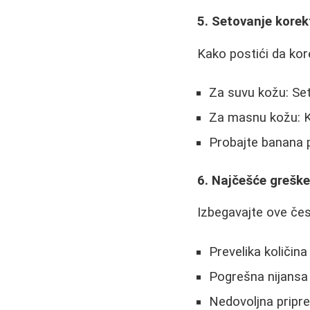
5. Setovanje korek
Kako postići da kor
Za suvu kožu: Se
Za masnu kožu: Ko
Probajte banana p
6. Najčešće greške
Izbegavajte ove čes
Prevelika količin
Pogrešna nijansa 
Nedovoljna pripre