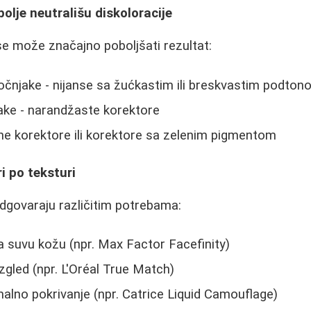
bolje neutrališu diskoloracije
nse može značajno poboljšati rezultat:
očnjake - nijanse sa žućkastim ili breskvastim podto
ake - narandžaste korektore
ene korektore ili korektore sa zelenim pigmentom
ri po teksturi
odgovaraju različitim potrebama:
za suvu kožu (npr. Max Factor Facefinity)
 izgled (npr. L'Oréal True Match)
alno pokrivanje (npr. Catrice Liquid Camouflage)