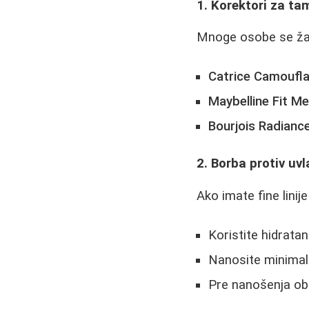
1. Korektori za t
Mnoge osobe se žal
Catrice Camoufl
Maybelline Fit M
Bourjois Radianc
2. Borba protiv uv
Ako imate fine linij
Koristite hidrat
Nanosite minimal
Pre nanošenja ob