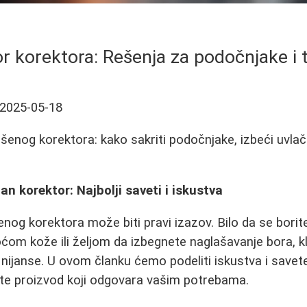
or korektora: Rešenja za podočnjake i
2025-05-18
šenog korektora: kako sakriti podočnjake, izbeći uvlače
an korektor: Najbolji saveti i iskustva
nog korektora može biti pravi izazov. Bilo da se bori
om kože ili željom da izbegnete naglašavanje bora, kl
i nijanse. U ovom članku ćemo podeliti iskustva i savet
e proizvod koji odgovara vašim potrebama.