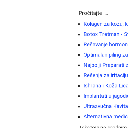
Pročitajte i...
Kolagen za kožu, k
Botox Tretman - Sv
Rešavanje hormonsk
Optimalan piling za
Najbolji Preparati
Rešenja za iritaciju
Ishrana i Koža Lic
Implantati u jagod
Ultrazvučna Kavit
Alternativna medic
Tekstovi na srodnim