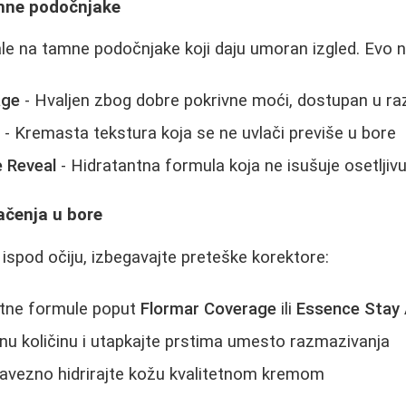
amne podočnjake
e na tamne podočnjake koji daju umoran izgled. Evo n
age
- Hvaljen zbog dobre pokrivne moći, dostupan u raz
e
- Kremasta tekstura koja se ne uvlači previše u bore
e Reveal
- Hidratantna formula koja ne isušuje osetljiv
lačenja u bore
e ispod očiju, izbegavajte preteške korektore:
antne formule poput
Flormar Coverage
ili
Essence Stay 
nu količinu i utapkajte prstima umesto razmazivanja
avezno hidrirajte kožu kvalitetnom kremom