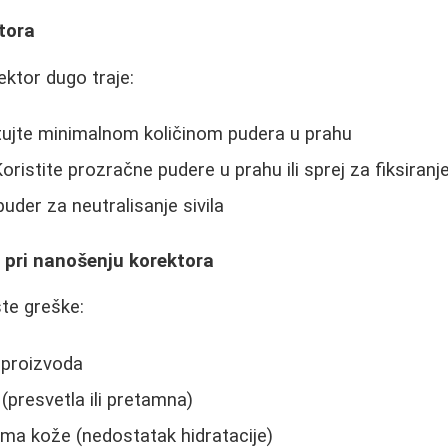
tora
ektor dugo traje:
tujte minimalnom količinom pudera u prahu
ristite prozračne pudere u prahu ili sprej za fiksiranj
uder za neutralisanje sivila
 pri nanošenju korektora
te greške:
a proizvoda
(presvetla ili pretamna)
ma kože (nedostatak hidratacije)