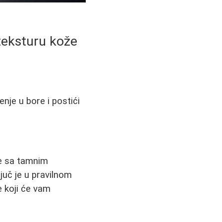
 teksturu kože
nje u bore i postići
te sa tamnim
juč je u pravilnom
e koji će vam