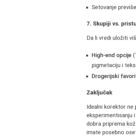
Setovanje previš
7. Skupiji vs. pris
Da li vredi uložiti v
High-end opcije
(
pigmetaciju i teks
Drogerijski favori
Zaključak
Idealni korektor ne p
eksperimentisanju i
dobra priprema kož
imate posebno osetl