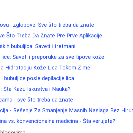
osu i zglobove: Sve što treba da znate
e Što Treba Da Znate Pre Prve Aplikacije
ih bubuljica: Saveti i tretmani
 lice: Saveti i preporuke za sve tipove kože
 za Hidrataciju Kože Lica Tokom Zime
 i bubuljice posle depilacije lica
a: Šta Kažu Iskustva i Nauka?
icama - sve što treba da znate
acija - Rešenje Za Smanjenje Masnih Naslaga Bez Hiru
ina vs. konvencionalna medicina - Šta verujete?
 blogovima