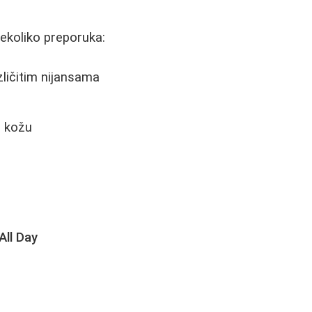
ekoliko preporuka:
ličitim nijansama
u kožu
All Day