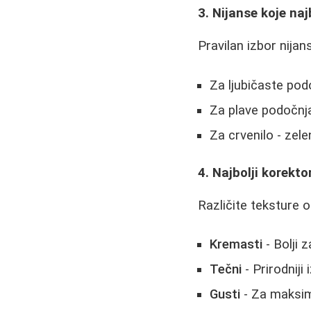
3. Nijanse koje naj
Pravilan izbor nija
Za ljubičaste pod
Za plave podočnj
Za crvenilo - zel
4. Najbolji korekto
Različite teksture 
Kremasti
- Bolji 
Tečni
- Prirodniji
Gusti
- Za maksim