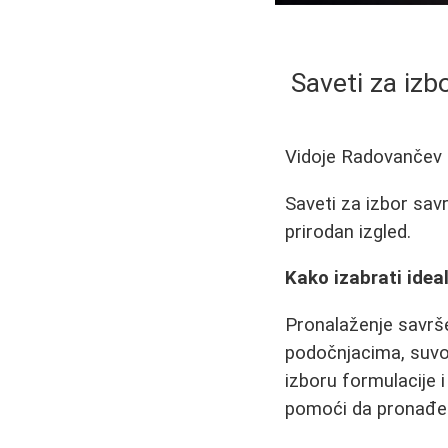
Saveti za izb
Vidoje Radovančev
Saveti za izbor savr
prirodan izgled.
Kako izabrati ideal
Pronalaženje savrše
podočnjacima, suvoć
izboru formulacije 
pomoći da pronađet