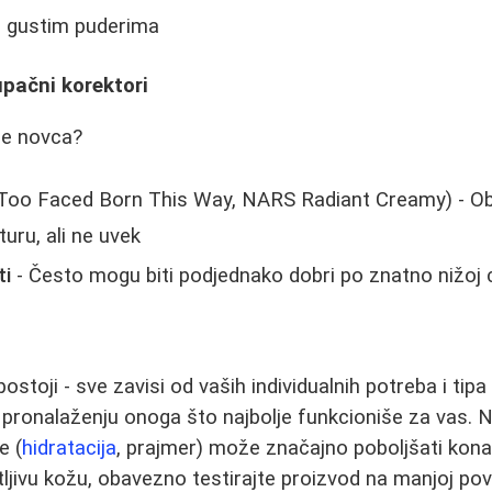
e gustim puderima
tupačni korektori
iše novca?
Too Faced Born This Way, NARS Radiant Creamy) - Obi
turu, ali ne uvek
ti
- Često mogu biti podjednako dobri po znatno nižoj 
ostoji - sve zavisi od vaših individualnih potreba i tipa 
 pronalaženju onoga što najbolje funkcioniše za vas. 
e (
hidratacija
, prajmer) može značajno poboljšati kona
jivu kožu, obavezno testirajte proizvod na manjoj pov