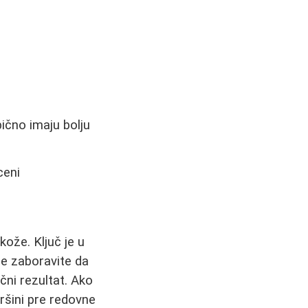
čno imaju bolju
ceni
kože. Ključ je u
Ne zaboravite da
čni rezultat. Ako
ršini pre redovne