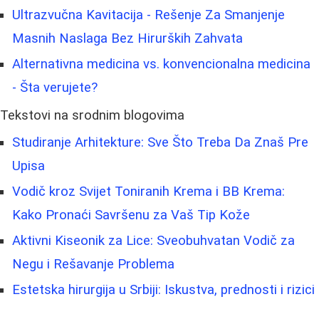
Ultrazvučna Kavitacija - Rešenje Za Smanjenje
Masnih Naslaga Bez Hirurških Zahvata
Alternativna medicina vs. konvencionalna medicina
- Šta verujete?
Tekstovi na srodnim blogovima
Studiranje Arhitekture: Sve Što Treba Da Znaš Pre
Upisa
Vodič kroz Svijet Toniranih Krema i BB Krema:
Kako Pronaći Savršenu za Vaš Tip Kože
Aktivni Kiseonik za Lice: Sveobuhvatan Vodič za
Negu i Rešavanje Problema
Estetska hirurgija u Srbiji: Iskustva, prednosti i rizici