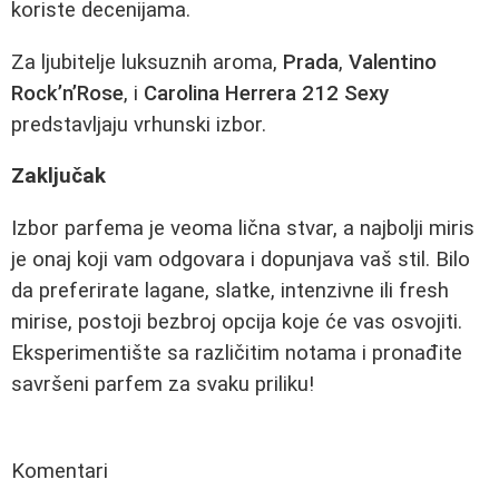
koriste decenijama.
Za ljubitelje luksuznih aroma,
Prada
,
Valentino
Rock’n’Rose
, i
Carolina Herrera 212 Sexy
predstavljaju vrhunski izbor.
Zaključak
Izbor parfema je veoma lična stvar, a najbolji miris
je onaj koji vam odgovara i dopunjava vaš stil. Bilo
da preferirate lagane, slatke, intenzivne ili fresh
mirise, postoji bezbroj opcija koje će vas osvojiti.
Eksperimentište sa različitim notama i pronađite
savršeni parfem za svaku priliku!
Komentari