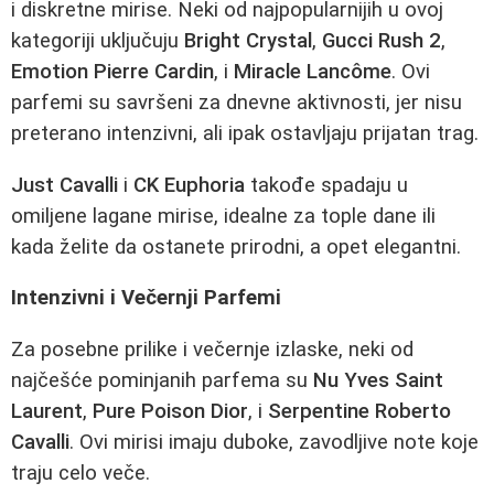
i diskretne mirise. Neki od najpopularnijih u ovoj
kategoriji uključuju
Bright Crystal
,
Gucci Rush 2
,
Emotion Pierre Cardin
, i
Miracle Lancôme
. Ovi
parfemi su savršeni za dnevne aktivnosti, jer nisu
preterano intenzivni, ali ipak ostavljaju prijatan trag.
Just Cavalli
i
CK Euphoria
takođe spadaju u
omiljene lagane mirise, idealne za tople dane ili
kada želite da ostanete prirodni, a opet elegantni.
Intenzivni i Večernji Parfemi
Za posebne prilike i večernje izlaske, neki od
najčešće pominjanih parfema su
Nu Yves Saint
Laurent
,
Pure Poison Dior
, i
Serpentine Roberto
Cavalli
. Ovi mirisi imaju duboke, zavodljive note koje
traju celo veče.