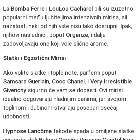
La Bomba Ferre
i
LouLou Cacharel
bili su izuzetno
popularni među ljubiteljima intenzivnih mirisa, ali
nažalost, neki od njih više nisu lako dostupni. Ipak,
njihovi naslednici, poput
Organze
, i dalje
zadovoljavaju one koji vole slične arome.
Slatki i Egzotični Mirisi
Ako volite slatke i tople note, parfemi poput
Samsara Guerlain
,
Coco Chanel
, i
Very Irresistible
Givenchy
sigurno će vam se dopasti. Ovi mirisi
idealno odgovaraju hladnijim danima, jer svojom
toplinom i dubinom stvaraju poseban osećaj
udobnosti.
Hypnose Lancôme
takođe spada u omiljene slatke
varijante, dok
Bulgari Omnia
i
Versace Crystal Noir