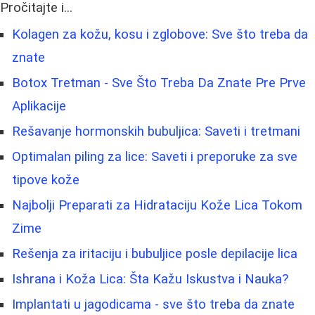
Pročitajte i...
Kolagen za kožu, kosu i zglobove: Sve što treba da
znate
Botox Tretman - Sve Što Treba Da Znate Pre Prve
Aplikacije
Rešavanje hormonskih bubuljica: Saveti i tretmani
Optimalan piling za lice: Saveti i preporuke za sve
tipove kože
Najbolji Preparati za Hidrataciju Kože Lica Tokom
Zime
Rešenja za iritaciju i bubuljice posle depilacije lica
Ishrana i Koža Lica: Šta Kažu Iskustva i Nauka?
Implantati u jagodicama - sve što treba da znate