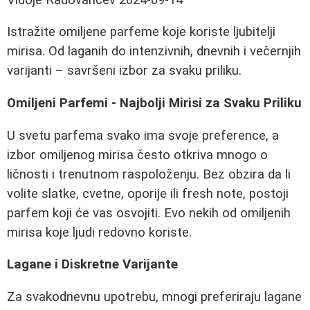
Istražite omiljene parfeme koje koriste ljubitelji
mirisa. Od laganih do intenzivnih, dnevnih i večernjih
varijanti – savršeni izbor za svaku priliku.
Omiljeni Parfemi - Najbolji Mirisi za Svaku Priliku
U svetu parfema svako ima svoje preference, a
izbor omiljenog mirisa često otkriva mnogo o
ličnosti i trenutnom raspoloženju. Bez obzira da li
volite slatke, cvetne, oporije ili fresh note, postoji
parfem koji će vas osvojiti. Evo nekih od omiljenih
mirisa koje ljudi redovno koriste.
Lagane i Diskretne Varijante
Za svakodnevnu upotrebu, mnogi preferiraju lagane