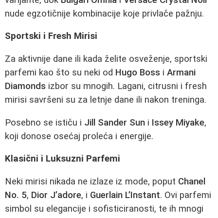
nude egzotičnije kombinacije koje privlače pažnju.
Sportski i Fresh Mirisi
Za aktivnije dane ili kada želite osveženje, sportski
parfemi kao što su neki od
Hugo Boss
i
Armani
Diamonds
izbor su mnogih. Lagani, citrusni i fresh
mirisi savršeni su za letnje dane ili nakon treninga.
Posebno se ističu i
Jill Sander Sun
i
Issey Miyake
,
koji donose osećaj proleća i energije.
Klasični i Luksuzni Parfemi
Neki mirisi nikada ne izlaze iz mode, poput
Chanel
No. 5
,
Dior J’adore
, i
Guerlain L’Instant
. Ovi parfemi
simbol su elegancije i sofisticiranosti, te ih mnogi