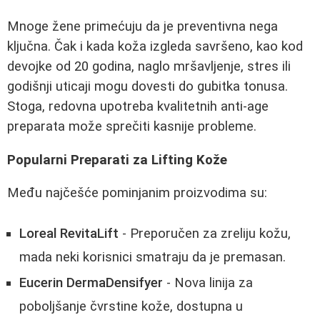
Mnoge žene primećuju da je preventivna nega
ključna. Čak i kada koža izgleda savršeno, kao kod
devojke od 20 godina, naglo mršavljenje, stres ili
godišnji uticaji mogu dovesti do gubitka tonusa.
Stoga, redovna upotreba kvalitetnih anti-age
preparata može sprečiti kasnije probleme.
Popularni Preparati za Lifting Kože
Među najčešće pominjanim proizvodima su:
Loreal RevitaLift
- Preporučen za zreliju kožu,
mada neki korisnici smatraju da je premasan.
Eucerin DermaDensifyer
- Nova linija za
poboljšanje čvrstine kože, dostupna u