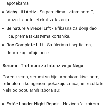
apotekama.
Vichy LiftActiv
- Sa peptidima i vitaminom C,
pruža trenutni efekat zatezanja.
Belnature Vivrecel Lift
- Efikasna za donji deo
lica, prema iskustvima korisnika.
Roc Complete Lift
- Sa filerima i peptidima,
dobro zaglađuje bore.
Serumi i Tretmani za Intenzivniju Negu
Pored krema, serumi sa hijaluronskom kiselinom,
retinolom i kolagenom pokazuju značajne rezultate.
Neki od popularnih izbora su:
Estée Lauder Night Repair
- Nazivan "eliksirom