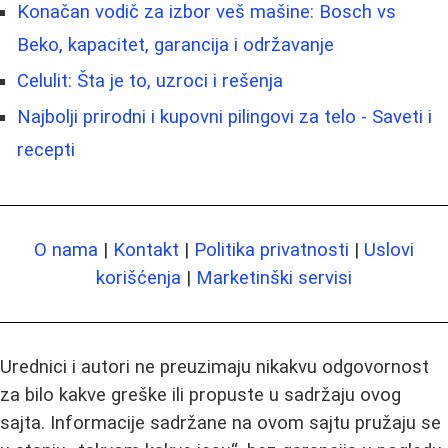
Konačan vodič za izbor veš mašine: Bosch vs
Beko, kapacitet, garancija i održavanje
Celulit: Šta je to, uzroci i rešenja
Najbolji prirodni i kupovni pilingovi za telo - Saveti i
recepti
O nama
|
Kontakt
|
Politika privatnosti
|
Uslovi
korišćenja
|
Marketinški servisi
Urednici i autori ne preuzimaju nikakvu odgovornost
za bilo kakve greške ili propuste u sadržaju ovog
sajta. Informacije sadržane na ovom sajtu pružaju se