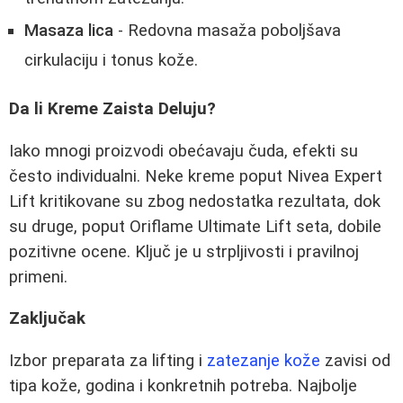
Masaza lica
- Redovna masaža poboljšava
cirkulaciju i tonus kože.
Da li Kreme Zaista Deluju?
Iako mnogi proizvodi obećavaju čuda, efekti su
često individualni. Neke kreme poput Nivea Expert
Lift kritikovane su zbog nedostatka rezultata, dok
su druge, poput Oriflame Ultimate Lift seta, dobile
pozitivne ocene. Ključ je u strpljivosti i pravilnoj
primeni.
Zaključak
Izbor preparata za lifting i
zatezanje kože
zavisi od
tipa kože, godina i konkretnih potreba. Najbolje