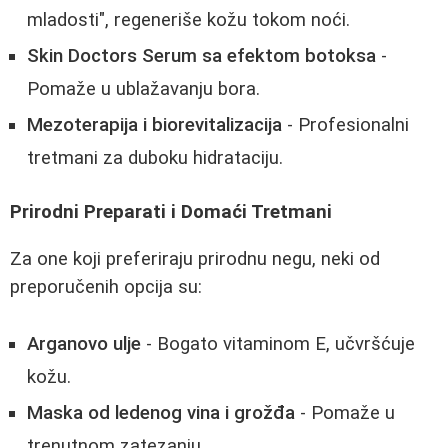
mladosti", regeneriše kožu tokom noći.
Skin Doctors Serum sa efektom botoksa
-
Pomaže u ublažavanju bora.
Mezoterapija i biorevitalizacija
- Profesionalni
tretmani za duboku hidrataciju.
Prirodni Preparati i Domaći Tretmani
Za one koji preferiraju prirodnu negu, neki od
preporučenih opcija su:
Arganovo ulje
- Bogato vitaminom E, učvršćuje
kožu.
Maska od ledenog vina i grožđa
- Pomaže u
trenutnom zatezanju.