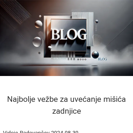
Najbolje vežbe za uvećanje mišića
zadnjice
Vidoje Radovančev
2024-08-30