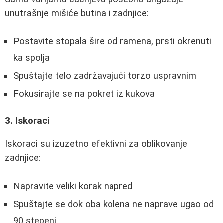
unutrašnje mišiće butina i zadnjice:
Postavite stopala šire od ramena, prsti okrenuti
ka spolja
Spuštajte telo zadržavajući torzo uspravnim
Fokusirajte se na pokret iz kukova
3. Iskoraci
Iskoraci su izuzetno efektivni za oblikovanje
zadnjice:
Napravite veliki korak napred
Spuštajte se dok oba kolena ne naprave ugao od
90 stepeni