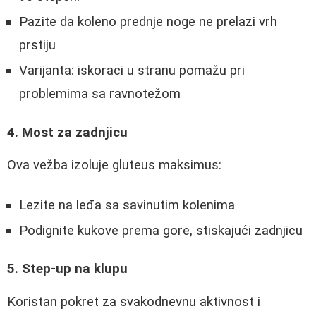
Pazite da koleno prednje noge ne prelazi vrh
prstiju
Varijanta: iskoraci u stranu pomažu pri
problemima sa ravnotežom
4. Most za zadnjicu
Ova vežba izoluje gluteus maksimus:
Lezite na leđa sa savinutim kolenima
Podignite kukove prema gore, stiskajući zadnjicu
5. Step-up na klupu
Koristan pokret za svakodnevnu aktivnost i