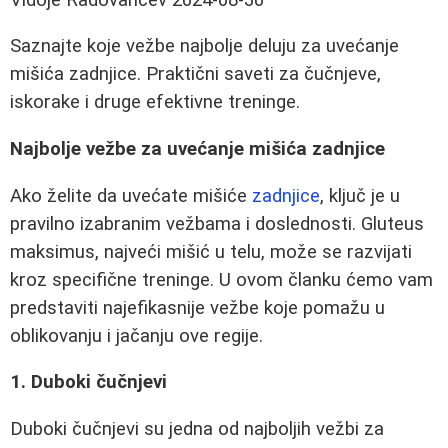
Saznajte koje vežbe najbolje deluju za uvećanje
mišića zadnjice. Praktični saveti za čučnjeve,
iskorake i druge efektivne treninge.
Najbolje vežbe za uvećanje mišića zadnjice
Ako želite da uvećate mišiće
zadnjice
, ključ je u
pravilno izabranim vežbama i doslednosti. Gluteus
maksimus, najveći mišić u telu, može se razvijati
kroz specifične treninge. U ovom članku ćemo vam
predstaviti najefikasnije vežbe koje pomažu u
oblikovanju i jačanju ove regije.
1. Duboki čučnjevi
Duboki čučnjevi su jedna od najboljih vežbi za