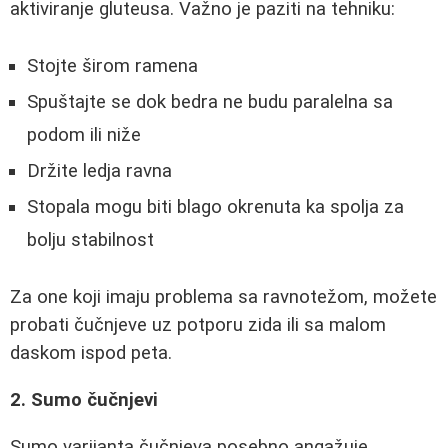
aktiviranje gluteusa. Važno je paziti na tehniku:
Stojte širom ramena
Spuštajte se dok bedra ne budu paralelna sa
podom ili niže
Držite ledja ravna
Stopala mogu biti blago okrenuta ka spolja za
bolju stabilnost
Za one koji imaju problema sa ravnotežom, možete
probati čučnjeve uz potporu zida ili sa malom
daskom ispod peta.
2. Sumo čučnjevi
Sumo varijanta čučnjeva posebno angažuje