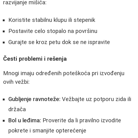
razvijanje mišića:
Koristite stabilnu klupu ili stepenik
Postavite celo stopalo na površinu
Gurajte se kroz petu dok se ne ispravite
Česti problemi i rešenja
Mnogi imaju određenih poteškoća pri izvođenju
ovih vežbi:
Gubljenje ravnoteže:
Vežbajte uz potporu zida ili
držača
Bol u leđima:
Proverite da li pravilno izvodite
pokrete i smanjite opterećenje