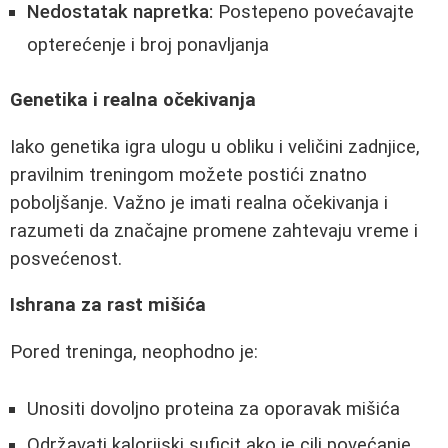
Nedostatak napretka:
Postepeno povećavajte
opterećenje i broj ponavljanja
Genetika i realna očekivanja
Iako genetika igra ulogu u obliku i veličini zadnjice,
pravilnim treningom možete postići znatno
poboljšanje. Važno je imati realna očekivanja i
razumeti da značajne promene zahtevaju vreme i
posvećenost.
Ishrana za rast mišića
Pored treninga, neophodno je:
Unositi dovoljno proteina za oporavak mišića
Održavati kalorijski suficit ako je cilj povećanje