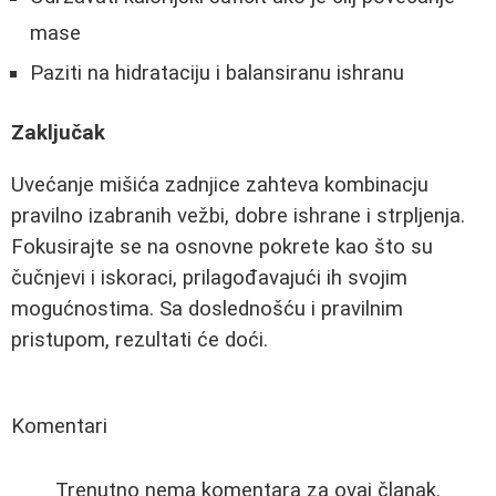
mase
Paziti na hidrataciju i balansiranu ishranu
Zaključak
Uvećanje mišića zadnjice zahteva kombinacju
pravilno izabranih vežbi, dobre ishrane i strpljenja.
Fokusirajte se na osnovne pokrete kao što su
čučnjevi i iskoraci, prilagođavajući ih svojim
mogućnostima. Sa doslednošću i pravilnim
pristupom, rezultati će doći.
Komentari
Trenutno nema komentara za ovaj članak.