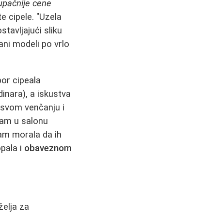
tupačnije cene
 cipele. "Uzela
tavljajući sliku
ni modeli po vrlo
bor cipeala
inara), a iskustva
 svom venčanju i
sam u salonu
am morala da ih
opala i
obaveznom
želja za