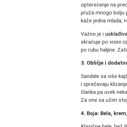
opterećenje na prednj
pruža mnogo bolju p
kaže jedna mlada, 
Važno je i
usklađiv
skraćuje po visini 
po rubu haljine. Za
3. Obličje i dodatn
Sandale sa više kaj
i sprečavaju klizanj
članka pa uvek nekak
Za one sa užim stop
4. Boja: Bela, krem
Klasične bele, bež i