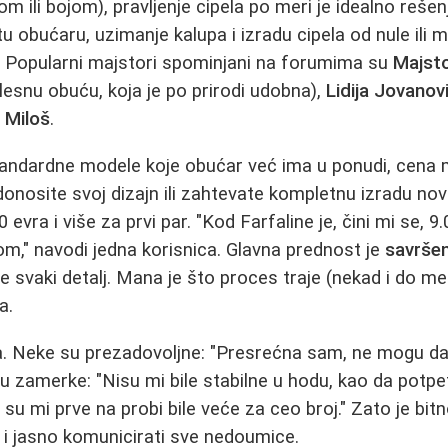
 ili bojom), pravljenje cipela po meri je idealno rešen
obućaru, uzimanje kalupa i izradu cipela od nule ili m
 Popularni majstori spominjani na forumima su
Majst
plesnu obuću, koja je po prirodi udobna),
Lidija Jovanov
 Miloš
.
tandardne modele koje obućar već ima u ponudi, cena 
 donosite svoj dizajn ili zahtevate kompletnu izradu no
evra i više za prvi par. "Kod Farfaline je, čini mi se, 9
m," navodi jedna korisnica. Glavna prednost je
savršen
svaki detalj. Mana je što proces traje (nekad i do mese
a.
ta. Neke su prezadovoljne: "Presrećna sam, ne mogu d
u zamerke: "Nisu mi bile stabilne u hodu, kao da potpet
a su mi prve na probi bile veće za ceo broj." Zato je bit
i jasno komunicirati sve nedoumice.