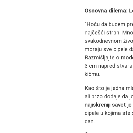
Osnovna dilema: L
"Hoću da budem prel
najčešći strah. Mno
svakodnevnom životu
moraju sve cipele d
Razmišljajte o
mode
3 cm napred stvara 
kičmu.
Kao što je jedna ml
ali brzo dodaje da j
najiskreniji savet
cipele u kojima ste
dan.