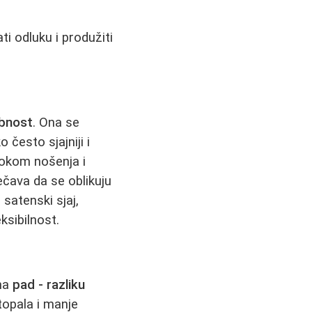
ti odluku i produžiti
obnost
. Ona se
o često sjajniji i
 tokom nošenja i
ečava da se oblikuju
 satenski sjaj,
ksibilnost.
 na
pad - razliku
stopala i manje