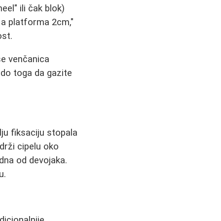
eel" ili čak blok)
 a platforma 2cm,"
st.
se venčanica
 do toga da gazite
ju fiksaciju stopala
 drži cipelu oko
edna od devojaka.
u.
dicionalnije