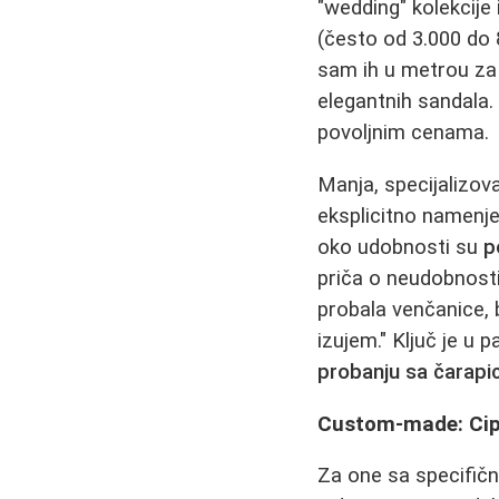
"wedding" kolekcije
(često od 3.000 do 
sam ih u metrou za 4
elegantnih sandala
povoljnim cenama.
Manja, specijalizov
eksplicitno namenje
oko udobnosti su
p
priča o neudobnosti
probala venčanice, 
izujem." Ključ je u
probanju sa čarap
Custom-made: Cip
Za one sa specifičn