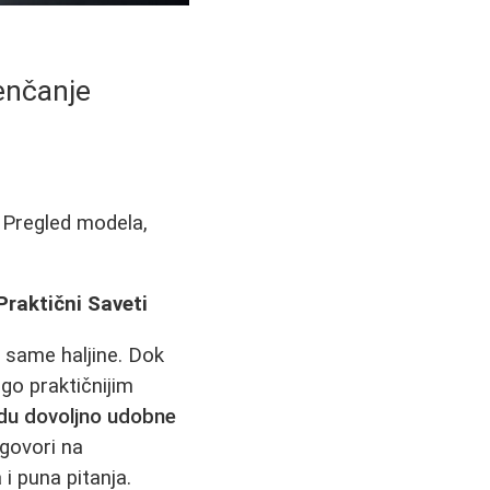
enčanje
. Pregled modela,
Praktični Saveti
e same haljine. Dok
go praktičnijim
budu dovoljno udobne
zgovori na
i puna pitanja.