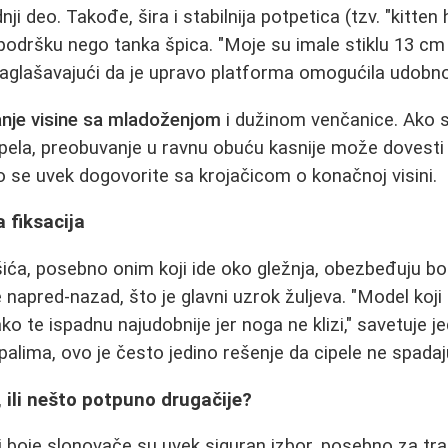
i deo. Takođe, šira i stabilnija potpetica (tzv. "kitten h
odršku nego tanka špica. "Moje su imale stiklu 13 cm
naglašavajući da je upravo platforma omogućila udobno
anje visine sa mladoženjom
i dužinom venčanice. Ako 
cipela, preobuvanje u ravnu obuću kasnije može dovesti
to se uvek dogovorite sa krojačicom o konačnoj visini.
a fiksacija
šića, posebno onim koji ide oko gležnja, obezbeđuju bol
e napred-nazad, što je glavni uzrok žuljeva. "Model koji
o te ispadnu najudobnije jer noga ne klizi," savetuje j
alima, ovo je često jedino rešenje da cipele ne spadaj
, ili nešto potpuno drugačije?
li boje slonovače su uvek siguran izbor, posebno za tra