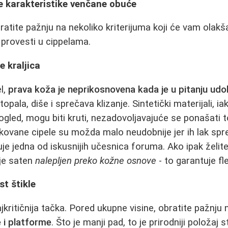
ne karakteristike venčane obuće
ratite pažnju na nekoliko kriterijuma koji će vam olakša
provesti u cippelama.
e kraljica
l,
prava koža je neprikosnovena kada je u pitanju ud
opala, diše i sprečava klizanje. Sintetički materijali, iak
 pogled, mogu biti kruti, nezadovoljavajuće se ponašati
Lakovane cipele su možda malo neudobnije jer ih lak spr
je jedna od iskusnijih učesnica foruma. Ako ipak želite
 je saten
nalepljen preko kožne osnove
- to garantuje fle
st štikle
jkritičnija tačka. Pored ukupne visine, obratite pažnju
e i platforme
. Što je manji pad, to je prirodniji položaj 