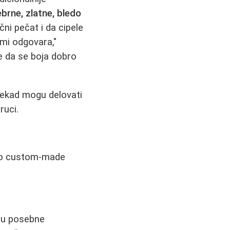
ebrne, zlatne, bledo
čni pečat i da cipele
 mi odgovara,"
te da se boja dobro
onekad mogu delovati
ruci.
 do custom-made
ju posebne