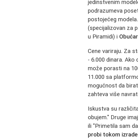
jedinstvenim modelom
podrazumeva posetu 
postojećeg modela.
(specijalizovan za 
u Piramidi) i
Obućar
Cene variraju. Za s
- 6.000 dinara. Ako
može porasti na 100 
11.000 sa platformo
mogućnost da birate 
zahteva više navrat
Iskustva su različi
obujem." Druge imaj
ili "Primetila sam d
probi tokom izrade