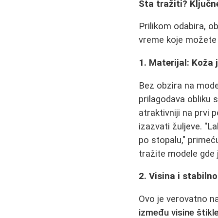
Šta tražiti? Ključ
Prilikom odabira, ob
vreme koje možete 
1. Materijal: Koža j
Bez obzira na mode
prilagodava obliku st
atraktivniji na prvi
izazvati žuljeve. "
po stopalu," primeću
tražite modele gde
2. Visina i stabilno
Ovo je verovatno na
između visine štikl