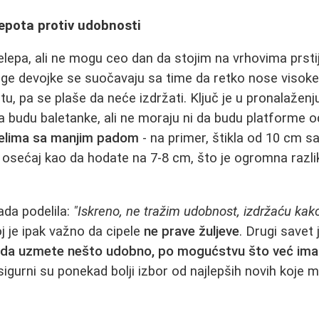
epota protiv udobnosti
epa, ali ne mogu ceo dan da stojim na vrhovima prstij
ge devojke se suočavaju sa time da retko nose visoke 
, pa se plaše da neće izdržati. Ključ je u pronalažen
a budu baletanke, ali ne moraju ni da budu platforme o
lima sa manjim padom
- na primer, štikla od 10 cm 
osećaj kao da hodate na 7-8 cm, što je ogromna razlik
ada podelila:
"Iskreno, ne tražim udobnost, izdržaću kako 
oj je ipak važno da cipele
ne prave žuljeve
. Drugi savet 
 je da uzmete nešto udobno, po mogućstvu što već ima
 sigurni su ponekad bolji izbor od najlepših novih koje