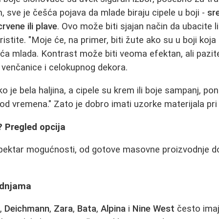
 sve je češća pojava da mlade biraju cipele u boji -
sr
crvene ili plave
. Ovo može biti sjajan način da ubacite li
istite. "Moje će, na primer, biti žute ako su u boji koja
duća mlada. Kontrast može biti veoma efektan, ali pazi
 venčanice i celokupnog dekorа.
 je bela haljina, a cipele su krem ili boje sampanj, p
od vremena." Zato je dobro imati uzorke materijala pri 
i? Pregled opcija
 spektar mogućnosti, od gotove masovne proizvodnje
adnjama
s
,
Deichmann
,
Zara
,
Bata
,
Alpina
i
Nine West
često ima