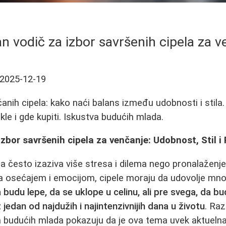
n vodič za izbor savršenih cipela za v
2025-12-19
čanih cipela: kako naći balans između udobnosti i stila
ikle i gde kupiti. Iskustva budućih mlada.
zbor savršenih cipela za venčanje: Udobnost, Stil i 
la često izaziva više stresa i dilema nego pronalaženj
a osećajem i emocijom, cipele moraju da udovolje mno
budu lepe, da se uklope u celinu, ali pre svega, da 
jedan od najdužih i najintenzivnijih dana u životu
. Ra
 budućih mlada pokazuju da je ova tema uvek aktuelna 