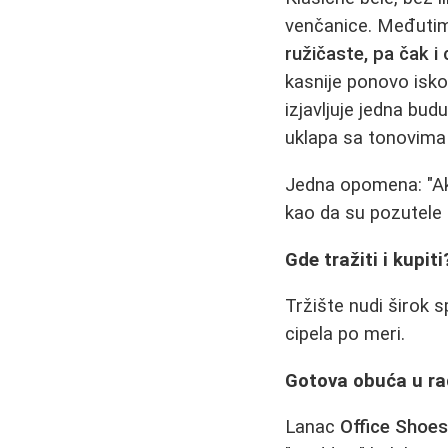
venčanice. Međutim,
ružičaste, pa čak i 
kasnije ponovo iskor
izjavljuje jedna bu
uklapa sa tonovima
Jedna opomena: "Ako
kao da su pozutele 
Gde tražiti i kupit
Tržište nudi širok
cipela po meri.
Gotova obuća u r
Lanac
Office Shoe