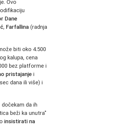
je. Ovo
odifikaciju
or Dane
ić
,
Farfallina
(radnja
može biti oko 4.500
vog kalupa, cena
.000 bez platforme i
o pristajanje
i
c dana ili više) i
a dočekam da ih
ica beži ka unutra"
no
insistirati na