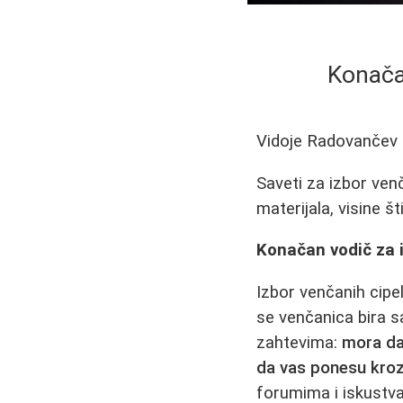
Konača
Vidoje Radovančev
Saveti za izbor ven
materijala, visine št
Konačan vodič za i
Izbor venčanih cipe
se venčanica bira s
zahtevima:
mora da 
da vas ponesu kroz 
forumima i iskustva