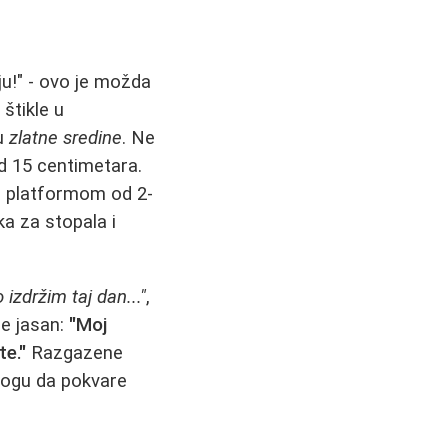
u!" - ovo je možda
štikle u
ju
zlatne sredine
. Ne
d 15 centimetara.
sa platformom od 2-
a za stopala i
izdržim taj dan..."
,
je jasan:
"Moj
te."
Razgazene
 mogu da pokvare