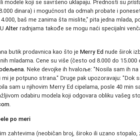
 ili modele koji se savršeno uklapaju. Prednosti su
pris
8.000 dinara) i mogućnost da odmah probate i ponesete
.000, baš me zanima šta mislite," pita jedna mlada, pos
. U
Alter
radnjama takođe se mogu naći specijalni venča
ana butik prodavnica kao što je
Merry Ed
nude širok iz
nih mladama. Cene su više (često od 8.000 do 15.000 d
odeљena
. Neke devojke ih hvaloљe: "Nosila sam ih na
 mi je potpuno strana." Druge pak upozoravaju: "Dok 
bila sam u njihovim Merry Ed cipelama, posle 40 min s
 pažljivom odabiru modela koji odgovara obliku vašeg st
icom
.
ele po meri
im zahtevima (neobičan broj, široko ili uzano stopalo, 