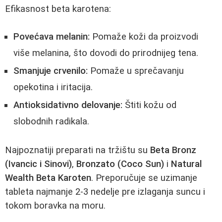
Efikasnost beta karotena:
Povećava melanin:
Pomaže koži da proizvodi
više melanina, što dovodi do prirodnijeg tena.
Smanjuje crvenilo:
Pomaže u sprečavanju
opekotina i iritacija.
Antioksidativno delovanje:
Štiti kožu od
slobodnih radikala.
Najpoznatiji preparati na tržištu su
Beta Bronz
(Ivancic i Sinovi)
,
Bronzato (Coco Sun)
i
Natural
Wealth Beta Karoten
. Preporučuje se uzimanje
tableta najmanje 2-3 nedelje pre izlaganja suncu i
tokom boravka na moru.