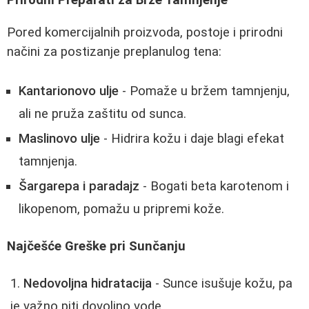
Prirodni Preparati za Brže Tamnjenje
Pored komercijalnih proizvoda, postoje i prirodni
načini za postizanje preplanulog tena:
Kantarionovo ulje
- Pomaže u bržem tamnjenju,
ali ne pruža zaštitu od sunca.
Maslinovo ulje
- Hidrira kožu i daje blagi efekat
tamnjenja.
Šargarepa i paradajz
- Bogati beta karotenom i
likopenom, pomažu u pripremi kože.
Najčešće Greške pri Sunčanju
Nedovoljna hidratacija
- Sunce isušuje kožu, pa
je važno piti dovoljno vode.