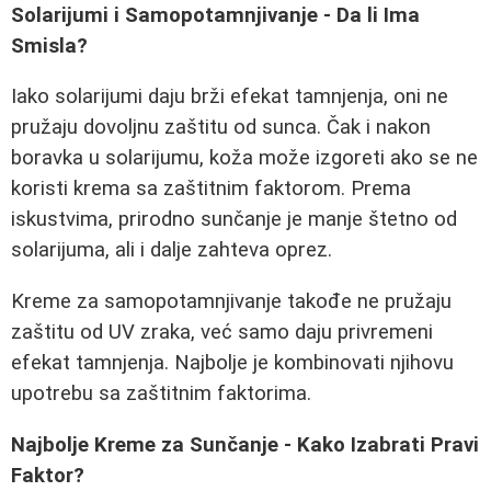
Solarijumi i Samopotamnjivanje - Da li Ima
Smisla?
Iako solarijumi daju brži efekat tamnjenja, oni ne
pružaju dovoljnu zaštitu od sunca. Čak i nakon
boravka u solarijumu, koža može izgoreti ako se ne
koristi krema sa zaštitnim faktorom. Prema
iskustvima, prirodno sunčanje je manje štetno od
solarijuma, ali i dalje zahteva oprez.
Kreme za samopotamnjivanje takođe ne pružaju
zaštitu od UV zraka, već samo daju privremeni
efekat tamnjenja. Najbolje je kombinovati njihovu
upotrebu sa zaštitnim faktorima.
Najbolje Kreme za Sunčanje - Kako Izabrati Pravi
Faktor?