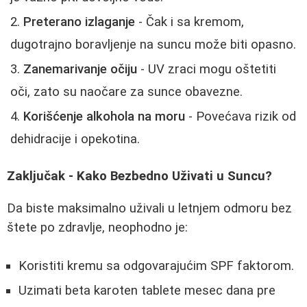
Preterano izlaganje
- Čak i sa kremom,
dugotrajno boravljenje na suncu može biti opasno.
Zanemarivanje očiju
- UV zraci mogu oštetiti
oči, zato su naočare za sunce obavezne.
Korišćenje alkohola na moru
- Povećava rizik od
dehidracije i opekotina.
Zaključak - Kako Bezbedno Uživati u Suncu?
Da biste maksimalno uživali u letnjem odmoru bez
štete po zdravlje, neophodno je:
Koristiti kremu sa odgovarajućim SPF faktorom.
Uzimati beta karoten tablete mesec dana pre