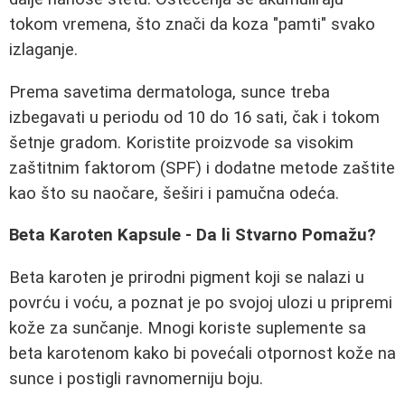
tokom vremena, što znači da koza "pamti" svako
izlaganje.
Prema savetima dermatologa, sunce treba
izbegavati u periodu od 10 do 16 sati, čak i tokom
šetnje gradom. Koristite proizvode sa visokim
zaštitnim faktorom (SPF) i dodatne metode zaštite
kao što su naočare, šeširi i pamučna odeća.
Beta Karoten Kapsule - Da li Stvarno Pomažu?
Beta karoten je prirodni pigment koji se nalazi u
povrću i voću, a poznat je po svojoj ulozi u pripremi
kože za sunčanje. Mnogi koriste suplemente sa
beta karotenom kako bi povećali otpornost kože na
sunce i postigli ravnomerniju boju.