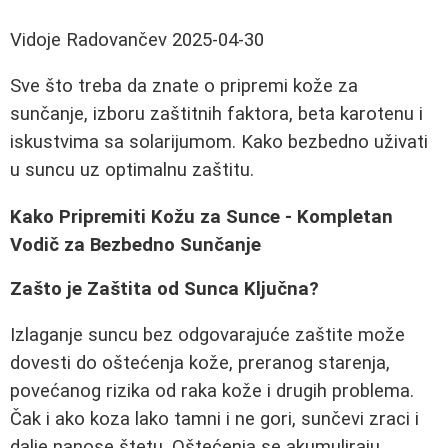
Vidoje Radovančev
2025-04-30
Sve što treba da znate o pripremi kože za
sunčanje, izboru zaštitnih faktora, beta karotenu i
iskustvima sa solarijumom. Kako bezbedno uživati
u suncu uz optimalnu zaštitu.
Kako Pripremiti Kožu za Sunce - Kompletan
Vodič za Bezbedno Sunčanje
Zašto je Zaštita od Sunca Ključna?
Izlaganje suncu bez odgovarajuće zaštite može
dovesti do oštećenja kože, preranog starenja,
povećanog rizika od raka kože i drugih problema.
Čak i ako koza lako tamni i ne gori, sunčevi zraci i
dalje nanose štetu. Oštećenja se akumuliraju