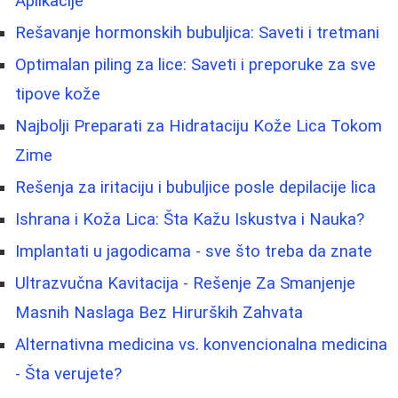
Aplikacije
Rešavanje hormonskih bubuljica: Saveti i tretmani
Optimalan piling za lice: Saveti i preporuke za sve
tipove kože
Najbolji Preparati za Hidrataciju Kože Lica Tokom
Zime
Rešenja za iritaciju i bubuljice posle depilacije lica
Ishrana i Koža Lica: Šta Kažu Iskustva i Nauka?
Implantati u jagodicama - sve što treba da znate
Ultrazvučna Kavitacija - Rešenje Za Smanjenje
Masnih Naslaga Bez Hirurških Zahvata
Alternativna medicina vs. konvencionalna medicina
- Šta verujete?