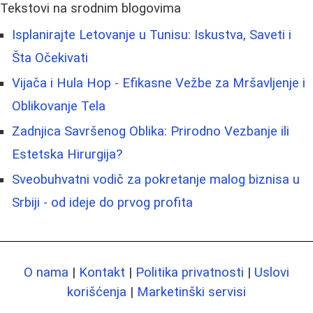
Tekstovi na srodnim blogovima
Isplanirajte Letovanje u Tunisu: Iskustva, Saveti i
Šta Očekivati
Vijača i Hula Hop - Efikasne Vežbe za Mršavljenje i
Oblikovanje Tela
Zadnjica Savršenog Oblika: Prirodno Vezbanje ili
Estetska Hirurgija?
Sveobuhvatni vodič za pokretanje malog biznisa u
Srbiji - od ideje do prvog profita
O nama
|
Kontakt
|
Politika privatnosti
|
Uslovi
korišćenja
|
Marketinški servisi