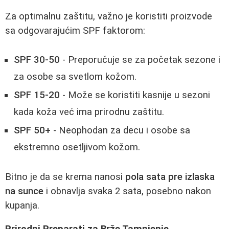
Za optimalnu zaštitu, važno je koristiti proizvode
sa odgovarajućim SPF faktorom:
SPF 30-50
- Preporučuje se za početak sezone i
za osobe sa svetlom kožom.
SPF 15-20
- Može se koristiti kasnije u sezoni
kada koža već ima prirodnu zaštitu.
SPF 50+
- Neophodan za decu i osobe sa
ekstremno osetljivom kožom.
Bitno je da se krema nanosi
pola sata pre izlaska
na sunce
i obnavlja svaka 2 sata, posebno nakon
kupanja.