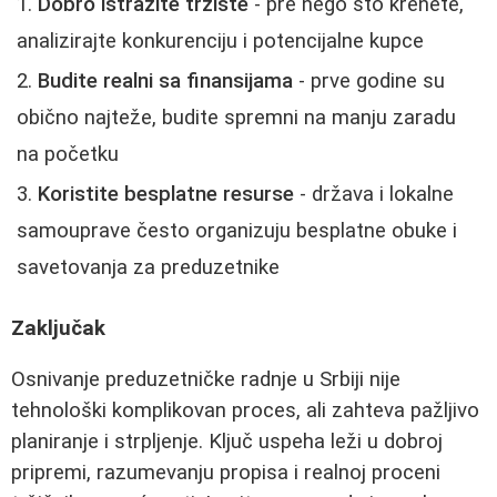
Dobro istražite tržište
- pre nego što krenete,
analizirajte konkurenciju i potencijalne kupce
Budite realni sa finansijama
- prve godine su
obično najteže, budite spremni na manju zaradu
na početku
Koristite besplatne resurse
- država i lokalne
samouprave često organizuju besplatne obuke i
savetovanja za preduzetnike
Zaključak
Osnivanje preduzetničke radnje u Srbiji nije
tehnološki komplikovan proces, ali zahteva pažljivo
planiranje i strpljenje. Ključ uspeha leži u dobroj
pripremi, razumevanju propisa i realnoj proceni