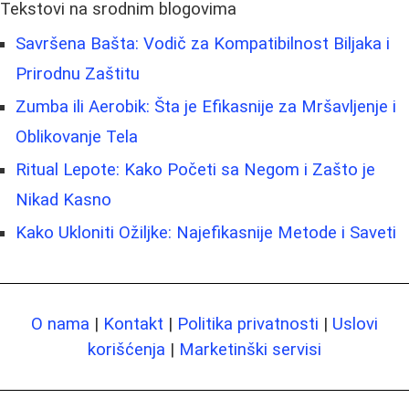
Tekstovi na srodnim blogovima
Savršena Bašta: Vodič za Kompatibilnost Biljaka i
Prirodnu Zaštitu
Zumba ili Aerobik: Šta je Efikasnije za Mršavljenje i
Oblikovanje Tela
Ritual Lepote: Kako Početi sa Negom i Zašto je
Nikad Kasno
Kako Ukloniti Ožiljke: Najefikasnije Metode i Saveti
O nama
|
Kontakt
|
Politika privatnosti
|
Uslovi
korišćenja
|
Marketinški servisi