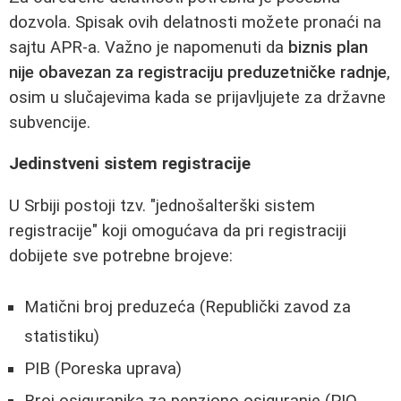
dozvola. Spisak ovih delatnosti možete pronaći na
sajtu APR-a. Važno je napomenuti da
biznis plan
nije obavezan za registraciju preduzetničke radnje
,
osim u slučajevima kada se prijavljujete za državne
subvencije.
Jedinstveni sistem registracije
U Srbiji postoji tzv. "jednošalterški sistem
registracije" koji omogućava da pri registraciji
dobijete sve potrebne brojeve:
Matični broj preduzeća (Republički zavod za
statistiku)
PIB (Poreska uprava)
Broj osiguranika za penziono osiguranje (PIO