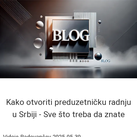
Kako otvoriti preduzetničku radnju
u Srbiji - Sve što treba da znate
Vidoje Radovančev
2025-05-30