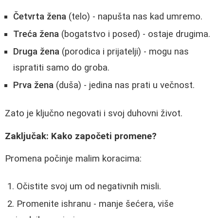
Četvrta žena
(telo) - napušta nas kad umremo.
Treća žena
(bogatstvo i posed) - ostaje drugima.
Druga žena
(porodica i prijatelji) - mogu nas
ispratiti samo do groba.
Prva žena
(duša) - jedina nas prati u večnost.
Zato je ključno negovati i svoj duhovni život.
Zaključak: Kako započeti promene?
Promena počinje malim koracima:
Očistite svoj um od negativnih misli.
Promenite ishranu - manje šećera, više