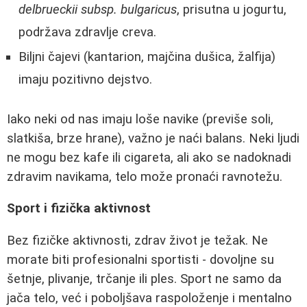
delbrueckii subsp. bulgaricus
, prisutna u jogurtu,
podržava zdravlje creva.
Biljni čajevi (kantarion, majčina dušica, žalfija)
imaju pozitivno dejstvo.
Iako neki od nas imaju loše navike (previše soli,
slatkiša, brze hrane), važno je naći balans. Neki ljudi
ne mogu bez kafe ili cigareta, ali ako se nadoknadi
zdravim navikama, telo može pronaći ravnotežu.
Sport i fizička aktivnost
Bez fizičke aktivnosti, zdrav život je težak. Ne
morate biti profesionalni sportisti - dovoljne su
šetnje, plivanje, trčanje ili ples. Sport ne samo da
jača telo, već i poboljšava raspoloženje i mentalno