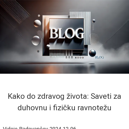
Kako do zdravog života: Saveti za
duhovnu i fizičku ravnotežu
Vidoje Radovančev
2024-12-06