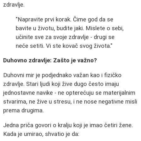
zdravlje.
"Napravite prvi korak. Čime god da se
bavite u životu, budite jaki. Mislete o sebi,
učinite sve za svoje zdravlje - drugi se
neće setiti. Vi ste kovač svog života."
Duhovno zdravlje: Zašto je važno?
Duhovni mir je podjednako važan kao i fizičko
zdravlje. Stari ljudi koji žive dugo često imaju
jednostavne navike - ne opterećuju se materijalnim
stvarima, ne žive u stresu, i ne nose negativne misli
prema drugima.
Jedna priča govori o kralju koji je imao četiri žene.
Kada je umirao, shvatio je da: