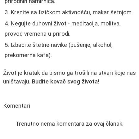
prirodnih namirnica.
Krenite sa fizičkom aktivnošću, makar šetnjom.
Negujte duhovni život - meditacija, molitva,
provod vremena u prirodi.
Izbacite štetne navike (pušenje, alkohol,
prekomerna kafa).
Život je kratak da bismo ga trošili na stvari koje nas
uništavaju.
Budite kovač svog života!
Komentari
Trenutno nema komentara za ovaj članak.