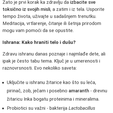
Zato je prvi korak ka zdravlju da
izbacite sve
toksično iz svojih misli
, a zatim i iz tela. Usporite
tempo života, uživajte u sadašnjem trenutku.
Meditacija, vrtlarenje, čitanje ili šetnja prirodom
mogu vam pomoći da se opustite.
Ishrana: Kako hraniti telo i dušu?
Zdravu ishranu danas poznaje i najmlađe dete, ali
ipak je često tabu tema. Ključ je u umerenosti i
raznovrsnosti. Evo nekoliko saveta:
Uključite u ishranu žitarice kao što su leća,
pirinač, zob, ječam i posebno
amaranth
- drevnu
žitaricu Inka bogatu proteinima i mineralima.
Probiotici su važni - bakterija
Lactobacillus