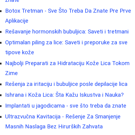
znate
Botox Tretman - Sve Što Treba Da Znate Pre Prve
Aplikacije
Rešavanje hormonskih bubuljica: Saveti i tretmani
Optimalan piling za lice: Saveti i preporuke za sve
tipove kože
Najbolji Preparati za Hidrataciju Kože Lica Tokom
Zime
Rešenja za iritaciju i bubuljice posle depilacije lica
Ishrana i Koža Lica: Šta Kažu Iskustva i Nauka?
Implantati u jagodicama - sve što treba da znate
Ultrazvučna Kavitacija - Rešenje Za Smanjenje
Masnih Naslaga Bez Hirurških Zahvata