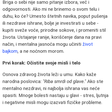
Briga o sebi nije samo pitanje izbora, već i
odgovornosti. Ako mi ne brinemo o svom telu i
duhu, ko će? Umesto štetnih navika, poput pušenja
ili nezdrave ishrane, bolje je investirati u sebe -
kupiti sveže voće, prirodne sokove, i promeniti stil
života. Ustajanje ranije, korišćenje dana na pravi
način, i mentalna jasnoća mogu učiniti
život
bajkom
, a ne noćnom morom.
Prvi korak: Očistite svoje misli i telo
Osnova zdravog života leži u umu. Kako kaže
narodna poslovica:
"Riba smrdi od glave."
Ako ste
mentalno nezdravi, ni najbolja ishrana vas neće
spasiti. Mnoge bolesti nastaju u glavi - stres, ljutnja
i negativne misli mogu izazvati fizičke probleme.