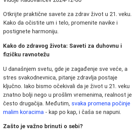
Otkrijte praktične savete za zdrav život u 21. veku.
Kako da očistite um i telo, promenite navike i
postignete harmoniju.
Kako do zdravog života: Saveti za duhovnu i
fizičku ravnotežu
U današnjem svetu, gde je zagađenje sve veće, a
stres svakodnevnica, pitanje zdravlja postaje
ključno. Iako bismo očekivali da je život u 21. veku
znatno bolji nego u prošlim vremenima, realnost je
često drugačija. Međutim,
svaka promena počinje
malim koracima
- kap po kap, i čaša se napuni.
Zašto je važno brinuti o sebi?