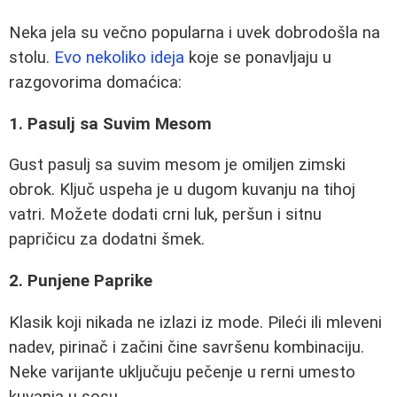
Neka jela su večno popularna i uvek dobrodošla na
stolu.
Evo nekoliko ideja
koje se ponavljaju u
razgovorima domaćica:
1. Pasulj sa Suvim Mesom
Gust pasulj sa suvim mesom je omiljen zimski
obrok. Ključ uspeha je u dugom kuvanju na tihoj
vatri. Možete dodati crni luk, peršun i sitnu
papričicu za dodatni šmek.
2. Punjene Paprike
Klasik koji nikada ne izlazi iz mode. Pileći ili mleveni
nadev, pirinač i začini čine savršenu kombinaciju.
Neke varijante uključuju pečenje u rerni umesto
kuvanja u sosu.