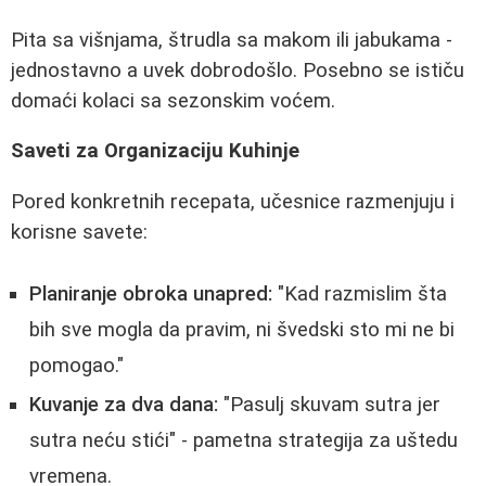
Pita sa višnjama, štrudla sa makom ili jabukama -
jednostavno a uvek dobrodošlo. Posebno se ističu
domaći kolaci sa sezonskim voćem.
Saveti za Organizaciju Kuhinje
Pored konkretnih recepata, učesnice razmenjuju i
korisne savete:
Planiranje obroka unapred:
"Kad razmislim šta
bih sve mogla da pravim, ni švedski sto mi ne bi
pomogao."
Kuvanje za dva dana:
"Pasulj skuvam sutra jer
sutra neću stići" - pametna strategija za uštedu
vremena.