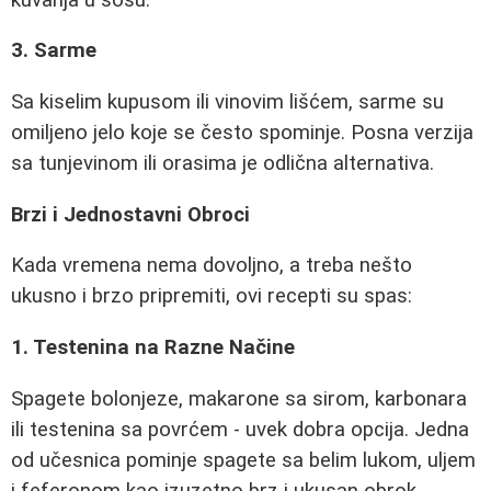
3. Sarme
Sa kiselim kupusom ili vinovim lišćem, sarme su
omiljeno jelo koje se često spominje. Posna verzija
sa tunjevinom ili orasima je odlična alternativa.
Brzi i Jednostavni Obroci
Kada vremena nema dovoljno, a treba nešto
ukusno i brzo pripremiti, ovi recepti su spas:
1. Testenina na Razne Načine
Spagete bolonjeze, makarone sa sirom, karbonara
ili testenina sa povrćem - uvek dobra opcija. Jedna
od učesnica pominje spagete sa belim lukom, uljem
i feferonom kao izuzetno brz i ukusan obrok.