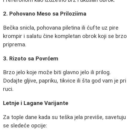
2. Pohovano Meso sa Priloziima
Bečka snicla, pohovana piletina ili ćufte uz pire
krompir i salatu čine kompletan obrok koji se brzo
priprema.
3. Rizoto sa Povrćem
Brzo jelo koje može biti glavno jelo ili prilog.
Dodajte gljive, papriku, tikvice ili šta god vam je pri
ruci.
Letnje i Lagane Varijante
Za tople dane kada su teška jela previše, savetuju
se sledeće opcije: