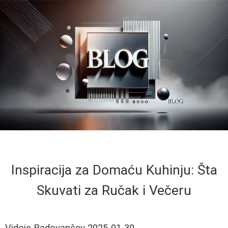
Inspiracija za Domaću Kuhinju: Šta
Skuvati za Ručak i Večeru
Vidoje Radovančev
2025-01-30