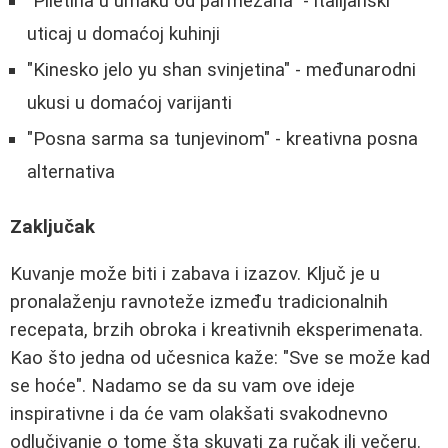
"Piletina u umaku od parmezana" - italijanski
uticaj u domaćoj kuhinji
"Kinesko jelo yu shan svinjetina" - međunarodni
ukusi u domaćoj varijanti
"Posna sarma sa tunjevinom" - kreativna posna
alternativa
Zaključak
Kuvanje može biti i zabava i izazov. Ključ je u
pronalaženju ravnoteže između tradicionalnih
recepata, brzih obroka i kreativnih eksperimenata.
Kao što jedna od učesnica kaže: "Sve se može kad
se hoće". Nadamo se da su vam ove ideje
inspirativne i da će vam olakšati svakodnevno
odlučivanje o tome šta skuvati za ručak ili večeru.