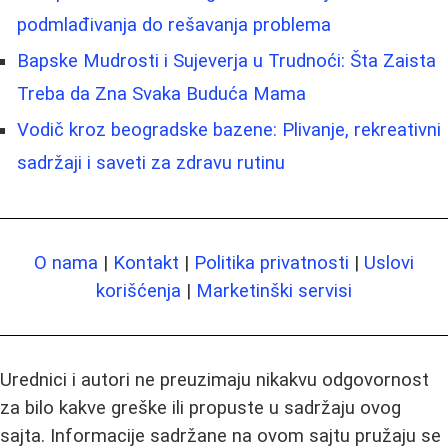
podmlađivanja do rešavanja problema
Bapske Mudrosti i Sujeverja u Trudnoći: Šta Zaista
Treba da Zna Svaka Buduća Mama
Vodič kroz beogradske bazene: Plivanje, rekreativni
sadržaji i saveti za zdravu rutinu
O nama
|
Kontakt
|
Politika privatnosti
|
Uslovi
korišćenja
|
Marketinški servisi
Urednici i autori ne preuzimaju nikakvu odgovornost
za bilo kakve greške ili propuste u sadržaju ovog
sajta. Informacije sadržane na ovom sajtu pružaju se