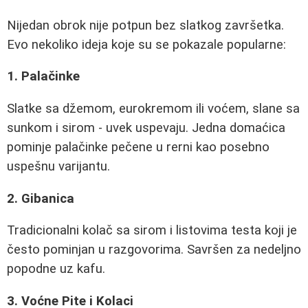
Nijedan obrok nije potpun bez slatkog završetka.
Evo nekoliko ideja koje su se pokazale popularne:
1. Palačinke
Slatke sa džemom, eurokremom ili voćem, slane sa
sunkom i sirom - uvek uspevaju. Jedna domaćica
pominje palačinke pečene u rerni kao posebno
uspešnu varijantu.
2. Gibanica
Tradicionalni kolač sa sirom i listovima testa koji je
često pominjan u razgovorima. Savršen za nedeljno
popodne uz kafu.
3. Voćne Pite i Kolaci