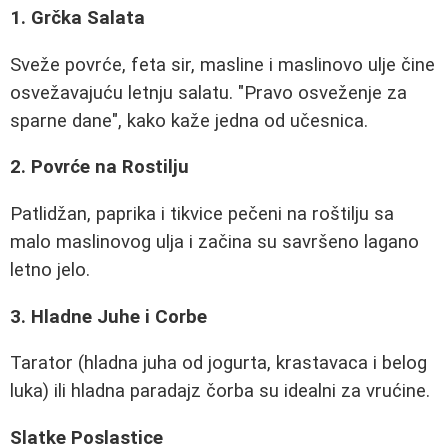
1. Grčka Salata
Sveže povrće, feta sir, masline i maslinovo ulje čine
osvežavajuću letnju salatu. "Pravo osveženje za
sparne dane", kako kaže jedna od učesnica.
2. Povrće na Rostilju
Patlidžan, paprika i tikvice pečeni na roštilju sa
malo maslinovog ulja i začina su savršeno lagano
letno jelo.
3. Hladne Juhe i Corbe
Tarator (hladna juha od jogurta, krastavaca i belog
luka) ili hladna paradajz čorba su idealni za vrućine.
Slatke Poslastice