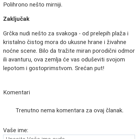
Polihrono nešto mirniji.
Zaključak
Grčka nudi nešto za svakoga - od prelepih plaža i
kristalno čistog mora do ukusne hrane i živahne
noćne scene. Bilo da tražite miran porodični odmor
ili avanturu, ova zemlja će vas oduševiti svojom
lepotom i gostoprimstvom. Srećan put!
Komentari
Trenutno nema komentara za ovaj članak.
Vaše ime: