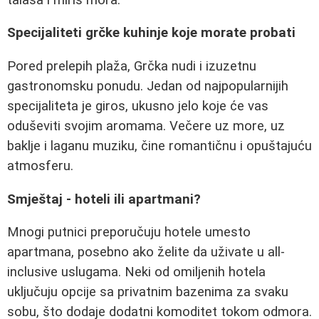
Specijaliteti grčke kuhinje koje morate probati
Pored prelepih plaža, Grčka nudi i izuzetnu
gastronomsku ponudu. Jedan od najpopularnijih
specijaliteta je giros, ukusno jelo koje će vas
oduševiti svojim aromama. Večere uz more, uz
baklje i laganu muziku, čine romantičnu i opuštajuću
atmosferu.
Smještaj - hoteli ili apartmani?
Mnogi putnici preporučuju hotele umesto
apartmana, posebno ako želite da uživate u all-
inclusive uslugama. Neki od omiljenih hotela
uključuju opcije sa privatnim bazenima za svaku
sobu, što dodaje dodatni komoditet tokom odmora.