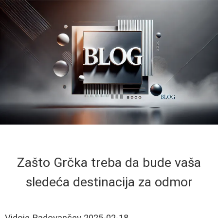
Zašto Grčka treba da bude vaša
sledeća destinacija za odmor
Vidoje Radovančev
2025-02-18