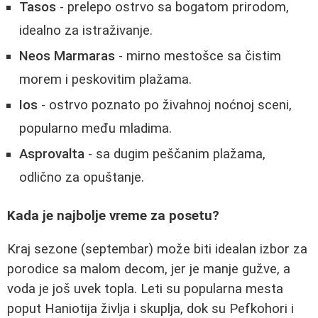
Tasos
- prelepo ostrvo sa bogatom prirodom,
idealno za istraživanje.
Neos Marmaras
- mirno mestošce sa čistim
morem i peskovitim plažama.
Ios
- ostrvo poznato po živahnoj noćnoj sceni,
popularno među mladima.
Asprovalta
- sa dugim peščanim plažama,
odlično za opuštanje.
Kada je najbolje vreme za posetu?
Kraj sezone (septembar) može biti idealan izbor za
porodice sa malom decom, jer je manje gužve, a
voda je još uvek topla. Leti su popularna mesta
poput Haniotija življa i skuplja, dok su Pefkohori i