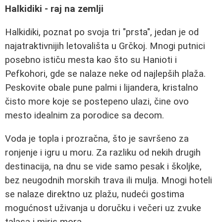
Halkidiki - raj na zemlji
Halkidiki, poznat po svoja tri "prsta", jedan je od
najatraktivnijih letovališta u Grčkoj. Mnogi putnici
posebno ističu mesta kao što su Hanioti i
Pefkohori, gde se nalaze neke od najlepših plaža.
Peskovite obale pune palmi i lijandera, kristalno
čisto more koje se postepeno ulazi, čine ovo
mesto idealnim za porodice sa decom.
Voda je topla i prozračna, što je savršeno za
ronjenje i igru u moru. Za razliku od nekih drugih
destinacija, na dnu se vide samo pesak i školjke,
bez neugodnih morskih trava ili mulja. Mnogi hoteli
se nalaze direktno uz plažu, nudeći gostima
mogućnost uživanja u doručku i večeri uz zvuke
talasa i miris mora.