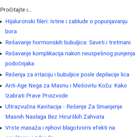
Pročitajte i...
Hijaluronski fileri: Istine i zablude o popunjavanju
bora
Rešavanje hormonskih bubuljica: Saveti i tretmani
Rešavanje komplikacija nakon neuspešnog punjenja
podočnjaka
Rešenja za iritaciju i bubuljice posle depilacije lica
Anti-Age Nega za Masnu i Mešovitu Kožu: Kako
Izabrati Prave Proizvode
Ultrazvučna Kavitacija - Rešenje Za Smanjenje
Masnih Naslaga Bez Hirurških Zahvata
Vrste masaža i njihovi blagotvorni efekti na