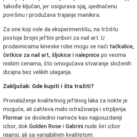
takođe ključan, jer osigurava sjaj, ujednačenu
površinu i produžava trajanje manikira.
Za one koji vole da eksperimentišu, na tržištu
postoje brojni jeftini pribori za nail art. U
prodavnicama kineske robe mogu se naći
tačkalice,
četkice za nail art, šljokice i nalepnice
po veoma
niskim cenama, što omogućava stvaranje složenih
dizajna bez velikih ulaganja.
Zaključak: Gde kupiti i šta tražiti?
Pronalaženje kvalitetnog jeftinog laka za nokte je
moguće, ali zahteva malo istraživanja i strpljenja.
Flormar
se dosledno nameće kao najpouzdaniji
izbor, dok
Golden Rose
i
Gabrini
nude širi izbor
nijansi, ali sa varijabilnim kvalitetom.