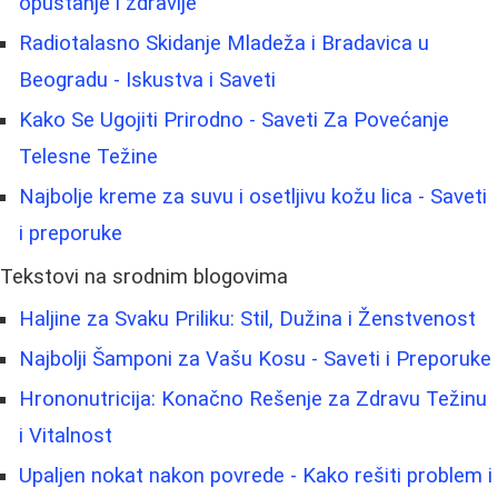
opuštanje i zdravlje
Radiotalasno Skidanje Mladeža i Bradavica u
Beogradu - Iskustva i Saveti
Kako Se Ugojiti Prirodno - Saveti Za Povećanje
Telesne Težine
Najbolje kreme za suvu i osetljivu kožu lica - Saveti
i preporuke
Tekstovi na srodnim blogovima
Haljine za Svaku Priliku: Stil, Dužina i Ženstvenost
Najbolji Šamponi za Vašu Kosu - Saveti i Preporuke
Hrononutricija: Konačno Rešenje za Zdravu Težinu
i Vitalnost
Upaljen nokat nakon povrede - Kako rešiti problem i