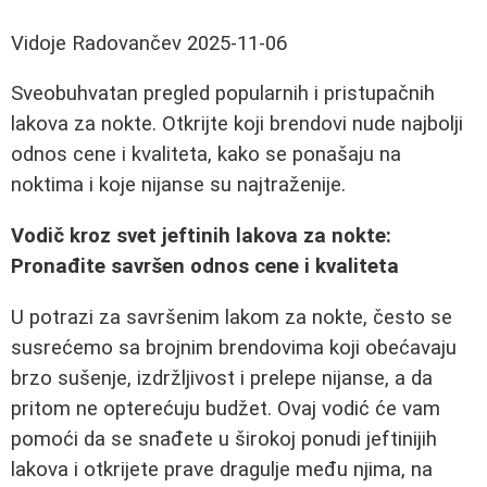
Vidoje Radovančev
2025-11-06
Sveobuhvatan pregled popularnih i pristupačnih
lakova za nokte. Otkrijte koji brendovi nude najbolji
odnos cene i kvaliteta, kako se ponašaju na
noktima i koje nijanse su najtraženije.
Vodič kroz svet jeftinih lakova za nokte:
Pronađite savršen odnos cene i kvaliteta
U potrazi za savršenim lakom za nokte, često se
susrećemo sa brojnim brendovima koji obećavaju
brzo sušenje, izdržljivost i prelepe nijanse, a da
pritom ne opterećuju budžet. Ovaj vodić će vam
pomoći da se snađete u širokoj ponudi jeftinijih
lakova i otkrijete prave dragulje među njima, na