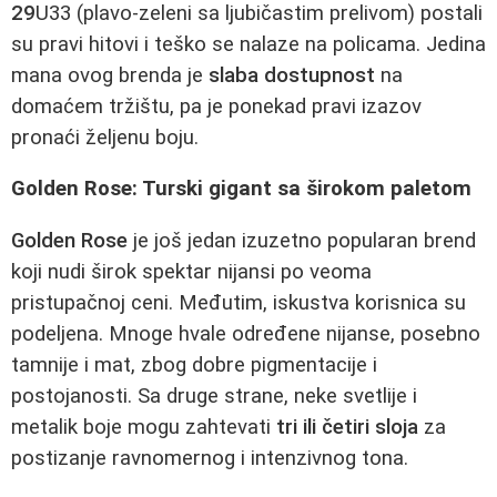
29
U33 (plavo-zeleni sa ljubičastim prelivom) postali
su pravi hitovi i teško se nalaze na policama. Jedina
mana ovog brenda je
slaba dostupnost
na
domaćem tržištu, pa je ponekad pravi izazov
pronaći željenu boju.
Golden Rose: Turski gigant sa širokom paletom
Golden Rose
je još jedan izuzetno popularan brend
koji nudi širok spektar nijansi po veoma
pristupačnoj ceni. Međutim, iskustva korisnica su
podeljena. Mnoge hvale određene nijanse, posebno
tamnije i mat, zbog dobre pigmentacije i
postojanosti. Sa druge strane, neke svetlije i
metalik boje mogu zahtevati
tri ili četiri sloja
za
postizanje ravnomernog i intenzivnog tona.