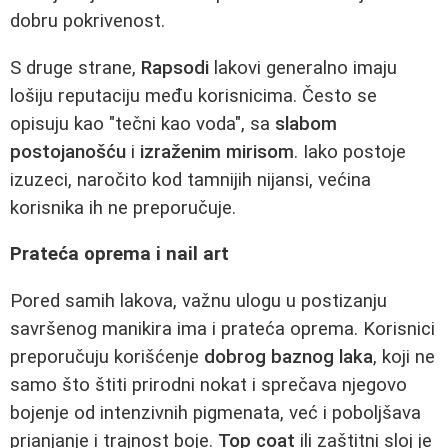
dobru pokrivenost.
S druge strane,
Rapsodi
lakovi generalno imaju
lošiju reputaciju među korisnicima. Često se
opisuju kao "tečni kao voda", sa
slabom
postojanošću
i
izraženim mirisom
. Iako postoje
izuzeci, naročito kod tamnijih nijansi, većina
korisnika ih ne preporučuje.
Prateća oprema i nail art
Pored samih lakova, važnu ulogu u postizanju
savršenog manikira ima i prateća oprema. Korisnici
preporučuju korišćenje
dobrog baznog laka
, koji ne
samo što štiti prirodni nokat i sprečava njegovo
bojenje od intenzivnih pigmenata, već i poboljšava
prianjanje i trajnost boje.
Top coat
ili zaštitni sloj je