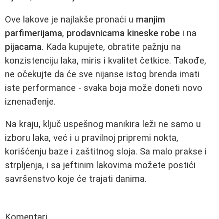
Ove lakove je najlakše pronaći u
manjim
parfimerijama
,
prodavnicama kineske robe
i na
pijacama
. Kada kupujete, obratite pažnju na
konzistenciju laka, miris i kvalitet četkice. Takođe,
ne očekujte da će sve nijanse istog brenda imati
iste performance - svaka boja može doneti novo
iznenađenje.
Na kraju, ključ uspešnog manikira leži ne samo u
izboru laka, već i u pravilnoj pripremi nokta,
korišćenju baze i zaštitnog sloja. Sa malo prakse i
strpljenja, i sa jeftinim lakovima možete postići
savršenstvo koje će trajati danima.
Komentari