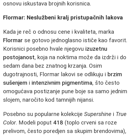
osnovu iskustava brojnih korisnica.
Flormar: Neslužbeni kralj pristupačnih lakova
Kada je reč o odnosu cene i kvaliteta, marka
Flormar
se gotovo jednoglasno ističe kao favorit.
Korisnici posebno hvale njegovu
izuzetnu
postojanost
, koja na noktima može da izdrži i do
sedam dana bez znatnog krzanja. Osim
dugotrajnosti, Flormar lakovi se odlikuju i
brzim
sušenjem
i
intenzivnim pigmentima
, što često
omogućava postizanje pune boje sa samo jednim
slojem, naročito kod tamnijih nijansi.
Posebno su popularne kolekcije
Supershine
i
True
Color
. Modeli poput
418
(toplo crveni sa roze
prelivom, često poredjen sa skupim brendovima),