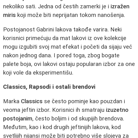
nekoliko sati. Jedna od čestih zamerki je i
izražen
miris
koji može biti neprijatan tokom nanošenja.
Postojanost Gabrini lakova takođe varira. Neki
korisnici primećuju da mat lakovi iz ove kolekcije
mogu izgubiti svoj mat efekat i početi da sijaju već
nakon jednog dana. I pored toga, zbog bogate
palete boja, ovi lakovi ostaju popularan izbor za one
koji vole da eksperimentišu.
Classics, Rapsodi i ostali brendovi
Marka
Classics
se često pominje kao pouzdan i
veoma jeftin izbor. Korisnici ih smatraju
izuzetno
postojanim
, često boljim i od skupijih brendova.
Međutim, kao i kod drugih jeftinijih lakova, kod
svetlijih nijansi može biti potrebno više slojeva za