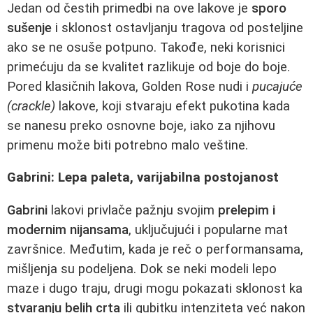
Jedan od čestih primedbi na ove lakove je
sporo
sušenje
i sklonost ostavljanju tragova od posteljine
ako se ne osuše potpuno. Takođe, neki korisnici
primećuju da se kvalitet razlikuje od boje do boje.
Pored klasičnih lakova, Golden Rose nudi i
pucajuće
(crackle)
lakove, koji stvaraju efekt pukotina kada
se nanesu preko osnovne boje, iako za njihovu
primenu može biti potrebno malo veštine.
Gabrini: Lepa paleta, varijabilna postojanost
Gabrini
lakovi privlače pažnju svojim
prelepim i
modernim nijansama
, uključujući i popularne mat
završnice. Međutim, kada je reč o performansama,
mišljenja su podeljena. Dok se neki modeli lepo
maze i dugo traju, drugi mogu pokazati sklonost ka
stvaranju belih crta
ili gubitku intenziteta već nakon