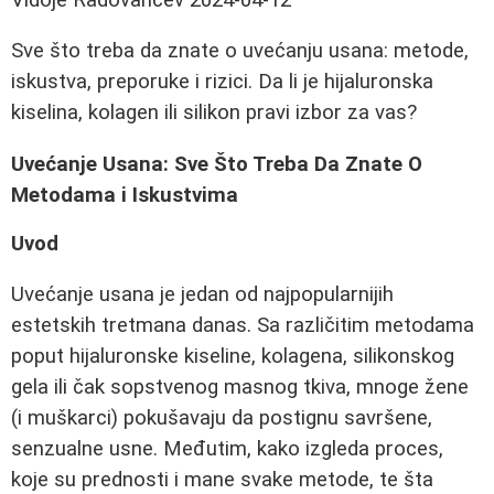
Sve što treba da znate o uvećanju usana: metode,
iskustva, preporuke i rizici. Da li je hijaluronska
kiselina, kolagen ili silikon pravi izbor za vas?
Uvećanje Usana: Sve Što Treba Da Znate O
Metodama i Iskustvima
Uvod
Uvećanje usana je jedan od najpopularnijih
estetskih tretmana danas. Sa različitim metodama
poput hijaluronske kiseline, kolagena, silikonskog
gela ili čak sopstvenog masnog tkiva, mnoge žene
(i muškarci) pokušavaju da postignu savršene,
senzualne usne. Međutim, kako izgleda proces,
koje su prednosti i mane svake metode, te šta