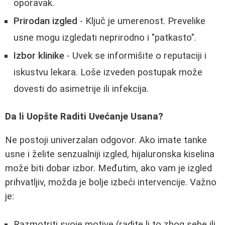
oporavak.
Prirodan izgled
- Ključ je umerenost. Prevelike
usne mogu izgledati neprirodno i "patkasto".
Izbor klinike
- Uvek se informišite o reputaciji i
iskustvu lekara. Loše izveden postupak može
dovesti do asimetrije ili infekcija.
Da li Uopšte Raditi Uvećanje Usana?
Ne postoji univerzalan odgovor. Ako imate tanke
usne i želite senzualniji izgled, hijaluronska kiselina
može biti dobar izbor. Međutim, ako vam je izgled
prihvatljiv, možda je bolje izbeći intervencije. Važno
je:
Razmotriti svoje motive (radite li to zbog sebe ili