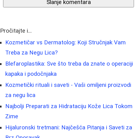
Slanje komentara
Pročitajte i...
Kozmetičar vs Dermatolog: Koji Stručnjak Vam
Treba za Negu Lica?
Blefaroplastika: Sve što treba da znate o operaciji
kapaka i podočnjaka
Kozmetički rituali i saveti - Vaši omiljeni proizvodi
za negu lica
Najbolji Preparati za Hidrataciju Kože Lica Tokom
Zime
Hijaluronski tretmani: Najčešća Pitanja i Saveti za
Brz Oporavak