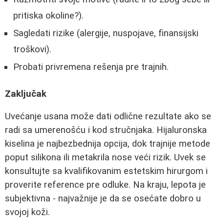
pritiska okoline?).
Sagledati rizike (alergije, nuspojave, finansijski
troškovi).
Probati privremena rešenja pre trajnih.
Zaključak
Uvećanje usana može dati odlične rezultate ako se
radi sa umerenošću i kod stručnjaka. Hijaluronska
kiselina je najbezbednija opcija, dok trajnije metode
poput silikona ili metakrila nose veći rizik. Uvek se
konsultujte sa kvalifikovanim estetskim hirurgom i
proverite reference pre odluke. Na kraju, lepota je
subjektivna - najvažnije je da se osećate dobro u
svojoj koži.