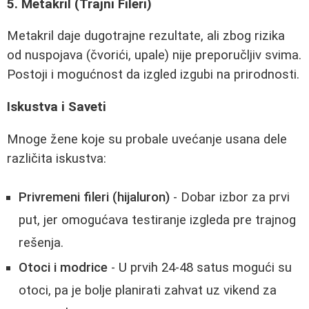
5. Metakril (Trajni Fileri)
Metakril daje dugotrajne rezultate, ali zbog rizika
od nuspojava (čvorići, upale) nije preporučljiv svima.
Postoji i mogućnost da izgled izgubi na prirodnosti.
Iskustva i Saveti
Mnoge žene koje su probale uvećanje usana dele
različita iskustva:
Privremeni fileri (hijaluron)
- Dobar izbor za prvi
put, jer omogućava testiranje izgleda pre trajnog
rešenja.
Otoci i modrice
- U prvih 24-48 satus mogući su
otoci, pa je bolje planirati zahvat uz vikend za