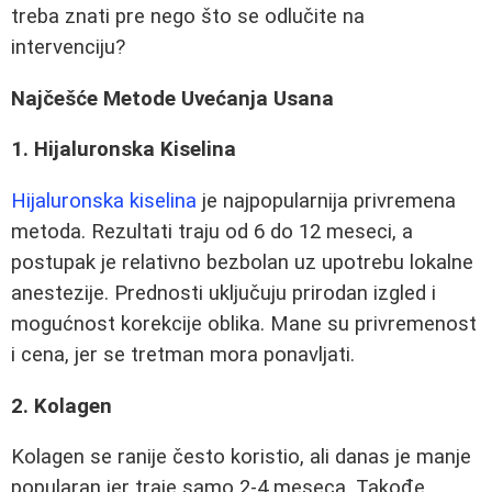
treba znati pre nego što se odlučite na
intervenciju?
Najčešće Metode Uvećanja Usana
1. Hijaluronska Kiselina
Hijaluronska kiselina
je najpopularnija privremena
metoda. Rezultati traju od 6 do 12 meseci, a
postupak je relativno bezbolan uz upotrebu lokalne
anestezije. Prednosti uključuju prirodan izgled i
mogućnost korekcije oblika. Mane su privremenost
i cena, jer se tretman mora ponavljati.
2. Kolagen
Kolagen se ranije često koristio, ali danas je manje
popularan jer traje samo 2-4 meseca. Takođe,