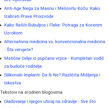
Anti-Age Nega za Masnu i Mešovitu Kožu: Kako
Izabrati Prave Proizvode
Kako Rešiti Bubuljice i Fleke: Potraga za Korenim
Uzrokom
Alternativna medicina vs. konvencionalna medicina
- Šta verujete?
Matične ćelije iz pupčane vrpce - Kompletan vodič
za buduće roditelje
Silikonski Implanti: Da Ili Ne? Različita Mišljenja i
Iskustva
Tekstovi na srodnim blogovima
Gladovanje i njegov uticaj na zdravlje - Sve što