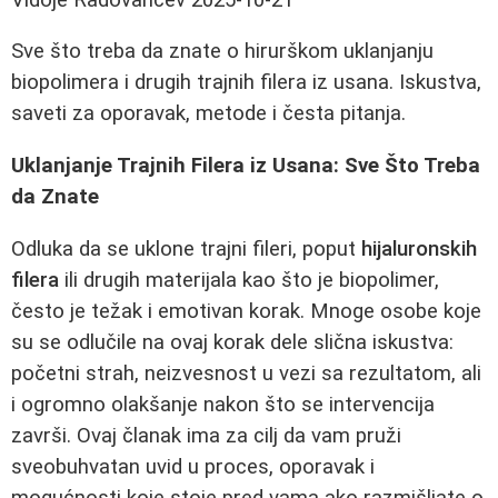
Sve što treba da znate o hirurškom uklanjanju
biopolimera i drugih trajnih filera iz usana. Iskustva,
saveti za oporavak, metode i česta pitanja.
Uklanjanje Trajnih Filera iz Usana: Sve Što Treba
da Znate
Odluka da se uklone trajni fileri, poput
hijaluronskih
filera
ili drugih materijala kao što je biopolimer,
često je težak i emotivan korak. Mnoge osobe koje
su se odlučile na ovaj korak dele slična iskustva:
početni strah, neizvesnost u vezi sa rezultatom, ali
i ogromno olakšanje nakon što se intervencija
završi. Ovaj članak ima za cilj da vam pruži
sveobuhvatan uvid u proces, oporavak i
mogućnosti koje stoje pred vama ako razmišljate o