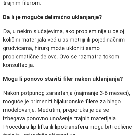
trajnim filerom.
Da li je moguće delimično uklanjanje?
Da, u nekim slučajevima, ako problem nije u celoj
količini materijala već u asimetriji ili pojedinačnim
grudvicama, hirurg može ukloniti samo
problematične delove. Ovo se razmatra tokom
konsultacija.
Mogu li ponovo staviti filer nakon uklanjanja?
Nakon potpunog zarastanja (najmanje 3-6 meseci),
moguće je primeniti
hijaluronske filere
za blago
modelovanje. Međutim, preporuka je da se
izbegava ponovno unošenje trajnih materijala.
Procedura
lip lifta
ili
lipotransfera
mogu biti odlične