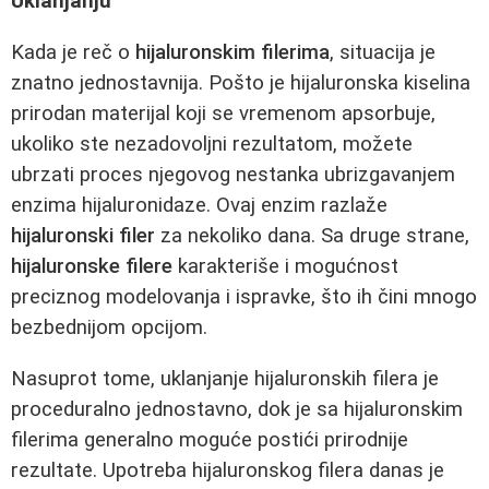
Uklanjanju
Kada je reč o
hijaluronskim filerima
, situacija je
znatno jednostavnija. Pošto je hijaluronska kiselina
prirodan materijal koji se vremenom apsorbuje,
ukoliko ste nezadovoljni rezultatom, možete
ubrzati proces njegovog nestanka ubrizgavanjem
enzima hijaluronidaze. Ovaj enzim razlaže
hijaluronski filer
za nekoliko dana. Sa druge strane,
hijaluronske filere
karakteriše i mogućnost
preciznog modelovanja i ispravke, što ih čini mnogo
bezbednijom opcijom.
Nasuprot tome, uklanjanje hijaluronskih filera je
proceduralno jednostavno, dok je sa hijaluronskim
filerima generalno moguće postići prirodnije
rezultate. Upotreba hijaluronskog filera danas je