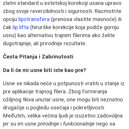
zlatni standard u estetskoj korekciji usana upravo
zbog svoje reverzibilnosti i sigurnosti. Razmotrite
opciju
lipotransfera
(prenosa vlastite masnoće) ili
čak
lip lifta
(hirurške korekcije koja podiže gornju
usnu) kao alternativu trajnim filerima ako želite
dugotrajnije, ali prirodnije rezultate.
Česta Pitanja i Zabrinutosti
Da li će mi usne biti iste kao pre?
Usne se nikada neće u potpunosti vratiti u stanje iz
pre aplikacije trajnog filera. Zbog formiranja
ožiljnog tkiva unutar usne, one mogu biti neznatno
drugačije u pogledu osećaja i pokretljivosti.
Međutim, velika većina ljudi je izuzetno zadovoljna
jer su im usne
prirodnije
i
funkcionalnije
nego sa