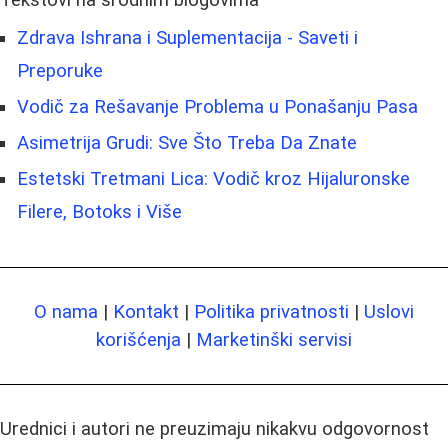
Tekstovi na srodnim blogovima
Zdrava Ishrana i Suplementacija - Saveti i
Preporuke
Vodič za Rešavanje Problema u Ponašanju Pasa
Asimetrija Grudi: Sve Što Treba Da Znate
Estetski Tretmani Lica: Vodič kroz Hijaluronske
Filere, Botoks i Više
O nama
|
Kontakt
|
Politika privatnosti
|
Uslovi
korišćenja
|
Marketinški servisi
Urednici i autori ne preuzimaju nikakvu odgovornost