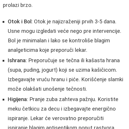
prolazi brzo.
Otok i Bol
: Otok je najizraženiji prvih 3-5 dana.
Usne mogu izgledati veće nego pre intervencije.
Bol je minimalan i lako se kontroliše blagim
analgeticima koje preporuči lekar.
Ishrana
: Preporučuje se tečna ili kašasta hrana
(supa, puding, jogurt) koji se uzima kašičicom.
Izbegavajte vruću hranu i piće. Korišćenje slamki
može olakšati unošenje tečnosti.
Higijena
: Pranje zuba zahteva pažnju. Koristite
meku četkicu za decu i izbegavajte energično
ispiranje. Lekar će verovatno preporučiti
ispiranje blagim antiseptikom poput rastvora