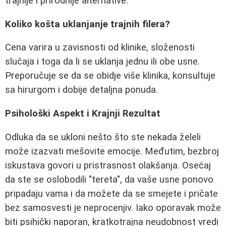
trajnije i prirodnije alternative.
Koliko košta uklanjanje trajnih filera?
Cena varira u zavisnosti od klinike, složenosti
slučaja i toga da li se uklanja jednu ili obe usne.
Preporučuje se da se obidje više klinika, konsultuje
sa hirurgom i dobije detaljna ponuda.
Psihološki Aspekt i Krajnji Rezultat
Odluka da se ukloni nešto što ste nekada želeli
može izazvati mešovite emocije. Međutim, bezbroj
iskustava govori u pristrasnost olakšanja. Osećaj
da ste se oslobodili "tereta", da vaše usne ponovo
pripadaju vama i da možete da se smejete i pričate
bez samosvesti je neprocenjiv. Iako oporavak može
biti psihički naporan, kratkotrajna neudobnost vredi