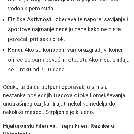
vodonik-peroksida.
Fizička Aktivnost
: Izbegavajte napore, savijanje i
sportove najmanje nedelju dana kako ne biste
povećali pritisak i otok.
Konci
: Ako su korišćeni samorazgradljivi konci,
oni će se sami povući ili otpasti. Ako nisu, skidaju
se u roku od 7-10 dana.
Očekujte da će potpuni oporavak, u smislu
nestanka poslednjih tragova otoka i omekšavanja
unutrašnjeg ožiljka, trajati nekoliko nedelja do
nekoliko meseci. Strpljenje je ključno.
Hijaluronski Fileri vs. Trajni Fileri: Razlika u