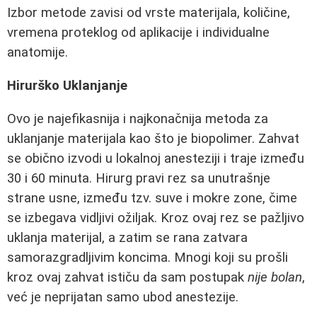
Izbor metode zavisi od vrste materijala, količine,
vremena proteklog od aplikacije i individualne
anatomije.
Hirurško Uklanjanje
Ovo je najefikasnija i najkonačnija metoda za
uklanjanje materijala kao što je biopolimer. Zahvat
se obično izvodi u lokalnoj anesteziji i traje između
30 i 60 minuta. Hirurg pravi rez sa unutrašnje
strane usne, između tzv. suve i mokre zone, čime
se izbegava vidljivi ožiljak. Kroz ovaj rez se pažljivo
uklanja materijal, a zatim se rana zatvara
samorazgradljivim koncima. Mnogi koji su prošli
kroz ovaj zahvat ističu da sam postupak
nije bolan
,
već je neprijatan samo ubod anestezije.