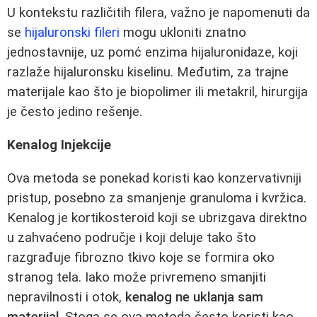
U kontekstu različitih filera, važno je napomenuti da
se
hijaluronski fileri
mogu ukloniti znatno
jednostavnije, uz pomć enzima hijaluronidaze, koji
razlaže hijaluronsku kiselinu. Međutim, za trajne
materijale kao što je biopolimer ili metakril, hirurgija
je često jedino rešenje.
Kenalog Injekcije
Ova metoda se ponekad koristi kao konzervativniji
pristup, posebno za smanjenje granuloma i kvržica.
Kenalog je kortikosteroid koji se ubrizgava direktno
u zahvaćeno područje i koji deluje tako što
razgrađuje fibrozno tkivo koje se formira oko
stranog tela. Iako može privremeno smanjiti
nepravilnosti i otok,
kenalog ne uklanja sam
materijal
. Stoga se ova metoda često koristi kao