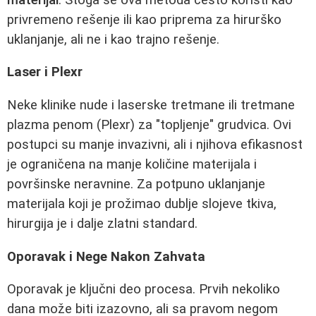
privremeno rešenje ili kao priprema za hirurško
uklanjanje, ali ne i kao trajno rešenje.
Laser i Plexr
Neke klinike nude i laserske tretmane ili tretmane
plazma penom (Plexr) za "topljenje" grudvica. Ovi
postupci su manje invazivni, ali i njihova efikasnost
je ograničena na manje količine materijala i
površinske neravnine. Za potpuno uklanjanje
materijala koji je prožimao dublje slojeve tkiva,
hirurgija je i dalje zlatni standard.
Oporavak i Nege Nakon Zahvata
Oporavak je ključni deo procesa. Prvih nekoliko
dana može biti izazovno, ali sa pravom negom