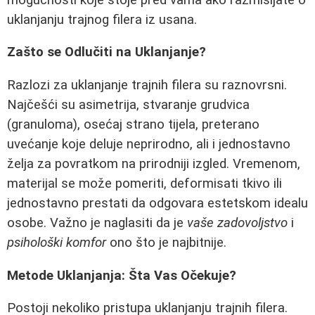
uklanjanju trajnog filera iz usana.
Zašto se Odlučiti na Uklanjanje?
Razlozi za uklanjanje trajnih filera su raznovrsni.
Najčešći su asimetrija, stvaranje grudvica
(granuloma), osećaj strano tijela, preterano
uvećanje koje deluje neprirodno, ali i jednostavno
želja za povratkom na prirodniji izgled. Vremenom,
materijal se može pomeriti, deformisati tkivo ili
jednostavno prestati da odgovara estetskom idealu
osobe. Važno je naglasiti da je
vaše zadovoljstvo
i
psihološki komfor
ono što je najbitnije.
Metode Uklanjanja: Šta Vas Očekuje?
Postoji nekoliko pristupa uklanjanju trajnih filera.