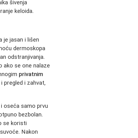
ika šivenja
ranje keloida.
 je jasan i lišen
 pomoću dermoskopa
an odstranjivanja.
no ako se one nalaze
U mnogim
privatnim
 pregled i zahvat,
n i oseća samo prvu
potpuno bezbolan.
 se koristi
e suvoće. Nakon