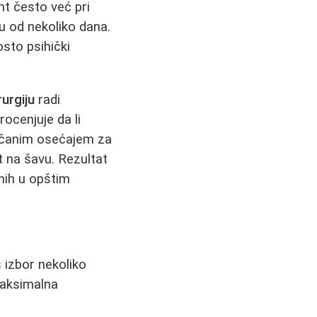
nt često već pri
u od nekoliko dana.
osto psihički
rurgiju
radi
ocenjuje da li
ančanim osećajem za
st na šavu. Rezultat
enih u opštim
 izbor nekoliko
maksimalna