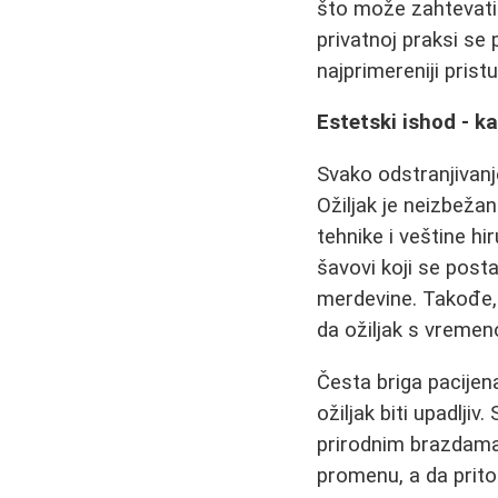
što može zahtevati 
privatnoj praksi se 
najprimereniji pristu
Estetski ishod - k
Svako odstranjivanj
Ožiljak je neizbežan
tehnike i veštine hi
šavovi koji se post
merdevine. Takođe, 
da ožiljak s vremen
Česta briga pacijen
ožiljak biti upadljiv
prirodnim brazdama i
promenu, a da prit