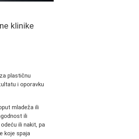
ne klinike
 za plastičnu
ultatu i oporavku
oput mladeža ili
godnost ili
eću ili nakit, pa
je koje spaja