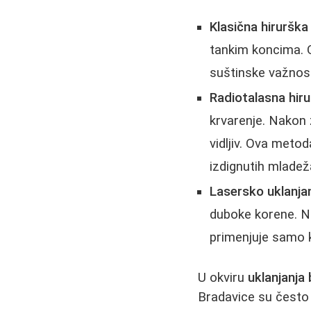
Klasična hirurška
tankim koncima. 
suštinske važnos
Radiotalasna hiru
krvarenje. Nakon 
vidljiv. Ova meto
izdignutih mladež
Lasersko uklanja
duboke korene. Ne
primenjuje samo 
U okviru
uklanjanja
Bradavice su često 