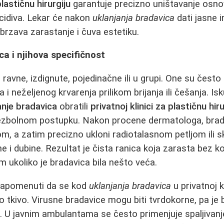
plastičnu hirurgiju
garantuje precizno uništavanje osno
ecidiva. Lekar će nakon
uklanjanja bradavica
dati jasne i
brzava zarastanje i čuva estetiku.
ca i njihova specifičnost
 ravne, izdignute, pojedinačne ili u grupi. One su čest
 i neželjenog krvarenja prilikom brijanja ili češanja. Is
anje bradavica
obratili
privatnoj klinici za plastičnu hiru
bezbolnom postupku. Nakon procene dermatologa, brada
m, a zatim precizno ukloni radiotalasnom petljom ili s
ne i dubine. Rezultat je čista ranica koja zarasta bez k
 ukoliko je bradavica bila nešto veća.
napomenuti da se kod
uklanjanja bradavica
u privatnoj k
 tkivo. Virusne bradavice mogu biti tvrdokorne, pa je b
. U javnim ambulantama se često primenjuje spaljivan