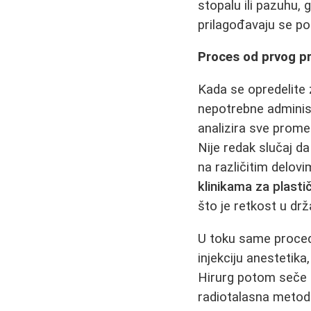
stopalu ili pazuhu, 
prilagođavaju se po
Proces od prvog p
Kada se opredelite
nepotrebne adminis
analizira sve prome
Nije redak slučaj d
na različitim delov
klinikama za plastič
što je retkost u d
U toku same proce
injekciju anestetik
Hirurg potom seče p
radiotalasna metoda