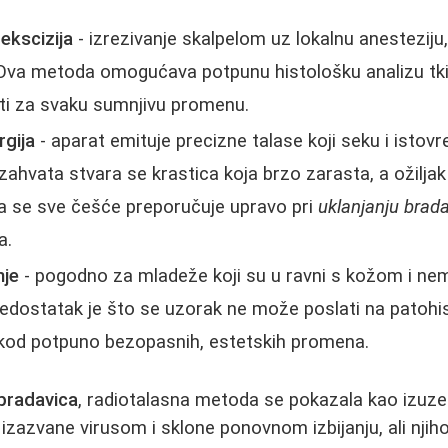
 ekscizija
- izrezivanje skalpelom uz lokalnu anesteziju
Ova metoda omogućava potpunu histološku analizu tkiv
ti za svaku sumnjivu promenu.
rgija
- aparat emituje precizne talase koji seku i istov
zahvata stvara se krastica koja brzo zarasta, a ožiljak
da se sve češće preporučuje upravo pri
uklanjanju brad
a.
nje
- pogodno za mladeže koji su u ravni s kožom i ne
dostatak je što se uzorak ne može poslati na patohis
kod potpuno bezopasnih, estetskih promena.
 bradavica
, radiotalasna metoda se pokazala kao izuze
izazvane virusom i sklone ponovnom izbijanju, ali njiho