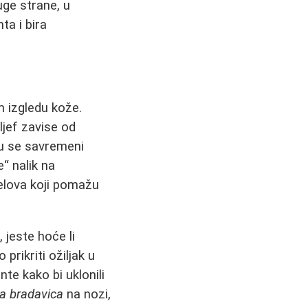
uge strane, u
ta i bira
m izgledu kože.
ljef zavise od
u se savremeni
“ nalik na
gelova koji pomažu
u, jeste hoće li
prikriti ožiljak u
te kako bi uklonili
ja bradavica
na nozi,