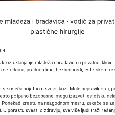
e mladeža i bradavica - vodič za privat
plastične hirurgije
-09
kroz uklanjanje mladeža i bradavica u privatnoj klinici
 o metodama, prednostima, bezbednosti, estetskom rez
 se oseća prijatno u svojoj koži. Male nepravilnosti, p
često potpuno bezopasne, mogu izazvati estetsku nela
 Ponekad izrastu na nezgodnom mestu, zakače se za od
i. U porastu svesti o zdravlju, sve više ljudi traži rešen