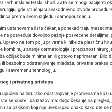
t i vrhunski estetski ishod. Zato se mnogi pacijenti o
hirurgiju
, gde stručnjaci svakodnevno izvode procedure
dinca prema svom izgledu i samopouzdanju.
nim ustanovama liste čekanja ponekad traju mesecima,
se ne posvećuje dovoljno pažnje posvećene detaljima,
ka. Upravo na tom polju privatne klinike za plastičnu hi
One kombinuju znanje dermatologije i preciznost hirurgi
 ožiljak bude minimalan ili gotovo neprimetan. Bilo da
a
ili bezbolno odstranjivanje mladeža, privatna praksa
gu i savremenu tehnologiju.
nog i privatnog pristupa
ili upućeni na hirurško odstranjivanje promena na koži 
ste se susreli sa izazovima: dugo čekanje na pregled,
m i sa ožiljkom koji nije uvek ispao onako kako ste se 