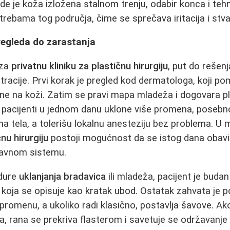
gde je koža izložena stalnom trenju, odabir konca i tehn
trebama tog područja, čime se sprečava iritacija i stva
regleda do zarastanja
 za
privatnu kliniku za plastičnu hirurgiju
, put do rešenja
tracije. Prvi korak je pregled kod dermatologa, koji
ne na koži. Zatim se pravi mapa mladeža i dogovara pl
a pacijenti u jednom danu uklone više promena, poseb
ima tela, a tolerišu lokalnu anesteziju bez problema. 
nu hirurgiju
postoji mogućnost da se istog dana obavi i
ržavnom sistemu.
dure
uklanjanja bradavica
ili mladeža, pacijent je buda
a, koja se opisuje kao kratak ubod. Ostatak zahvata je 
romenu, a ukoliko radi klasično, postavlja šavove. Ako
, rana se prekriva flasterom i savetuje se održavanj