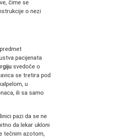
ve, čime se
nstrukcije o nezi
o predmet
kustva pacijenata
rgiju
svedoče o
vica se tretira pod
kalpelom, u
onaca, ili sa samo
linici pazi da se ne
itno da lekar ukloni
je tečnim azotom,