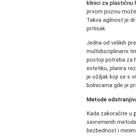
klinici za plastičnu 
prvom pozivu može d
Takva agilnost je d
pritisak.
Jedna od velikih pre
multidisciplinarni 
postoji potreba za 
estetiku, planira re
je ožiljak koji se 
bolnicama gde je pri
Metode odstranjiva
Kada zakoračite u
savremenih metoda. 
bezbednost i minima