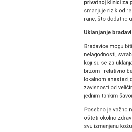
privatnoj klinici za 
smanjuje rizik od r
rane, što dodatno u
Uklanjanje bradavi
Bradavice mogu biti
nelagodnosti, svraba
koji su se za
uklanj
brzom i relativno 
lokalnom anestezijo
zavisnosti od veliči
jednim tankim šavom
Posebno je važno 
ošteti okolno zdravo
svu izmenjenu kožu