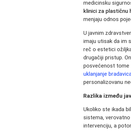
medicinsku sigurnos
klinici za plastičnu 
menjaju odnos poje
U javnim zdravstve
imaju utisak da im 
reč o estetici ožilj
drugačiji pristup. 
posvećenost tome da
uklanjanje bradavic
personalizovanu ne
Razlika između jav
Ukoliko ste ikada b
sistema, verovatno 
intervenciju, a poto