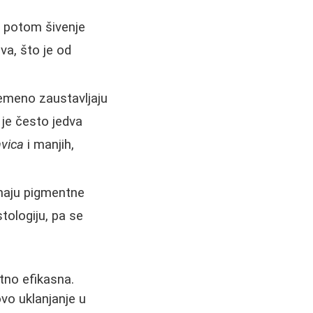
, potom šivenje
a, što je od
remeno zaustavljaju
 je često jedva
avica
i manjih,
maju pigmentne
tologiju, pa se
tno efikasna.
vo uklanjanje u