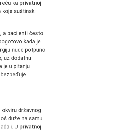
kreću ka
privatnoj
 koje suštinski
 a pacijenti često
 pogotovo kada je
rurgiju nude potpuno
je, uz dodatnu
 je u pitanju
 obezbeđuje
u okviru državnog
 još duže na samu
nadali. U
privatnoj