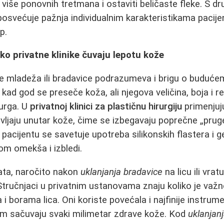
više ponovnih tretmana i ostaviti beličaste fleke. S dr
posvećuje pažnja individualnim karakteristikama pacijen
p.
ako privatne klinike čuvaju lepotu kože
e mladeža ili bradavice podrazumeva i brigu o buduće
 kad god se preseče koža, ali njegova veličina, boja i re
rurga. U
privatnoj klinici za plastičnu hirurgiju
primenjuj
avljaju unutar kože, čime se izbegavaju poprečne „pruge
pacijentu se savetuje upotreba silikonskih flastera i 
om omekša i izbledi.
ata, naročito nakon
uklanjanja bradavice
na licu ili vrat
. Stručnjaci u privatnim ustanovama znaju koliko je važno 
 borama lica. Oni koriste povećala i najfinije instrumen
om sačuvaju svaki milimetar zdrave kože. Kod
uklanjan