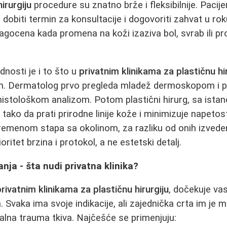
hirurgiju
procedure su znatno brže i fleksibilnije. Pacije
obiti termin za konsultacije i dogovoriti zahvat u rok
ragocena kada promena na koži izaziva bol, svrab ili pr
dnosti je i to što u
privatnim klinikama za plastičnu hi
tim. Dermatolog prvo pregleda mladež dermoskopom i pr
histološkom analizom. Potom plastični hirurg, sa ist
z tako da prati prirodne linije kože i minimizuje napeto
s vremenom stapa sa okolinom, za razliku od onih izved
oritet brzina i protokol, a ne estetski detalj.
nja - šta nudi privatna klinika?
privatnim klinikama za plastičnu hirurgiju
, dočekuje vas
Svaka ima svoje indikacije, ali zajednička crta im je 
lna trauma tkiva. Najčešće se primenjuju: