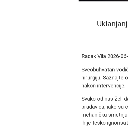
Uklanjanj
Radak Vila
2026-06
Sveobuhvatan vodič 
hirurgiju. Saznajte
nakon intervencije.
Svako od nas želi da
bradavica, iako su 
mehaničku smetnju.
ih je teško ignorisat