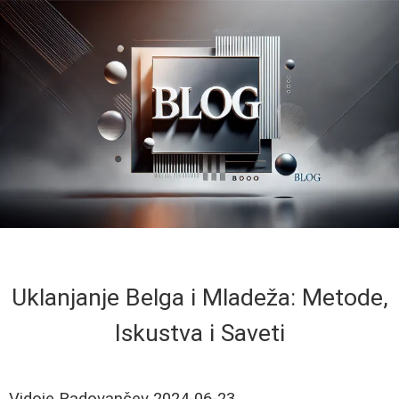
Uklanjanje Belga i Mladeža: Metode,
Iskustva i Saveti
Vidoje Radovančev
2024-06-23