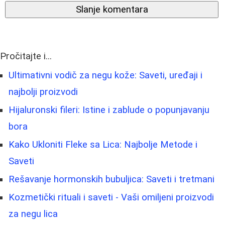
Slanje komentara
Pročitajte i...
Ultimativni vodič za negu kože: Saveti, uređaji i
najbolji proizvodi
Hijaluronski fileri: Istine i zablude o popunjavanju
bora
Kako Ukloniti Fleke sa Lica: Najbolje Metode i
Saveti
Rešavanje hormonskih bubuljica: Saveti i tretmani
Kozmetički rituali i saveti - Vaši omiljeni proizvodi
za negu lica