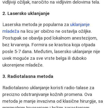
vidljiviji ožiljak, naročito na vidljivim delovima tela.
2. Lasersko uklanjanje
Laserska metoda je popularna za
uklanjanje
mladeža
na licu jer obično ne ostavlja ožiljke.
Postupak se obavlja pod lokalnom anestezijom,
bez krvarenja. Formira se krastica koja otpada
posle 5-7 dana. Međutim, lasersko uklanjanje nije
uvek moguće za sve vrste belga ili duboko
ukorenjene mladeže.
3. Radiotalasna metoda
Radiotalasno uklanjanje koristi radio-talase za
precizno odstranjivanje kožnih promena. Ova
metoda je manje invazivna od klasične hirurgije, sa
minimalnim krvarenjem i bržim zarastanjem.