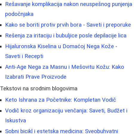
Rešavanje komplikacija nakon neuspešnog punjenja
podočnjaka
Kako se boriti protiv prvih bora - Saveti i preporuke
Rešenja za iritaciju i bubuljice posle depilacije lica
Hijaluronska Kiselina u Domaćoj Nega Kože -
Saveti i Recepti
Anti-Age Nega za Masnu i Mešovitu Kožu: Kako
Izabrati Prave Proizvode
Tekstovi na srodnim blogovima
Keto Ishrana za Početnike: Kompletan Vodič
Vodič kroz organizaciju venčanja: Saveti, Budžet i
Iskustva
Sobni bicikl i estetska medicina: Sveobuhvatni