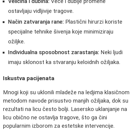
Veličina i dubina:
Veće i dublje promene
ostavljaju vidljivije tragove.
Način zatvaranja rane:
Plastični hirurzi koriste
specijalne tehnike šivenja koje minimiziraju
ožiljke.
Individualna sposobnost zarastanja:
Neki ljudi
imaju sklonost ka stvaranju keloidnih ožiljaka.
Iskustva pacijenata
Mnogi koji su uklonili mladeže na ledjima klasičnom
metodom navode prisustvo manjih ožiljaka, dok su
rezultati na licu često bolji. Lasersko uklanjanje na
licu obično ne ostavlja tragove, što ga čini
popularnim izborom za estetske intervencije.