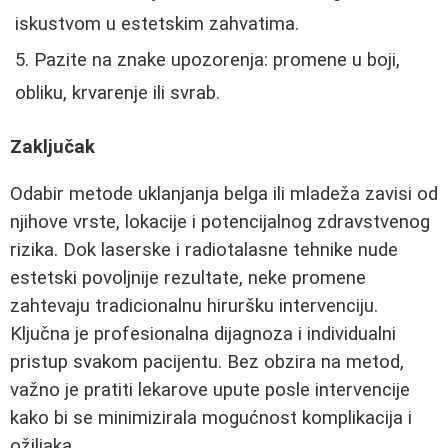
iskustvom u estetskim zahvatima.
Pazite na znake upozorenja: promene u boji,
obliku, krvarenje ili svrab.
Zaključak
Odabir metode uklanjanja belga ili mladeža zavisi od
njihove vrste, lokacije i potencijalnog zdravstvenog
rizika. Dok laserske i radiotalasne tehnike nude
estetski povoljnije rezultate, neke promene
zahtevaju tradicionalnu hiruršku intervenciju.
Ključna je profesionalna dijagnoza i individualni
pristup svakom pacijentu. Bez obzira na metod,
važno je pratiti lekarove upute posle intervencije
kako bi se minimizirala mogućnost komplikacija i
ožiljaka.