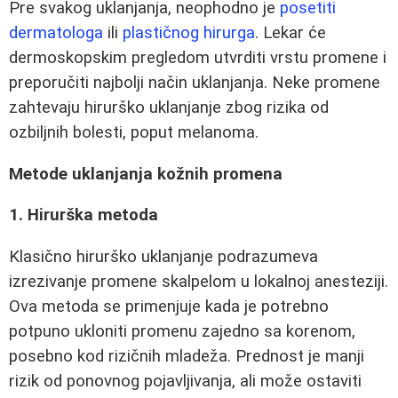
Pre svakog uklanjanja, neophodno je
posetiti
dermatologa
ili
plastičnog hirurga
. Lekar će
dermoskopskim pregledom utvrditi vrstu promene i
preporučiti najbolji način uklanjanja. Neke promene
zahtevaju hirurško uklanjanje zbog rizika od
ozbiljnih bolesti, poput melanoma.
Metode uklanjanja kožnih promena
1. Hirurška metoda
Klasično hirurško uklanjanje podrazumeva
izrezivanje promene skalpelom u lokalnoj anesteziji.
Ova metoda se primenjuje kada je potrebno
potpuno ukloniti promenu zajedno sa korenom,
posebno kod rizičnih mladeža. Prednost je manji
rizik od ponovnog pojavljivanja, ali može ostaviti