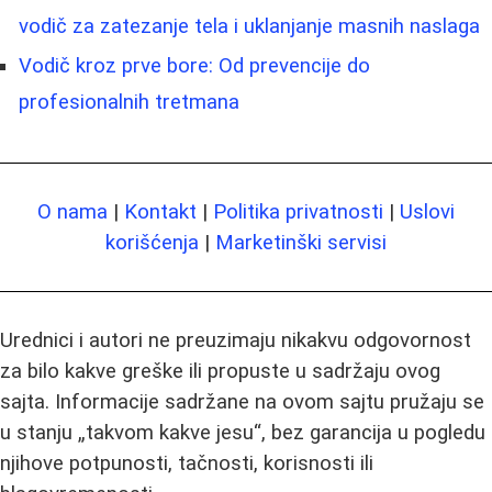
vodič za zatezanje tela i uklanjanje masnih naslaga
Vodič kroz prve bore: Od prevencije do
profesionalnih tretmana
O nama
|
Kontakt
|
Politika privatnosti
|
Uslovi
korišćenja
|
Marketinški servisi
Urednici i autori ne preuzimaju nikakvu odgovornost
za bilo kakve greške ili propuste u sadržaju ovog
sajta. Informacije sadržane na ovom sajtu pružaju se
u stanju „takvom kakve jesu“, bez garancija u pogledu
njihove potpunosti, tačnosti, korisnosti ili