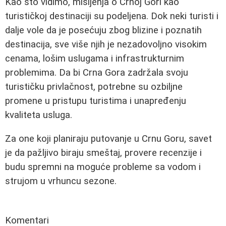
Kao što vidimo, mišljenja o Crnoj Gori kao
turističkoj destinaciji su podeljena. Dok neki turisti i
dalje vole da je posećuju zbog blizine i poznatih
destinacija, sve više njih je nezadovoljno visokim
cenama, lošim uslugama i infrastrukturnim
problemima. Da bi Crna Gora zadržala svoju
turističku privlačnost, potrebne su ozbiljne
promene u pristupu turistima i unapređenju
kvaliteta usluga.
Za one koji planiraju putovanje u Crnu Goru, savet
je da pažljivo biraju smeštaj, provere recenzije i
budu spremni na moguće probleme sa vodom i
strujom u vrhuncu sezone.
Komentari