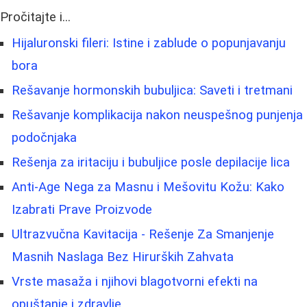
Pročitajte i...
Hijaluronski fileri: Istine i zablude o popunjavanju
bora
Rešavanje hormonskih bubuljica: Saveti i tretmani
Rešavanje komplikacija nakon neuspešnog punjenja
podočnjaka
Rešenja za iritaciju i bubuljice posle depilacije lica
Anti-Age Nega za Masnu i Mešovitu Kožu: Kako
Izabrati Prave Proizvode
Ultrazvučna Kavitacija - Rešenje Za Smanjenje
Masnih Naslaga Bez Hirurških Zahvata
Vrste masaža i njihovi blagotvorni efekti na
opuštanje i zdravlje