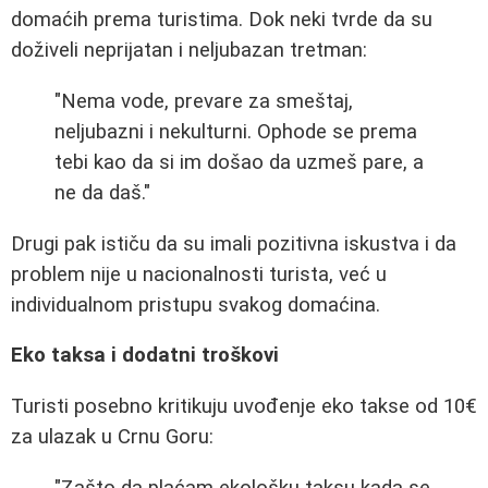
domaćih prema turistima. Dok neki tvrde da su
doživeli neprijatan i neljubazan tretman:
"Nema vode, prevare za smeštaj,
neljubazni i nekulturni. Ophode se prema
tebi kao da si im došao da uzmeš pare, a
ne da daš."
Drugi pak ističu da su imali pozitivna iskustva i da
problem nije u nacionalnosti turista, već u
individualnom pristupu svakog domaćina.
Eko taksa i dodatni troškovi
Turisti posebno kritikuju uvođenje eko takse od 10€
za ulazak u Crnu Goru:
"Zašto da plaćam ekološku taksu kada se