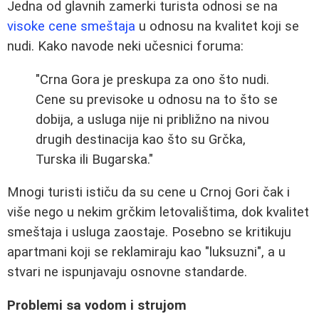
Jedna od glavnih zamerki turista odnosi se na
visoke cene smeštaja
u odnosu na kvalitet koji se
nudi. Kako navode neki učesnici foruma:
"Crna Gora je preskupa za ono što nudi.
Cene su previsoke u odnosu na to što se
dobija, a usluga nije ni približno na nivou
drugih destinacija kao što su Grčka,
Turska ili Bugarska."
Mnogi turisti ističu da su cene u Crnoj Gori čak i
više nego u nekim grčkim letovalištima, dok kvalitet
smeštaja i usluga zaostaje. Posebno se kritikuju
apartmani koji se reklamiraju kao "luksuzni", a u
stvari ne ispunjavaju osnovne standarde.
Problemi sa vodom i strujom