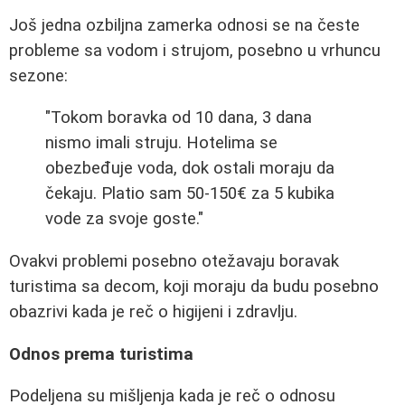
Još jedna ozbiljna zamerka odnosi se na česte
probleme sa vodom i strujom, posebno u vrhuncu
sezone:
"Tokom boravka od 10 dana, 3 dana
nismo imali struju. Hotelima se
obezbeđuje voda, dok ostali moraju da
čekaju. Platio sam 50-150€ za 5 kubika
vode za svoje goste."
Ovakvi problemi posebno otežavaju boravak
turistima sa decom, koji moraju da budu posebno
obazrivi kada je reč o higijeni i zdravlju.
Odnos prema turistima
Podeljena su mišljenja kada je reč o odnosu