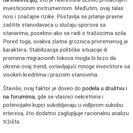
investicionim instrumentom. Međutim, ovaj talas
nosi i značajne rizike. Postavlja se pitanje pravne
zaštite stanodavaca u slučaju sporova sa
stanarima, posebno ako se radi o tražiocima azila.
Pored toga, ovakva zlatna groznica privremenog je
karaktera. Stabilizacija političke situacije ili
promena migracionih tokova mogla bi brzo da
okrene ovaj trend, ostavljajući mnoge investitore sa
visokim kreditima i praznim stanovima.
Štaviše, ovaj faktor je doveo do
podela u društvu i
na forumima
, gde se vlasnici nekretnina i
potencijalni kupci sukobljavaju u vidljivom sukobu
interesa, što dodatno zaglupljuje racionalnu analizu
tržišta.