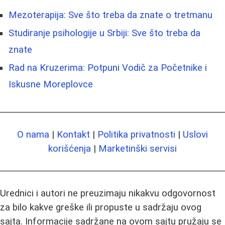
Mezoterapija: Sve što treba da znate o tretmanu
Studiranje psihologije u Srbiji: Sve što treba da
znate
Rad na Kruzerima: Potpuni Vodič za Početnike i
Iskusne Moreplovce
O nama
|
Kontakt
|
Politika privatnosti
|
Uslovi
korišćenja
|
Marketinški servisi
Urednici i autori ne preuzimaju nikakvu odgovornost
za bilo kakve greške ili propuste u sadržaju ovog
sajta. Informacije sadržane na ovom sajtu pružaju se