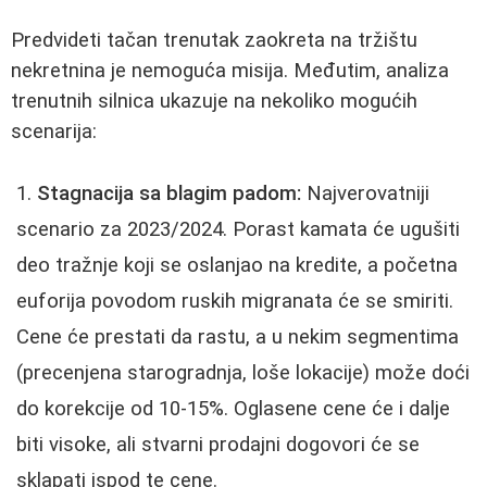
Predvideti tačan trenutak zaokreta na tržištu
nekretnina je nemoguća misija. Međutim, analiza
trenutnih silnica ukazuje na nekoliko mogućih
scenarija:
Stagnacija sa blagim padom:
Najverovatniji
scenario za 2023/2024. Porast kamata će ugušiti
deo tražnje koji se oslanjao na kredite, a početna
euforija povodom ruskih migranata će se smiriti.
Cene će prestati da rastu, a u nekim segmentima
(precenjena starogradnja, loše lokacije) može doći
do korekcije od 10-15%. Oglasene cene će i dalje
biti visoke, ali stvarni prodajni dogovori će se
sklapati ispod te cene.