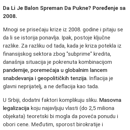
Da Li Je Balon Spreman Da Pukne? Poređenje sa
2008.
Mnogi se prisećaju krize iz 2008. godine i pitaju se
da li se istorija ponavlja. Ipak, postoje ključne
razlike. Za razliku od tada, kada je kriza potekla iz
finansijskog sektora zbog "subprime" kredita,
današnja situacija je pokrenuta kombinacijom
pandemije, poremećaja u globalnim lancem
snabdevanja i geopolitičkih tenzija
. Inflacija je
glavni neprijatelj, a ne deflacija kao tada.
U Srbiji, dodatni faktori komplikuju sliku.
Masovna
legalizacija
koju najavljuju vlasti (do 2,5 miliona
objekata) teoretski bi mogla da poveća ponudu i
obori cene. Međutim, sporost birokratije i