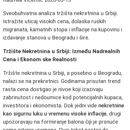
Sveobuhvatna analiza tržišta nekretnina u Srbiji.
Istražite uticaj visokih cena, dolaska ruskih
migranata, kamatnih stopa i inflacije na kupovinu i
izdavanje stanova u Beogradu i šire.
Tržište Nekretnina u Srbiji: Između Nadrealnih
Cena i Ekonom ske Realnosti
Tržište nekretnina u Srbiji, a posebno u Beogradu,
nalazi se na prekretnici. Godinama prisutan trend
rasta cena dostigao je nivoe koji izazivaju
zabrinutost i nedoumice kod potencijalnih kupaca,
investitora i ekonomista. Dok jedni vide
nekretnine
kao sigurnu luku u vremenu visoke inflacije
, drugi
upozoravaju na formiranje balona čiji je prsnuće
samo pitanje vremena. Ovaj tekst nastoji da