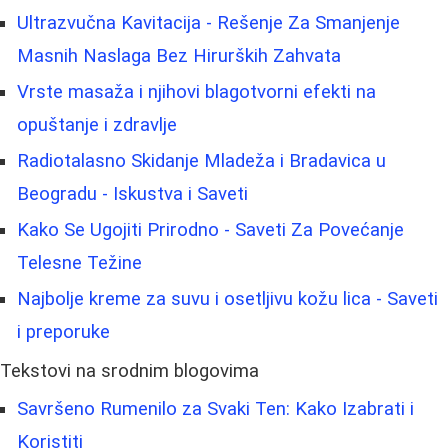
Ultrazvučna Kavitacija - Rešenje Za Smanjenje
Masnih Naslaga Bez Hirurških Zahvata
Vrste masaža i njihovi blagotvorni efekti na
opuštanje i zdravlje
Radiotalasno Skidanje Mladeža i Bradavica u
Beogradu - Iskustva i Saveti
Kako Se Ugojiti Prirodno - Saveti Za Povećanje
Telesne Težine
Najbolje kreme za suvu i osetljivu kožu lica - Saveti
i preporuke
Tekstovi na srodnim blogovima
Savršeno Rumenilo za Svaki Ten: Kako Izabrati i
Koristiti