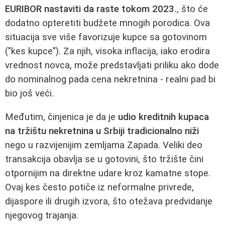
EURIBOR nastaviti da raste tokom 2023.
, što će
dodatno opteretiti budžete mnogih porodica. Ova
situacija sve više favorizuje kupce sa gotovinom
("kes kupce"). Za njih, visoka inflacija, iako erodira
vrednost novca, može predstavljati priliku ako dode
do nominalnog pada cena nekretnina - realni pad bi
bio još veći.
Međutim, činjenica je da je
udio kreditnih kupaca
na tržištu nekretnina u Srbiji tradicionalno niži
nego u razvijenijim zemljama Zapada. Veliki deo
transakcija obavlja se u gotovini, što tržište čini
otpornijim na direktne udare kroz kamatne stope.
Ovaj kes često potiče iz neformalne privrede,
dijaspore ili drugih izvora, što otežava predvidanje
njegovog trajanja.