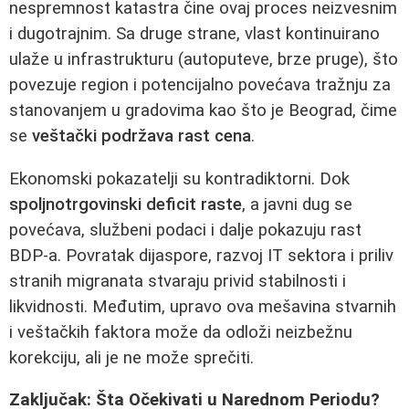
nespremnost katastra čine ovaj proces neizvesnim
i dugotrajnim. Sa druge strane, vlast kontinuirano
ulaže u infrastrukturu (autoputeve, brze pruge), što
povezuje region i potencijalno povećava tražnju za
stanovanjem u gradovima kao što je Beograd, čime
se
veštački podržava rast cena
.
Ekonomski pokazatelji su kontradiktorni. Dok
spoljnotrgovinski deficit raste
, a javni dug se
povećava, službeni podaci i dalje pokazuju rast
BDP-a. Povratak dijaspore, razvoj IT sektora i priliv
stranih migranata stvaraju privid stabilnosti i
likvidnosti. Međutim, upravo ova mešavina stvarnih
i veštačkih faktora može da odloži neizbežnu
korekciju, ali je ne može sprečiti.
Zaključak: Šta Očekivati u Narednom Periodu?