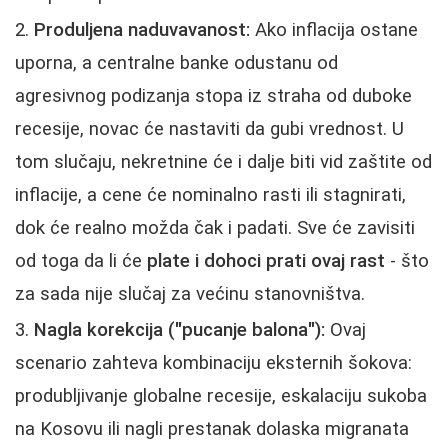
Produljena naduvavanost:
Ako inflacija ostane
uporna, a centralne banke odustanu od
agresivnog podizanja stopa iz straha od duboke
recesije, novac će nastaviti da gubi vrednost. U
tom slučaju, nekretnine će i dalje biti vid zaštite od
inflacije, a cene će nominalno rasti ili stagnirati,
dok će realno možda čak i padati. Sve će zavisiti
od toga da li će
plate i dohoci prati ovaj rast
- što
za sada nije slučaj za većinu stanovništva.
Nagla korekcija ("pucanje balona"):
Ovaj
scenario zahteva kombinaciju eksternih šokova:
produbljivanje globalne recesije, eskalaciju sukoba
na Kosovu ili nagli prestanak dolaska migranata