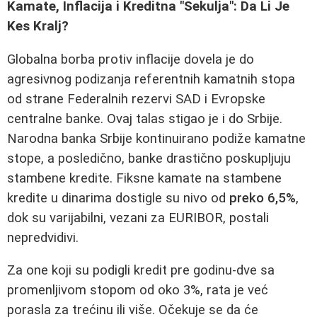
Kamate, Inflacija i Kreditna "Sekulja": Da Li Je
Kes Kralj?
Globalna borba protiv inflacije dovela je do
agresivnog podizanja referentnih kamatnih stopa
od strane Federalnih rezervi SAD i Evropske
centralne banke. Ovaj talas stigao je i do Srbije.
Narodna banka Srbije kontinuirano podiže kamatne
stope, a posledično, banke drastično poskupljuju
stambene kredite. Fiksne kamate na stambene
kredite u dinarima dostigle su nivo od
preko 6,5%
,
dok su varijabilni, vezani za EURIBOR, postali
nepredvidivi.
Za one koji su podigli kredit pre godinu-dve sa
promenljivom stopom od oko 3%, rata je već
porasla za trećinu ili više. Očekuje se da će