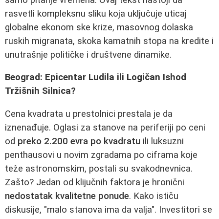
rasvetli kompleksnu sliku koja uključuje uticaj
globalne ekonom ske krize, masovnog dolaska
ruskih migranata, skoka kamatnih stopa na kredite i
unutrašnje političke i društvene dinamike.
Beograd: Epicentar Ludila ili Logičan Ishod
Tržišnih Silnica?
Cena kvadrata u prestolnici prestala je da
iznenađuje. Oglasi za stanove na periferiji po ceni
od
preko 2.200 evra po kvadratu
ili luksuzni
penthausovi u novim zgradama po ciframa koje
teže astronomskim, postali su svakodnevnica.
Zašto? Jedan od klijučnih faktora je hronični
nedostatak kvalitetne ponude
. Kako ističu
diskusije, "malo stanova ima da valja". Investitori se