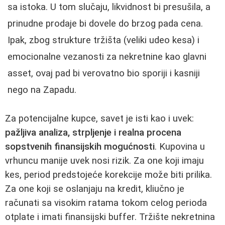
sa istoka. U tom slučaju, likvidnost bi presušila, a
prinudne prodaje bi dovele do brzog pada cena.
Ipak, zbog strukture tržišta (veliki udeo kesa) i
emocionalne vezanosti za nekretnine kao glavni
asset, ovaj pad bi verovatno bio sporiji i kasniji
nego na Zapadu.
Za potencijalne kupce, savet je isti kao i uvek:
pažljiva analiza, strpljenje i realna procena
sopstvenih finansijskih mogućnosti
. Kupovina u
vrhuncu manije uvek nosi rizik. Za one koji imaju
kes, period predstojeće korekcije može biti prilika.
Za one koji se oslanjaju na kredit, kliučno je
računati sa visokim ratama tokom celog perioda
otplate i imati finansijski buffer. Tržište nekretnina