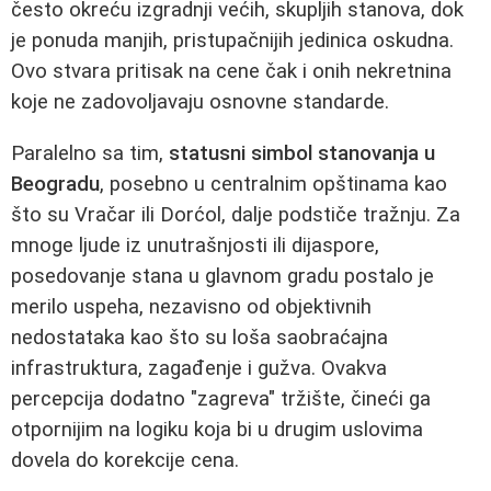
često okreću izgradnji većih, skupljih stanova, dok
je ponuda manjih, pristupačnijih jedinica oskudna.
Ovo stvara pritisak na cene čak i onih nekretnina
koje ne zadovoljavaju osnovne standarde.
Paralelno sa tim,
statusni simbol stanovanja u
Beogradu
, posebno u centralnim opštinama kao
što su Vračar ili Dorćol, dalje podstiče tražnju. Za
mnoge ljude iz unutrašnjosti ili dijaspore,
posedovanje stana u glavnom gradu postalo je
merilo uspeha, nezavisno od objektivnih
nedostataka kao što su loša saobraćajna
infrastruktura, zagađenje i gužva. Ovakva
percepcija dodatno "zagreva" tržište, čineći ga
otpornijim na logiku koja bi u drugim uslovima
dovela do korekcije cena.