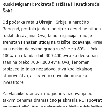
Ruski Migranti: Pokretač Tržišta ili Kratkoročni
Šok?
Od početka rata u Ukrajini, Srbija, a naročito
Beograd, postala je destinacija za desetine hiljada
ruskih državljana. Ovaj talas migracija imao je
trenutan i snažan uticaj na tržište izdavanja
. Kirije
su u nekim delovima grada skočile za 50% ili čak
100%, sa standardnih 300-400 evra za dvosoban
stan na preko 700-1.000 evra. Ovaj fenomen
proizveo je talas nezadovoljstva kod lokalnog
stanovništva, ali i stvorio novu dinamiku za
investitore.
Za vlasnike stanova, mogućnost izdavanja po
takvim cenama
dramatično je skratila ROI (povrat
na investiciju)
, što je nekretnine učinilo privlačnijim