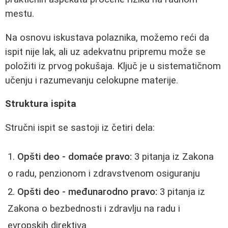
mestu.
Na osnovu iskustava polaznika, možemo reći da
ispit nije lak, ali uz adekvatnu pripremu može se
položiti iz prvog pokušaja. Ključ je u sistematičnom
učenju i razumevanju celokupne materije.
Struktura ispita
Stručni ispit se sastoji iz četiri dela:
Opšti deo - domaće pravo:
3 pitanja iz Zakona
o radu, penzionom i zdravstvenom osiguranju
Opšti deo - međunarodno pravo:
3 pitanja iz
Zakona o bezbednosti i zdravlju na radu i
evropskih direktiva