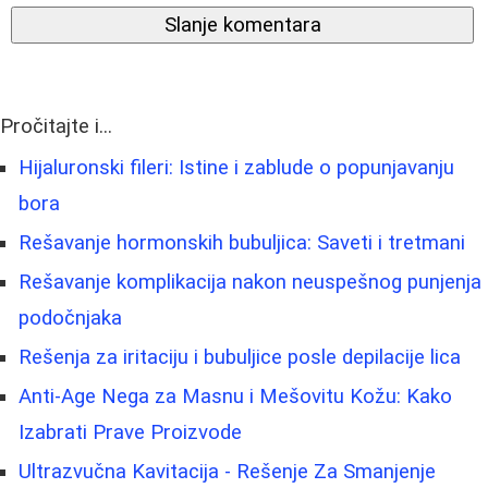
Slanje komentara
Pročitajte i...
Hijaluronski fileri: Istine i zablude o popunjavanju
bora
Rešavanje hormonskih bubuljica: Saveti i tretmani
Rešavanje komplikacija nakon neuspešnog punjenja
podočnjaka
Rešenja za iritaciju i bubuljice posle depilacije lica
Anti-Age Nega za Masnu i Mešovitu Kožu: Kako
Izabrati Prave Proizvode
Ultrazvučna Kavitacija - Rešenje Za Smanjenje