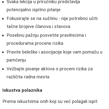
Svaka lekcija u priručniku predstavlja
potencijalno ispitno pitanje
Fokusirajte se na suštinu - nije potrebno učiti
tačne brojeve članova i stavova
Posebnu pažnju posvetite pravilnicima i
procedurama procene rizika
Pravite beleške i asocijacije koje vam pomažu u
pamćenju
Vežbajte pisanje aktova o proceni rizika za
različita radna mesta
Iskustva polaznika
Prema iskustvima onih koji su već polagali ispit: