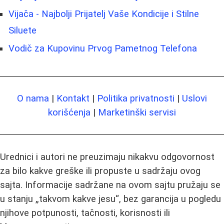
Vijača - Najbolji Prijatelj Vaše Kondicije i Stilne
Siluete
Vodič za Kupovinu Prvog Pametnog Telefona
O nama
|
Kontakt
|
Politika privatnosti
|
Uslovi
korišćenja
|
Marketinški servisi
Urednici i autori ne preuzimaju nikakvu odgovornost
za bilo kakve greške ili propuste u sadržaju ovog
sajta. Informacije sadržane na ovom sajtu pružaju se
u stanju „takvom kakve jesu“, bez garancija u pogledu
njihove potpunosti, tačnosti, korisnosti ili