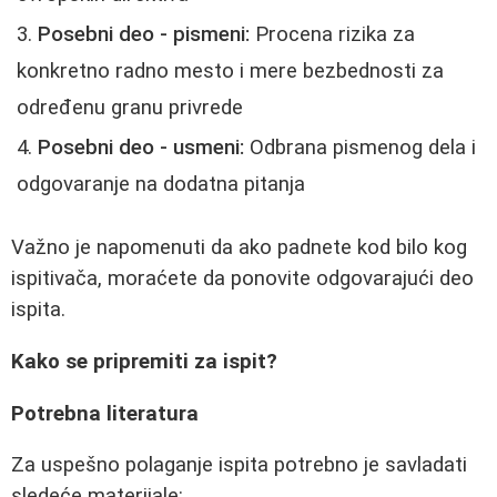
Posebni deo - pismeni:
Procena rizika za
konkretno radno mesto i mere bezbednosti za
određenu granu privrede
Posebni deo - usmeni:
Odbrana pismenog dela i
odgovaranje na dodatna pitanja
Važno je napomenuti da ako padnete kod bilo kog
ispitivača, moraćete da ponovite odgovarajući deo
ispita.
Kako se pripremiti za ispit?
Potrebna literatura
Za uspešno polaganje ispita potrebno je savladati
sledeće materijale: