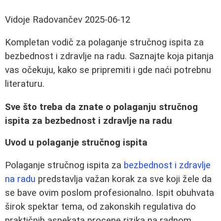
Vidoje Radovančev
2025-06-12
Kompletan vodič za polaganje stručnog ispita za
bezbednost i zdravlje na radu. Saznajte koja pitanja
vas očekuju, kako se pripremiti i gde naći potrebnu
literaturu.
Sve što treba da znate o polaganju stručnog
ispita za bezbednost i zdravlje na radu
Uvod u polaganje stručnog ispita
Polaganje stručnog ispita za
bezbednost i zdravlje
na radu
predstavlja važan korak za sve koji žele da
se bave ovim poslom profesionalno. Ispit obuhvata
širok spektar tema, od zakonskih regulativa do
praktičnih aspekata procene rizika na radnom