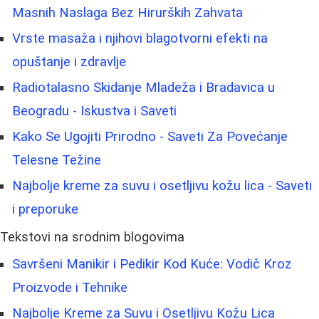
Masnih Naslaga Bez Hirurških Zahvata
Vrste masaža i njihovi blagotvorni efekti na
opuštanje i zdravlje
Radiotalasno Skidanje Mladeža i Bradavica u
Beogradu - Iskustva i Saveti
Kako Se Ugojiti Prirodno - Saveti Za Povećanje
Telesne Težine
Najbolje kreme za suvu i osetljivu kožu lica - Saveti
i preporuke
Tekstovi na srodnim blogovima
Savršeni Manikir i Pedikir Kod Kuće: Vodič Kroz
Proizvode i Tehnike
Najbolje Kreme za Suvu i Osetljivu Kožu Lica