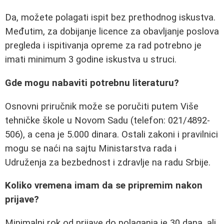
Da, možete polagati ispit bez prethodnog iskustva.
Međutim, za dobijanje licence za obavljanje poslova
pregleda i ispitivanja opreme za rad potrebno je
imati minimum 3 godine iskustva u struci.
Gde mogu nabaviti potrebnu literaturu?
Osnovni priručnik može se poručiti putem Više
tehničke škole u Novom Sadu (telefon: 021/4892-
506), a cena je 5.000 dinara. Ostali zakoni i pravilnici
mogu se naći na sajtu Ministarstva rada i
Udruženja za bezbednost i zdravlje na radu Srbije.
Koliko vremena imam da se pripremim nakon
prijave?
Minimalni rok od prijave do polaganja je 30 dana, ali