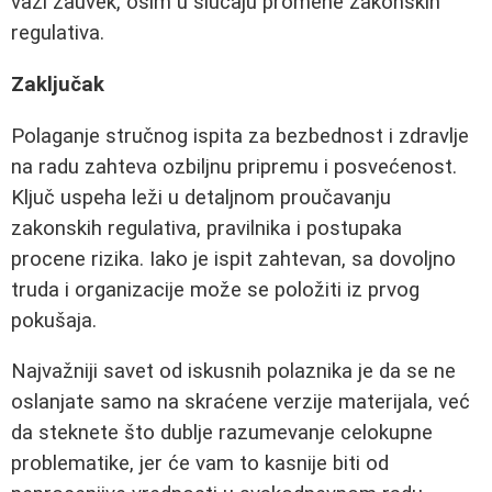
važi zauvek, osim u slučaju promene zakonskih
regulativa.
Zaključak
Polaganje stručnog ispita za bezbednost i zdravlje
na radu zahteva ozbiljnu pripremu i posvećenost.
Ključ uspeha leži u detaljnom proučavanju
zakonskih regulativa, pravilnika i postupaka
procene rizika. Iako je ispit zahtevan, sa dovoljno
truda i organizacije može se položiti iz prvog
pokušaja.
Najvažniji savet od iskusnih polaznika je da se ne
oslanjate samo na skraćene verzije materijala, već
da steknete što dublje razumevanje celokupne
problematike, jer će vam to kasnije biti od