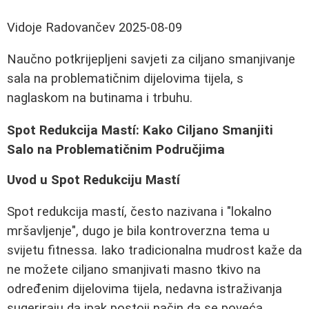
Vidoje Radovančev
2025-08-09
Naučno potkrijepljeni savjeti za ciljano smanjivanje
sala na problematičnim dijelovima tijela, s
naglaskom na butinama i trbuhu.
Spot Redukcija Mastí: Kako Ciljano Smanjiti
Salo na Problematičnim Područjima
Uvod u Spot Redukciju Mastí
Spot redukcija mastí, često nazivana i "lokalno
mršavljenje", dugo je bila kontroverzna tema u
svijetu fitnessa. Iako tradicionalna mudrost kaže da
ne možete ciljano smanjivati masno tkivo na
određenim dijelovima tijela, nedavna istraživanja
sugeriraju da ipak postoji način da se poveća