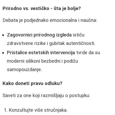
Prirodno vs. vestičko - šta je bolje?
Debata je podjednako emocionalna i naučna:
Zagovornici prirodnog izgleda
ističu
zdravstvene rizike i gubitak autentičnosti.
Pristalice estetskih intervencija
tvrde da su
moderni silikoni bezbedni i podižu
samopouzdanje.
Kako doneti pravu odluku?
Saveti za one koji razmišljaju o postupku:
Konzultujte više stručnjaka.