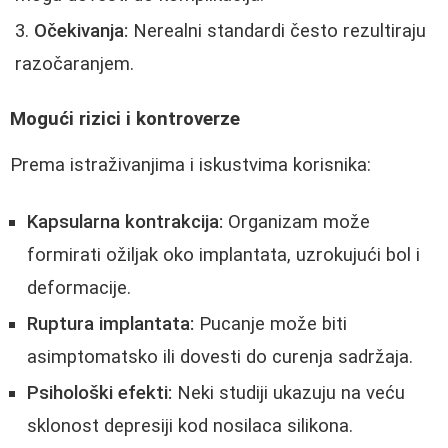
Očekivanja:
Nerealni standardi često rezultiraju
razočaranjem.
Mogući rizici i kontroverze
Prema istraživanjima i iskustvima korisnika:
Kapsularna kontrakcija:
Organizam može
formirati ožiljak oko implantata, uzrokujući bol i
deformacije.
Ruptura implantata:
Pucanje može biti
asimptomatsko ili dovesti do curenja sadržaja.
Psihološki efekti:
Neki studiji ukazuju na veću
sklonost depresiji kod nosilaca silikona.