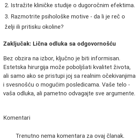
Istražite kliničke studije o dugoročnim efektima.
Razmotrite psihološke motive - da li je reč o
želji ili pritisku okoline?
Zaključak: Lična odluka sa odgovornošću
Bez obzira na izbor, ključno je biti informisan.
Estetska hirurgija može poboljšati kvalitet života,
ali samo ako se pristupi joj sa realnim očekivanjima
i svesnošću o mogućim posledicama. Vaše telo -
vaša odluka, ali pametno odvagajte sve argumente.
Komentari
Trenutno nema komentara za ovaj članak.