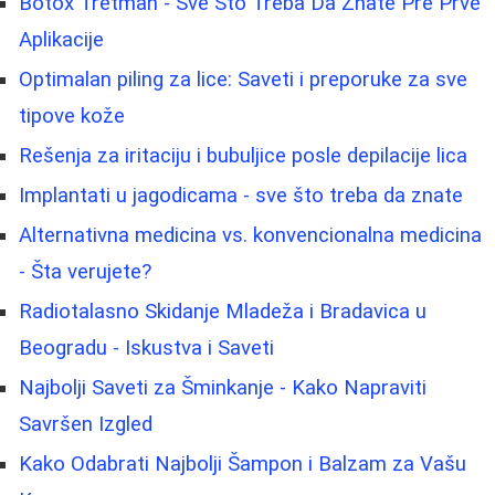
Botox Tretman - Sve Što Treba Da Znate Pre Prve
Aplikacije
Optimalan piling za lice: Saveti i preporuke za sve
tipove kože
Rešenja za iritaciju i bubuljice posle depilacije lica
Implantati u jagodicama - sve što treba da znate
Alternativna medicina vs. konvencionalna medicina
- Šta verujete?
Radiotalasno Skidanje Mladeža i Bradavica u
Beogradu - Iskustva i Saveti
Najbolji Saveti za Šminkanje - Kako Napraviti
Savršen Izgled
Kako Odabrati Najbolji Šampon i Balzam za Vašu