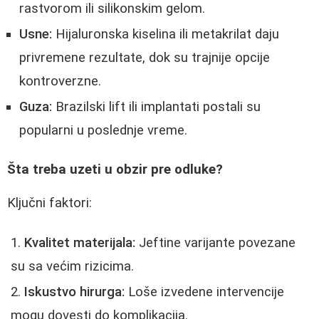
rastvorom ili silikonskim gelom.
Usne:
Hijaluronska kiselina ili metakrilat daju
privremene rezultate, dok su trajnije opcije
kontroverzne.
Guza:
Brazilski lift ili implantati postali su
popularni u poslednje vreme.
Šta treba uzeti u obzir pre odluke?
Ključni faktori:
Kvalitet materijala:
Jeftine varijante povezane
su sa većim rizicima.
Iskustvo hirurga:
Loše izvedene intervencije
mogu dovesti do komplikacija.