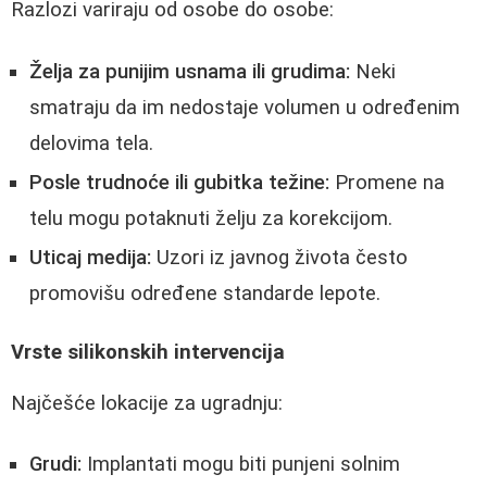
Razlozi variraju od osobe do osobe:
Želja za punijim usnama ili grudima:
Neki
smatraju da im nedostaje volumen u određenim
delovima tela.
Posle trudnoće ili gubitka težine:
Promene na
telu mogu potaknuti želju za korekcijom.
Uticaj medija:
Uzori iz javnog života često
promovišu određene standarde lepote.
Vrste silikonskih intervencija
Najčešće lokacije za ugradnju:
Grudi:
Implantati mogu biti punjeni solnim