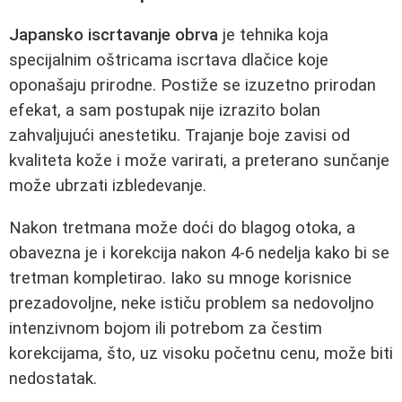
Japansko iscrtavanje obrva
je tehnika koja
specijalnim oštricama iscrtava dlačice koje
oponašaju prirodne. Postiže se izuzetno prirodan
efekat, a sam postupak nije izrazito bolan
zahvaljujući anestetiku. Trajanje boje zavisi od
kvaliteta kože i može varirati, a preterano sunčanje
može ubrzati izbledevanje.
Nakon tretmana može doći do blagog otoka, a
obavezna je i korekcija nakon 4-6 nedelja kako bi se
tretman kompletirao. Iako su mnoge korisnice
prezadovoljne, neke ističu problem sa nedovoljno
intenzivnom bojom ili potrebom za čestim
korekcijama, što, uz visoku početnu cenu, može biti
nedostatak.