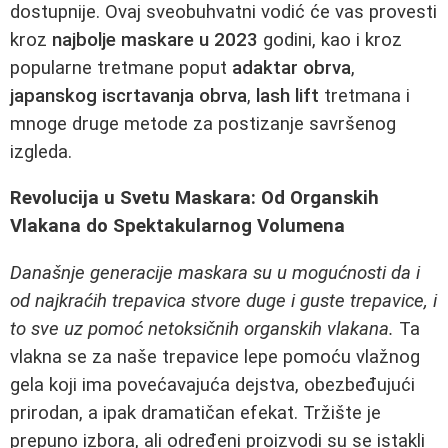
dostupnije. Ovaj sveobuhvatni vodić će vas provesti
kroz
najbolje maskare u 2023
godini, kao i kroz
popularne tretmane poput
adaktar obrva
,
japanskog iscrtavanja obrva
,
lash lift
tretmana i
mnoge druge metode za postizanje savršenog
izgleda.
Revolucija u Svetu Maskara: Od Organskih
Vlakana do Spektakularnog Volumena
Današnje generacije maskara su u mogućnosti da i
od najkraćih trepavica stvore duge i guste trepavice, i
to sve uz pomoć netoksičnih organskih vlakana.
Ta
vlakna se za naše trepavice lepe pomoću vlažnog
gela koji ima povećavajuća dejstva, obezbeđujući
prirodan, a ipak dramatičan efekat. Tržište je
prepuno izbora, ali određeni proizvodi su se istakli