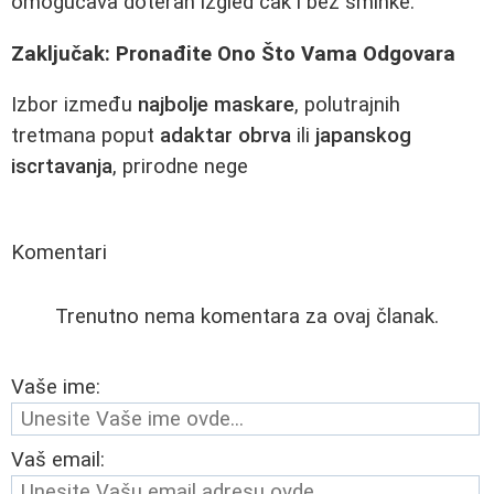
omogućava doteran izgled čak i bez šminke.
Zaključak: Pronađite Ono Što Vama Odgovara
Izbor između
najbolje maskare
, polutrajnih
tretmana poput
adaktar obrva
ili
japanskog
iscrtavanja
, prirodne nege
Komentari
Trenutno nema komentara za ovaj članak.
Vaše ime:
Vaš email: