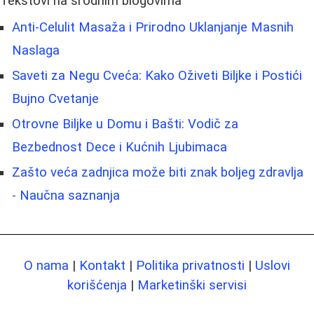
Tekstovi na srodnim blogovima
Anti-Celulit Masaža i Prirodno Uklanjanje Masnih
Naslaga
Saveti za Negu Cveća: Kako Oživeti Biljke i Postići
Buјno Cvetanje
Otrovne Biljke u Domu i Bašti: Vodič za
Bezbednost Dece i Kućnih Ljubimaca
Zašto veća zadnjica može biti znak boljeg zdravlja
- Naučna saznanja
O nama
|
Kontakt
|
Politika privatnosti
|
Uslovi
korišćenja
|
Marketinški servisi