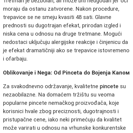
Tretman je bezbolan, ali može biti neugodan jer oči
moraju da ostanu zatvorene. Nakon procedure,
trepavice se ne smeju kvasiti 48 sati. Glavne
prednosti su dugotrajan efekat, prirodan izgled i
niska cena u odnosu na druge tretmane. Mogući
nedostaci uključuju alergijske reakcije i činjenicu da
je efekat dramatičniji ako se trepavice istovremeno
i ofarbaju.
Oblikovanje i Nega: Od Pinceta do Bojenja Kanoм
Za svakodnevno održavanje, kvalitetne
pincete
su
nezaobilazne. Na domaćem tržištu su veoma
popularne pincete nemačkog proizvođača, koje
korisnici hvale zbog preciznosti, dugotrajnosti i
pristupačne cene, iako neki primećuju da kvalitet
može varirati u odnosu na vrhunske konkurentske