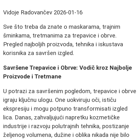
Vidoje Radovančev
2026-01-16
Sve što treba da znate o maskarama, trajnim
šminkama, tretmanima za trepavice i obrve.
Pregled najboljih proizvoda, tehnika i iskustava
korisnika za savršen izgled.
Savršene Trepavice i Obrve: Vodič kroz Najbolje
Proizvode i Tretmane
U potrazi za savršenim pogledom, trepavice i obrve
igraju ključnu ulogu. One uokviruju oči, ističu
ekspresiju i mogu potpuno transformisati izgled
lica. Danas, zahvaljujući napretku kozmetičke
industrije i razvoju polutrajnih tehnika, postizanje
željenog volumena, dužine i oblika nikada nije bilo