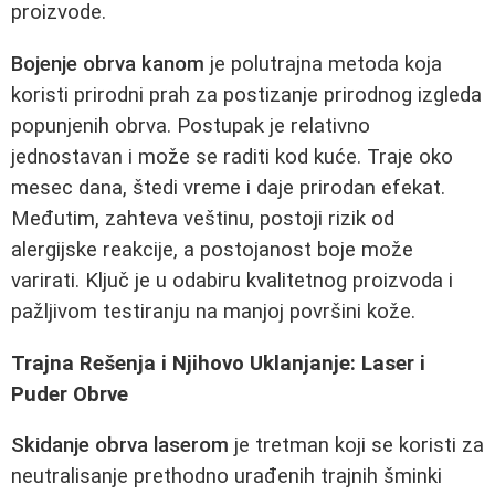
proizvode.
Bojenje obrva kanom
je polutrajna metoda koja
koristi prirodni prah za postizanje prirodnog izgleda
popunjenih obrva. Postupak je relativno
jednostavan i može se raditi kod kuće. Traje oko
mesec dana, štedi vreme i daje prirodan efekat.
Međutim, zahteva veštinu, postoji rizik od
alergijske reakcije, a postojanost boje može
varirati. Ključ je u odabiru kvalitetnog proizvoda i
pažljivom testiranju na manjoj površini kože.
Trajna Rešenja i Njihovo Uklanjanje: Laser i
Puder Obrve
Skidanje obrva laserom
je tretman koji se koristi za
neutralisanje prethodno urađenih trajnih šminki