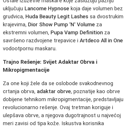
Ostale izuzetne maskare koje zaslužuju pažnju
uključuju
Lancome Hypnose
koja daje volumen bez
grudvica,
Huda Beauty Legit Lashes
sa dvostrukim
krajevima,
Dior Show Pump 'N' Volume
za
ekstremni volumen,
Pupa Vamp Definition
za
savršeno razdvojene trepavice i
Artdeco All in One
vodootpornu maskaru.
Trajno Rešenje: Svijet Adaktar Obrva i
Mikropigmentacije
Za one koji žele da se oslobode svakodnevnog
crtanja obrva,
adaktar obrve
, poznatije kao obrve
dobijene tehnikom mikropigmentacije, predstavljaju
revolucionarno rešenje. Ovaj tretman koriguje i
ulepšava obrve, a njegova dugotrajnost u najvećoj
meri zavisi od tipa kože. Iskustva korisnika