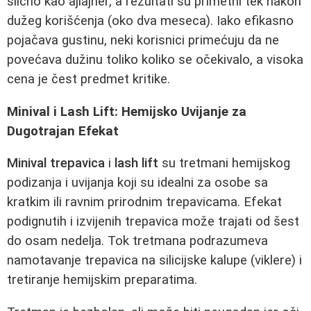
slično kao ajlajner, a rezultati su primetni tek nakon
dužeg korišćenja (oko dva meseca). Iako efikasno
pojačava gustinu, neki korisnici primećuju da ne
povećava dužinu toliko koliko se očekivalo, a visoka
cena je čest predmet kritike.
Minival i Lash Lift: Hemijsko Uvijanje za
Dugotrajan Efekat
Minival trepavica
i
lash lift
su tretmani hemijskog
podizanja i uvijanja koji su idealni za osobe sa
kratkim ili ravnim prirodnim trepavicama. Efekat
podignutih i izvijenih trepavica može trajati od šest
do osam nedelja. Tok tretmana podrazumeva
namotavanje trepavica na silicijske kalupе (viklere) i
tretiranje hemijskim preparatima.