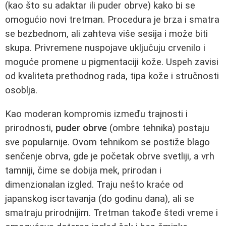
(kao što su adaktar ili puder obrve) kako bi se
omogućio novi tretman. Procedura je brza i smatra
se bezbednom, ali zahteva više sesija i može biti
skupa. Privremene nuspojave uključuju crvenilo i
moguće promene u pigmentaciji kože. Uspeh zavisi
od kvaliteta prethodnog rada, tipa kože i stručnosti
osoblja.
Kao moderan kompromis između trajnosti i
prirodnosti,
puder obrve
(ombre tehnika) postaju
sve popularnije. Ovom tehnikom se postiže blago
senčenje obrva, gde je početak obrve svetliji, a vrh
tamniji, čime se dobija mek, prirodan i
dimenzionalan izgled. Traju nešto kraće od
japanskog iscrtavanja (do godinu dana), ali se
smatraju prirodnijim. Tretman takođe štedi vreme i