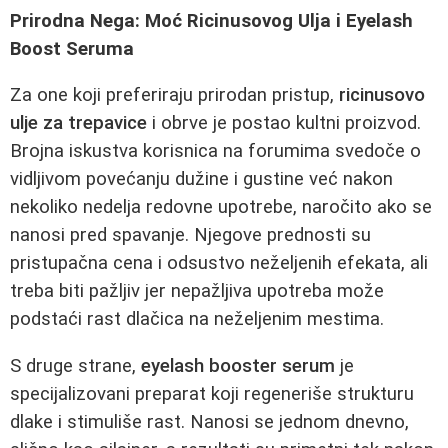
Prirodna Nega: Moć Ricinusovog Ulja i Eyelash
Boost Seruma
Za one koji preferiraju prirodan pristup,
ricinusovo
ulje za trepavice
i obrve je postao kultni proizvod.
Brojna iskustva korisnica na forumima svedoče o
vidljivom povećanju dužine i gustine već nakon
nekoliko nedelja redovne upotrebe, naročito ako se
nanosi pred spavanje. Njegove prednosti su
pristupačna cena i odsustvo neželjenih efekata, ali
treba biti pažljiv jer nepažljiva upotreba može
podstaći rast dlačica na neželjenim mestima.
S druge strane,
eyelash booster serum
je
specijalizovani preparat koji regeneriše strukturu
dlake i stimuliše rast. Nanosi se jednom dnevno,