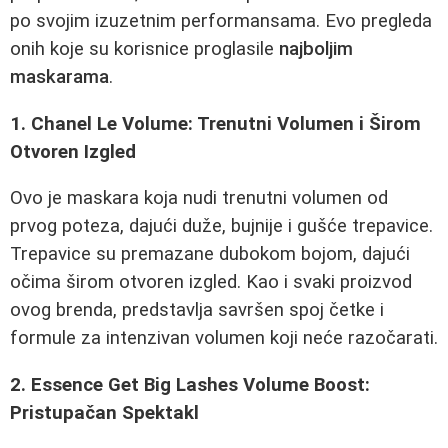
po svojim izuzetnim performansama. Evo pregleda
onih koje su korisnice proglasile
najboljim
maskarama
.
1. Chanel Le Volume: Trenutni Volumen i Širom
Otvoren Izgled
Ovo je maskara koja nudi trenutni volumen od
prvog poteza, dajući duže, bujnije i gušće trepavice.
Trepavice su premazane dubokom bojom, dajući
očima širom otvoren izgled. Kao i svaki proizvod
ovog brenda, predstavlja savršen spoj četke i
formule za intenzivan volumen koji neće razočarati.
2. Essence Get Big Lashes Volume Boost:
Pristupačan Spektakl