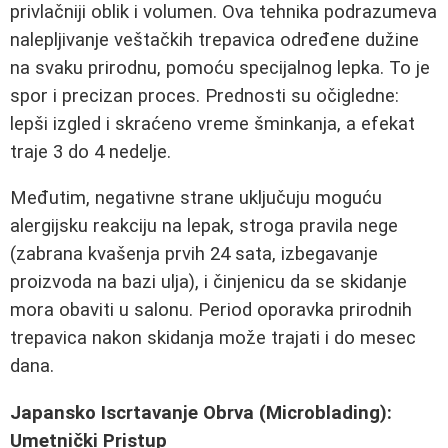
privlačniji oblik i volumen. Ova tehnika podrazumeva
nalepljivanje veštačkih trepavica određene dužine
na svaku prirodnu, pomoću specijalnog lepka. To je
spor i precizan proces. Prednosti su očigledne:
lepši izgled i skraćeno vreme šminkanja, a efekat
traje 3 do 4 nedelje.
Međutim, negativne strane uključuju moguću
alergijsku reakciju na lepak, stroga pravila nege
(zabrana kvašenja prvih 24 sata, izbegavanje
proizvoda na bazi ulja), i činjenicu da se skidanje
mora obaviti u salonu. Period oporavka prirodnih
trepavica nakon skidanja može trajati i do mesec
dana.
Japansko Iscrtavanje Obrva (Microblading):
Umetnički Pristup