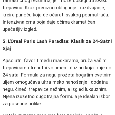
fantastičnog rezultata, jer može dosegnuti svaku
trepavicu. Kroz precizno oblaganje i razdvajanje,
kreira punoću koja će očarati svakog posmatrača.
Intenzivna crna boja daje očima dramatičan i
upečatljiv izgled.
5. L'Oreal Paris Lash Paradise: Klasik za 24-Satni
Sjaj
Apsolutni favorit među maskarama, pruža vašim
trepavicama trenutni volumen i dužinu koja traje do
24 sata. Formula za negu prožeta bogatim cvetnim
uljem omogućava ultra meko nanošenje i dodatnu
negu, čineći trepavice nežnim, a izgled luksuznim.
Njena izuzetno dugotrajna formula je idealan izbor
za posebne prilike.