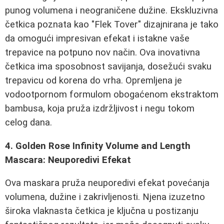
punog volumena i neograničene dužine. Ekskluzivna
četkica poznata kao "Flek Tover" dizajnirana je tako
da omogući impresivan efekat i istakne vaše
trepavice na potpuno nov način. Ova inovativna
četkica ima sposobnost savijanja, dosežući svaku
trepavicu od korena do vrha. Opremljena je
vodootpornom formulom obogaćenom ekstraktom
bambusa, koja pruža izdržljivost i negu tokom
celog dana.
4. Golden Rose Infinity Volume and Length
Mascara: Neuporedivi Efekat
Ova maskara pruža neuporedivi efekat povećanja
volumena, dužine i zakrivljenosti. Njena izuzetno
široka vlaknasta četkica je ključna u postizanju