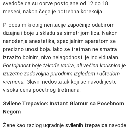
svedoče da su obrve postojane od 12 do 18
meseci, nakon čega je potrebna korekcija.
Proces mikropigmentacije započinje odabirom
dizajna i boje u skladu sa simetrijom lica. Nakon
nanošenja anestetika, specijalnim aparatom se
precizno unosi boja. Iako se tretman ne smatra
izrazito bolnim, nivo nelagodnosti je individualan.
Postojanost boje takođe varira, ali većina korisnica je
izuzetno zadovoljna prirodnim izgledom i uštedom
vremena.
Glavni nedostatak koji se navodi jeste
visoka cena početnog tretmana.
Svilene Trepavice: Instant Glamur sa Posebnom
Negom
Žene kao razlog ugradnje
svilenih trepavica
navode