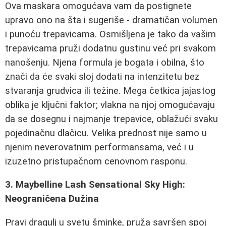
Ova maskara omogućava vam da postignete
upravo ono na šta i sugeriše - dramatičan volumen
i punoću trepavicama. Osmišljena je tako da vašim
trepavicama pruži dodatnu gustinu već pri svakom
nanošenju. Njena formula je bogata i obilna, što
znači da će svaki sloj dodati na intenzitetu bez
stvaranja grudvica ili težine. Mega četkica jajastog
oblika je ključni faktor; vlakna na njoj omogućavaju
da se dosegnu i najmanje trepavice, oblažući svaku
pojedinačnu dlačicu. Velika prednost nije samo u
njenim neverovatnim performansama, već i u
izuzetno pristupačnom cenovnom rasponu.
3. Maybelline Lash Sensational Sky High:
Neograničena Dužina
Pravi dragulj u svetu šminke, pruža savršen spoj