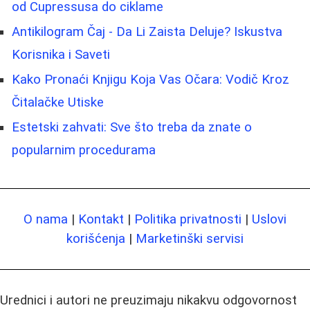
od Cupressusa do ciklame
Antikilogram Čaj - Da Li Zaista Deluje? Iskustva
Korisnika i Saveti
Kako Pronaći Knjigu Koja Vas Očara: Vodič Kroz
Čitalačke Utiske
Estetski zahvati: Sve što treba da znate o
popularnim procedurama
O nama
|
Kontakt
|
Politika privatnosti
|
Uslovi
korišćenja
|
Marketinški servisi
Urednici i autori ne preuzimaju nikakvu odgovornost