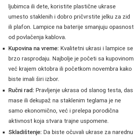
ljubimca ili dete, koristite plastične ukrase
umesto staklenih i dobro pričvrstite jelku za zid
ili plafon. Lampice na baterije smanjuju opasnost
od povlačenja kablova.
Kupovina na vreme:
Kvalitetni ukrasi i lampice se
brzo rasprodaju. Najbolje je početi sa kupovinom
već krajem oktobra ili početkom novembra kako
biste imali širi izbor.
Ručni rad:
Pravljenje ukrasa od slanog testa, das
mase ili dekupaž na staklenim teglama je ne
samo ekonomično, već i prelepa porodična
aktivnost koja stvara trajne uspomene.
Skladištenje:
Da biste očuvali ukrase za narednu