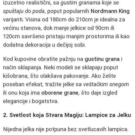
izuzetno realistični, sa
gustim granama koje se
spuštaju do poda
, poput popularnih
Nordmann King
varijanti. Visina od 180cm do 210cm je idealna za
većinu stanova, dok manje jelkice od 90cm ili
120cm savršeno pristaju manjim prostorima ili kao
dodatna dekoracija u dečijoj sobi.
Kod kupovine obratite pažnju na
gustinu grana
i
način sklapanja. Neki modeli se sklapaju poput
kišobrana, što olakšava pakovanje. Ako želite
poseban efekat, tražite jelke sa
veštačkim snegom
ili onu koja ima
oborene grane
, što daje izgled
elegancije i bogatstva.
2. Svetlost koja Stvara Magiju: Lampice za Jelku
Nijedna jelka nije potpuna bez svetlucavih lampica.