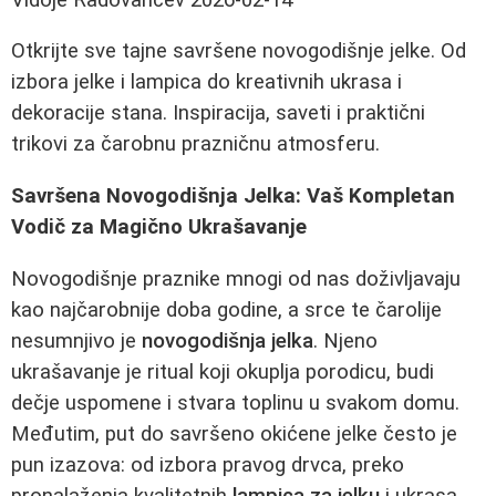
Otkrijte sve tajne savršene novogodišnje jelke. Od
izbora jelke i lampica do kreativnih ukrasa i
dekoracije stana. Inspiracija, saveti i praktični
trikovi za čarobnu prazničnu atmosferu.
Savršena Novogodišnja Jelka: Vaš Kompletan
Vodič za Magično Ukrašavanje
Novogodišnje praznike mnogi od nas doživljavaju
kao najčarobnije doba godine, a srce te čarolije
nesumnjivo je
novogodišnja jelka
. Njeno
ukrašavanje je ritual koji okuplja porodicu, budi
dečje uspomene i stvara toplinu u svakom domu.
Međutim, put do savršeno okićene jelke često je
pun izazova: od izbora pravog drvca, preko
pronalaženja kvalitetnih
lampica za jelku
i ukrasa,