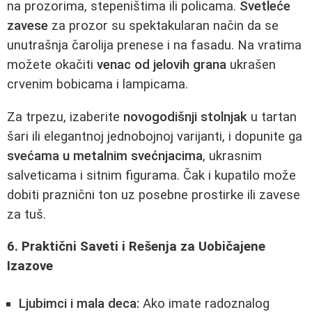
na prozorima, stepeništima ili policama.
Svetleće
zavese
za prozor su spektakularan način da se
unutrašnja čarolija prenese i na fasadu. Na vratima
možete okačiti
venac od jelovih grana
ukrašen
crvenim bobicama i lampicama.
Za trpezu, izaberite
novogodišnji stolnjak
u tartan
šari ili elegantnoj jednobojnoj varijanti, i dopunite ga
svećama u metalnim svećnjacima
, ukrasnim
salveticama i sitnim figurama. Čak i kupatilo može
dobiti praznični ton uz posebne prostirke ili zavese
za tuš.
6. Praktični Saveti i Rešenja za Uobičajene
Izazove
Ljubimci i mala deca:
Ako imate radoznalog