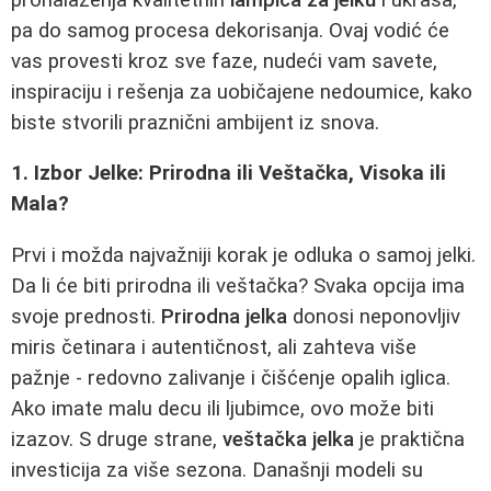
pa do samog procesa dekorisanja. Ovaj vodić će
vas provesti kroz sve faze, nudeći vam savete,
inspiraciju i rešenja za uobičajene nedoumice, kako
biste stvorili praznični ambijent iz snova.
1. Izbor Jelke: Prirodna ili Veštačka, Visoka ili
Mala?
Prvi i možda najvažniji korak je odluka o samoj jelki.
Da li će biti prirodna ili veštačka? Svaka opcija ima
svoje prednosti.
Prirodna jelka
donosi neponovljiv
miris četinara i autentičnost, ali zahteva više
pažnje - redovno zalivanje i čišćenje opalih iglica.
Ako imate malu decu ili ljubimce, ovo može biti
izazov. S druge strane,
veštačka jelka
je praktična
investicija za više sezona. Današnji modeli su