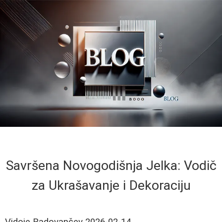
Savršena Novogodišnja Jelka: Vodič
za Ukrašavanje i Dekoraciju
Vidoje Radovančev
2026-02-14