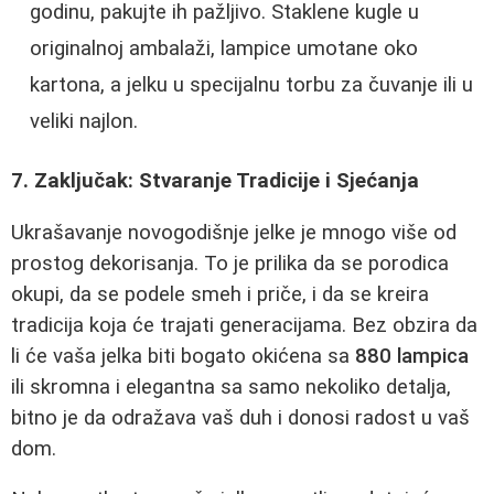
godinu, pakujte ih pažljivo. Staklene kugle u
originalnoj ambalaži, lampice umotane oko
kartona, a jelku u specijalnu torbu za čuvanje ili u
veliki najlon.
7. Zaključak: Stvaranje Tradicije i Sjećanja
Ukrašavanje novogodišnje jelke je mnogo više od
prostog dekorisanja. To je prilika da se porodica
okupi, da se podele smeh i priče, i da se kreira
tradicija koja će trajati generacijama. Bez obzira da
li će vaša jelka biti bogato okićena sa
880 lampica
ili skromna i elegantna sa samo nekoliko detalja,
bitno je da odražava vaš duh i donosi radost u vaš
dom.