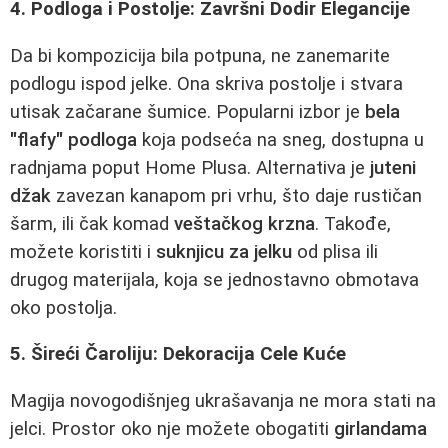
4. Podloga i Postolje: Završni Dodir Elegancije
Da bi kompozicija bila potpuna, ne zanemarite
podlogu ispod jelke. Ona skriva postolje i stvara
utisak začarane šumice. Popularni izbor je
bela
"flafy" podloga
koja podseća na sneg, dostupna u
radnjama poput Home Plusa. Alternativa je
juteni
džak
zavezan kanapom pri vrhu, što daje rustičan
šarm, ili čak komad
veštačkog krzna
. Takođe,
možete koristiti i
suknjicu za jelku
od plisa ili
drugog materijala, koja se jednostavno obmotava
oko postolja.
5. Šireći Čaroliju: Dekoracija Cele Kuće
Magija novogodišnjeg ukrašavanja ne mora stati na
jelci. Prostor oko nje možete obogatiti
girlandama