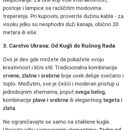
postoje i lampice sa različitim modovima
treperenja. Pri kupovini, proverite dužinu kabla - za
visoku jelku su neophodni duži kanapi, obično 20
metara ili više.
3. Carstvo Ukrasa: Od Kugli do Ručnog Rada
Ovo je deo gde možete da pokažete svoju
kreativnost i lični stil. Tradicionalna kombinacija
crvene, zlatne i srebrne
boje uvek deluje svečano i
toplo. Međutim, sve je češći i moderan pristup u
jednobojnim shemama, poput
svega belog
,
kombinacije
plave i srebrne
ili elegantnog
tegeta i
zlata
.
Ne ograničavajte se samo na staklene kugle.
Ukrasite jelku raznovrsnim elementima:
Trake od