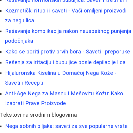
Rešavanje hormonskih bubuljica: Saveti i tretmani
Kozmetički rituali i saveti - Vaši omiljeni proizvodi
za negu lica
Rešavanje komplikacija nakon neuspešnog punjenja
podočnjaka
Kako se boriti protiv prvih bora - Saveti i preporuke
Rešenja za iritaciju i bubuljice posle depilacije lica
Hijaluronska Kiselina u Domaćoj Nega Kože -
Saveti i Recepti
Anti-Age Nega za Masnu i Mešovitu Kožu: Kako
Izabrati Prave Proizvode
Tekstovi na srodnim blogovima
Nega sobnih biljaka: saveti za sve popularne vrste