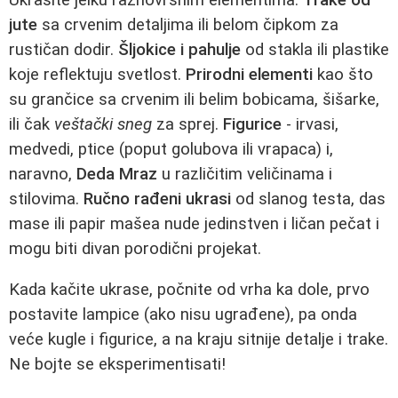
jute
sa crvenim detaljima ili belom čipkom za
rustičan dodir.
Šljokice i pahulje
od stakla ili plastike
koje reflektuju svetlost.
Prirodni elementi
kao što
su grančice sa crvenim ili belim bobicama, šišarke,
ili čak
veštački sneg
za sprej.
Figurice
- irvasi,
medvedi, ptice (poput golubova ili vrapaca) i,
naravno,
Deda Mraz
u različitim veličinama i
stilovima.
Ručno rađeni ukrasi
od slanog testa, das
mase ili papir mašea nude jedinstven i ličan pečat i
mogu biti divan porodični projekat.
Kada kačite ukrase, počnite od vrha ka dole, prvo
postavite lampice (ako nisu ugrađene), pa onda
veće kugle i figurice, a na kraju sitnije detalje i trake.
Ne bojte se eksperimentisati!