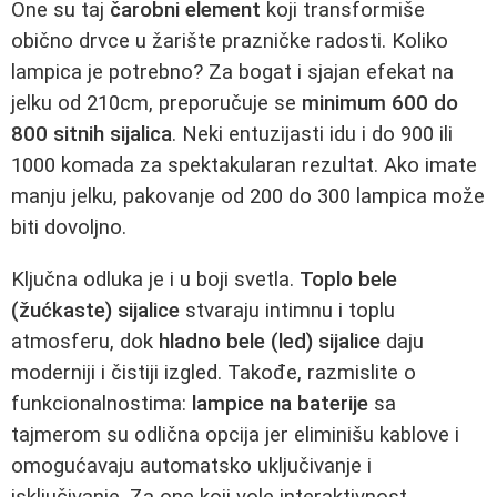
One su taj
čarobni element
koji transformiše
obično drvce u žarište prazničke radosti. Koliko
lampica je potrebno? Za bogat i sjajan efekat na
jelku od 210cm, preporučuje se
minimum 600 do
800 sitnih sijalica
. Neki entuzijasti idu i do 900 ili
1000 komada za spektakularan rezultat. Ako imate
manju jelku, pakovanje od 200 do 300 lampica može
biti dovoljno.
Ključna odluka je i u boji svetla.
Toplo bele
(žućkaste) sijalice
stvaraju intimnu i toplu
atmosferu, dok
hladno bele (led) sijalice
daju
moderniji i čistiji izgled. Takođe, razmislite o
funkcionalnostima:
lampice na baterije
sa
tajmerom su odlična opcija jer eliminišu kablove i
omogućavaju automatsko uključivanje i
isključivanje. Za one koji vole interaktivnost,